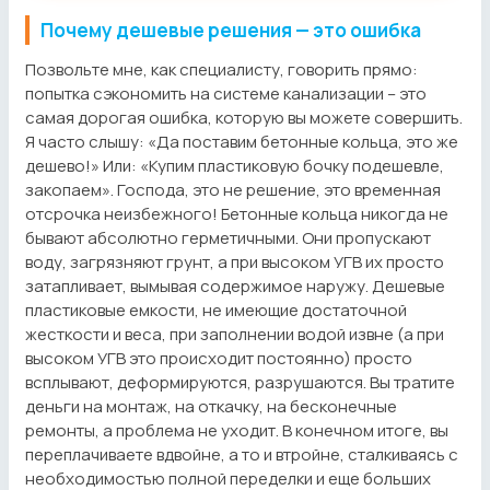
Почему дешевые решения — это ошибка
Позвольте мне, как специалисту, говорить прямо:
попытка сэкономить на системе канализации – это
самая дорогая ошибка, которую вы можете совершить.
Я часто слышу: «Да поставим бетонные кольца, это же
дешево!» Или: «Купим пластиковую бочку подешевле,
закопаем». Господа, это не решение, это временная
отсрочка неизбежного! Бетонные кольца никогда не
бывают абсолютно герметичными. Они пропускают
воду, загрязняют грунт, а при высоком УГВ их просто
затапливает, вымывая содержимое наружу. Дешевые
пластиковые емкости, не имеющие достаточной
жесткости и веса, при заполнении водой извне (а при
высоком УГВ это происходит постоянно) просто
всплывают, деформируются, разрушаются. Вы тратите
деньги на монтаж, на откачку, на бесконечные
ремонты, а проблема не уходит. В конечном итоге, вы
переплачиваете вдвойне, а то и втройне, сталкиваясь с
необходимостью полной переделки и еще больших