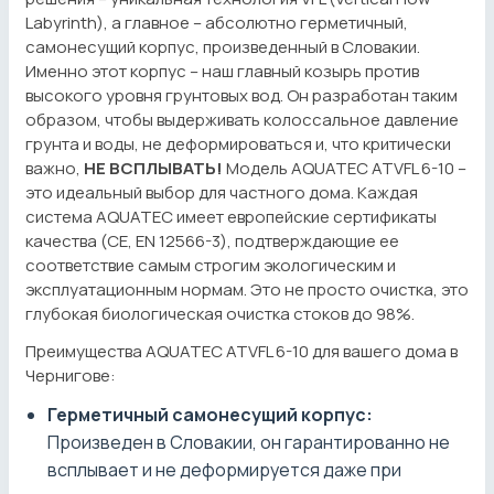
Labyrinth), а главное – абсолютно герметичный,
самонесущий корпус, произведенный в Словакии.
Именно этот корпус – наш главный козырь против
высокого уровня грунтовых вод. Он разработан таким
образом, чтобы выдерживать колоссальное давление
грунта и воды, не деформироваться и, что критически
важно,
НЕ ВСПЛЫВАТЬ!
Модель AQUATEC ATVFL 6-10 –
это идеальный выбор для частного дома. Каждая
система AQUATEC имеет европейские сертификаты
качества (CE, EN 12566-3), подтверждающие ее
соответствие самым строгим экологическим и
эксплуатационным нормам. Это не просто очистка, это
глубокая биологическая очистка стоков до 98%.
Преимущества AQUATEC ATVFL 6-10 для вашего дома в
Чернигове:
Герметичный самонесущий корпус:
Произведен в Словакии, он гарантированно не
всплывает и не деформируется даже при