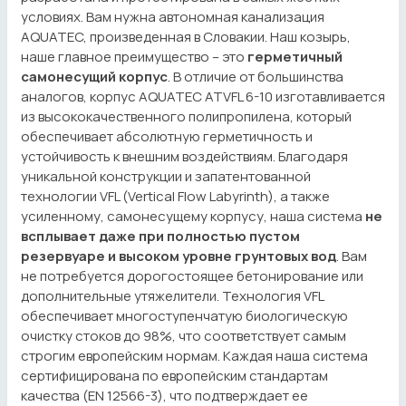
условиях. Вам нужна автономная канализация
AQUATEC, произведенная в Словакии. Наш козырь,
наше главное преимущество – это
герметичный
самонесущий корпус
. В отличие от большинства
аналогов, корпус AQUATEC ATVFL 6-10 изготавливается
из высококачественного полипропилена, который
обеспечивает абсолютную герметичность и
устойчивость к внешним воздействиям. Благодаря
уникальной конструкции и запатентованной
технологии VFL (Vertical Flow Labyrinth), а также
усиленному, самонесущему корпусу, наша система
не
всплывает даже при полностью пустом
резервуаре и высоком уровне грунтовых вод
. Вам
не потребуется дорогостоящее бетонирование или
дополнительные утяжелители. Технология VFL
обеспечивает многоступенчатую биологическую
очистку стоков до 98%, что соответствует самым
строгим европейским нормам. Каждая наша система
сертифицирована по европейским стандартам
качества (EN 12566-3), что подтверждает ее