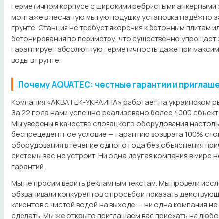
герметичном корпусе с широкими ребристыми анкерными 
монтаже в песчаную мытую подушку установка надёжно з
грунте. Станция не требует якорения к бетонным плитам 
бетонирования по периметру, что существенно упрощает 
гарантирует абсолютную герметичность даже при макси
воды в грунте.
Почему AQUATEC: честные гарантии и приглаш
Компания «АКВАТЕК-УКРАИНА» работает на украинском ры
За 22 года нами успешно реализовано более 4000 объекто
Мы уверены в качестве словацкого оборудования настоль
беспрецедентное условие — гарантию возврата 100% сто
оборудования в течение одного года без объяснения при
системы вас не устроит. Ни одна другая компания в мире 
гарантий.
Мы не просим верить рекламным текстам. Мы провели исс
обзванивали конкурентов с просьбой показать действующ
клиентов с чистой водой на выходе — ни одна компания не
сделать. Мы же открыто приглашаем вас приехать на любо