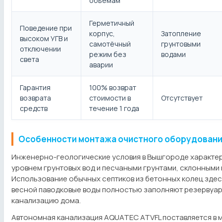
объемам
Герметичный
Поведение при
корпус,
Затопление
высоком УГВ и
самотёчный
грунтовыми
отключении
режим без
водами
света
аварии
Гарантия
100% возврат
возврата
стоимости в
Отсутствует
средств
течение 1 года
Особенности монтажа очистного оборудовани
Инженерно-геологические условия в Вышгороде характе
уровнем грунтовых вод и песчаными грунтами, склонными 
Использование обычных септиков из бетонных колец зде
весной паводковые воды полностью заполняют резервуар
канализацию дома.
Автономная канализация AQUATEC ATVFL поставляется в