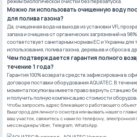
режим биологической очистки без перезапуска.
Можно ли использовать очищенную воду по
для полива газона?
Да, очищенная вода на выходе из установки VFL прозр
запаха и очищена от органических загрязнений на 98
соответствует санитарным нормам ЕС и Украины для 
использования, полива газона, деревьев и сброса в д
Чем подтверждается гарантия полного возв
течение 1 года?
Гарантия 100% возврата средств зафиксирована в оф
договоре поставки оборудования AQUATEC. В течение
момента покупки вы имеете право вернуть станцию бе
и получить полную компенсацию стоимости оборудов
Чтобы запросить адрес ближайшего работающего объекта
Вышгород для личного осмотра или вызвать нашего главн
ваш участок, свяжитесь с нами по телефону, электронной 
мессенджеры Viber, Telegram, WhatsApp.