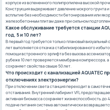
корпусе из вспененного полипропилена высокой проч
Конструкция выдерживает давление мокрого грунта 
всплытие без необходимости бетонирования или якор
железобетонным плитам даже при сильном подтоплен
Какое обслуживание требуется станции AQU
год, 5 и 10 лет?
В первый год требуется только плановый визуальный 
лет выполняется откачка стабилизированного избыто
помощи встроенного эрлифта без вызова ассенизатор
рубеже 10 лет проверяется мембрана компрессора, а 
сохраняет свойства свыше 50 лет.
Что происходит с канализацией AQUATEC п
отключениях электроэнергии?
При отключении света станция переходит в самотёч
отстаивания. Внутренний лабиринт VFL предотвращает
активная биомасса сохраняет жизнеспособность до 4
подаче питания система автоматически возвращаетс