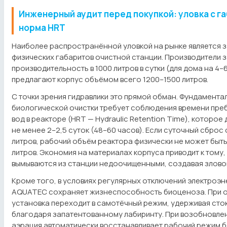
Инженерный аудит перед покупкой: уловка с г
норма HRT
Наиболее распространённой уловкой на рынке является 
физических габаритов очистной станции. Производители 
производительность в 1000 литров в сутки (для дома на 4–6
предлагают корпус объёмом всего 1200–1500 литров.
С точки зрения гидравлики это прямой обман. Фундамента
биологической очистки требует соблюдения времени пре
вод в реакторе (HRT — Hydraulic Retention Time), которо
не менее 2–2,5 суток (48–60 часов). Если суточный сброс
литров, рабочий объём реактора физически не может быт
литров. Экономия на материалах корпуса приводит к тому,
вымываются из станции недоочищенными, создавая зловон
Кроме того, в условиях регулярных отключений электроэн
AQUATEC сохраняет жизнеспособность биоценоза. При 
установка переходит в самотёчный режим, удерживая сток
благодаря запатентованному лабиринту. При возобновлен
аэрация автоматически восстанавливает рабочий режим б