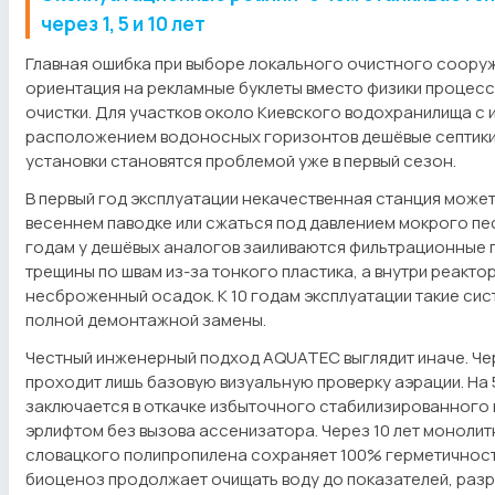
через 1, 5 и 10 лет
Главная ошибка при выборе локального очистного соору
ориентация на рекламные буклеты вместо физики процес
очистки. Для участков около Киевского водохранилища с 
расположением водоносных горизонтов дешёвые септики
установки становятся проблемой уже в первый сезон.
В первый год эксплуатации некачественная станция может
весеннем паводке или сжаться под давлением мокрого пес
годам у дешёвых аналогов заиливаются фильтрационные п
трещины по швам из-за тонкого пластика, а внутри реакто
несброженный осадок. К 10 годам эксплуатации такие си
полной демонтажной замены.
Честный инженерный подход AQUATEC выглядит иначе. Чер
проходит лишь базовую визуальную проверку аэрации. На 
заключается в откачке избыточного стабилизированного
эрлифтом без вызова ассенизатора. Через 10 лет монолит
словацкого полипропилена сохраняет 100% герметичност
биоценоз продолжает очищать воду до показателей, раз