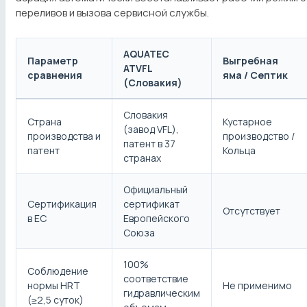
переливов и вызова сервисной службы.
AQUATEC
Параметр
Выгребная
ATVFL
сравнения
яма / Септик
(Словакия)
Словакия
Страна
Кустарное
(завод VFL),
производства и
производство /
патент в 37
патент
Кольца
странах
Официальный
Сертификация
сертификат
Отсутствует
в ЕС
Европейского
Союза
100%
Соблюдение
соответствие
нормы HRT
Не применимо
гидравлическим
(≥2,5 суток)