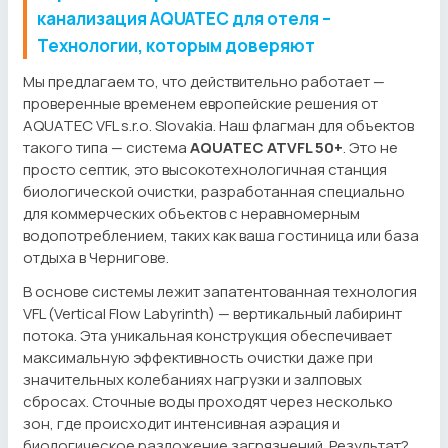
канализация AQUATEC для отеля –
Технологии, которым доверяют
Мы предлагаем то, что действительно работает —
проверенные временем европейские решения от
AQUATEC VFL s.r.o. Slovakia. Наш флагман для объектов
такого типа — система
AQUATEC ATVFL 50+
. Это не
просто септик, это высокотехнологичная станция
биологической очистки, разработанная специально
для коммерческих объектов с неравномерным
водопотреблением, таких как ваша гостиница или база
отдыха в Чернигове.
В основе системы лежит запатентованная технология
VFL (Vertical Flow Labyrinth) — вертикальный лабиринт
потока. Эта уникальная конструкция обеспечивает
максимальную эффективность очистки даже при
значительных колебаниях нагрузки и залповых
сбросах. Сточные воды проходят через несколько
зон, где происходит интенсивная аэрация и
биологическое разложение загрязнений. Результат?