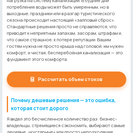
нагрузка на систему канализации. В будние дни
потребление воды может быть умеренным, но в
выходные, праздники или в разгар туристического
сезона происходит настоящий «залповый сброс».
Стандартные решения просто не справляются, что
приводит к неприятным запахам, засорам, штрафам и,
что самое страшное, к потере репутации. Вашим
гостям нужна не просто крыша над головой, им нужен
комфорт, и чистая, бесперебойная канализация — это
фундамент этого комфорта.
Рассчитать объем стоков
Почему дешевые решения — это ошибка,
которая стоит дорого
Я видел это бесчисленное количество раз: бизнес-
владельцы, стремящиеся сэкономить, выбирают самые
дешевые, «кустарные» или просто неподходящие