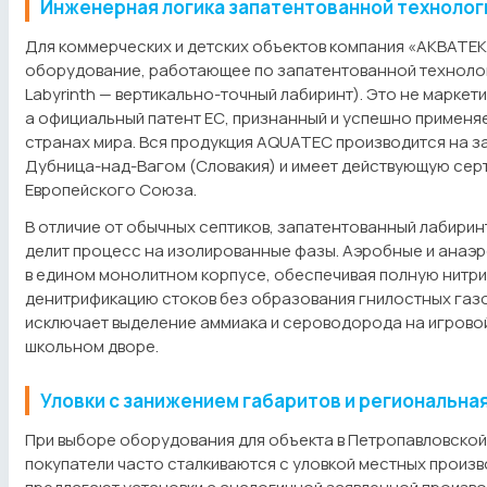
Инженерная логика запатентованной технолог
Для коммерческих и детских объектов компания «АКВАТЕ
оборудование, работающее по запатентованной технологии
Labyrinth — вертикально-точный лабиринт). Это не марке
а официальный патент ЕС, признанный и успешно применяе
странах мира. Вся продукция AQUATEC производится на з
Дубница-над-Вагом (Словакия) и имеет действующую се
Европейского Союза.
В отличие от обычных септиков, запатентованный лабирин
делит процесс на изолированные фазы. Аэробные и анаэ
в едином монолитном корпусе, обеспечивая полную нитр
денитрификацию стоков без образования гнилостных газ
исключает выделение аммиака и сероводорода на игрово
школьном дворе.
Уловки с занижением габаритов и региональна
При выборе оборудования для объекта в Петропавловско
покупатели часто сталкиваются с уловкой местных произв