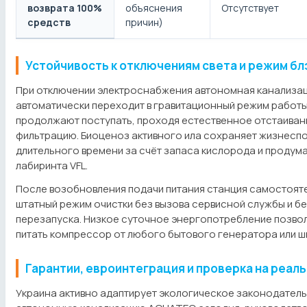
возврата 100%
объяснения
Отсутствует
средств
причин)
Устойчивость к отключениям света и режим бл
При отключении электроснабжения автономная канализ
автоматически переходит в гравитационный режим работы
продолжают поступать, проходя естественное отстаиван
фильтрацию. Биоценоз активного ила сохраняет жизнесп
длительного времени за счёт запаса кислорода и продум
лабиринта VFL.
После возобновления подачи питания станция самостоят
штатный режим очистки без вызова сервисной службы и б
перезапуска. Низкое суточное энергопотребление позво
питать компрессор от любого бытового генератора или ш
Гарантии, евроинтеграция и проверка на реал
Украина активно адаптирует экологическое законодательс