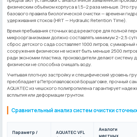
предлагают установки с аналогичной заявленной произво
физическим объёмом корпуса в 1,5–2 раза меньше. Это г
базового правила биологической очистки — времени гидр
удерживания стоков (HRT — Hydraulic Retention Time).
Время пребывания сточных вод в реакторе для полной пе
микроорганизмами должно составлять минимум 2–2,5 суто
сброс детского сада составляет 1000 литров, суммарный
сооружения физически не может быть меньше 2500 литров
ради экономии пластика, производители делают систему д
физически не способна очищать воду.
Учитывая плотную застройку и специфический уровень гру
преобладает в Петропавловской Борщаговке, прочный са
AQUATEC из чешского полипропилена гарантирует надежн
всплытия или деформации грунтом.
Сравнительный анализ систем очистки сточных
Аналоги
Параметр /
AQUATEC VFL
местных