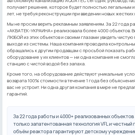
автономную канализацию AQUATEC сегодня, руководство
получает решение, которое будет полностью легальным и ч
лет, не требуя реконструкции при введении новых жестких
Мы не просим верить рекламным заявлениям. За 22 года р
«АКВАТЕК-УКРАИНА» реализовала более 4000 объектов. В
ЛЮБОЙ из этих объектов и своими глазами увидеть чистую
выходе из системы. Наша компания проводила контрольн
обращались к другим продавцам с просьбой показать ра
оборудование у их клиентов — ни одна компания не смог
станцию с чистой водой без запаха.
Кроме того, на оборудование действуют уникальные усло
возврата 100% стоимости в течение 1 года без объяснения
вас не устроит. Ни одна другая компания в мире не предл
гарантий.
За 22 года работы и 4000+ реализованных объектов
только запатентованная технология VFL и честный
объём реактора гарантируют детскому учрежден