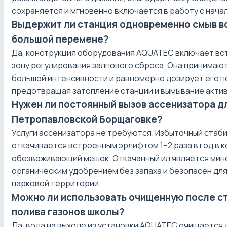
сохраняется и мгновенно включается в работу с нача
Выдержит ли станция одновременно смыв вс
большой перемене?
Да, конструкция оборудования AQUATEC включает в
зону регулирования залпового сброса. Она принимаю
большой интенсивности и равномерно дозирует его по
предотвращая затопление станции и вымывание актив
Нужен ли постоянный вызов ассенизатора дл
Петропавловской Борщаговке?
Услуги ассенизатора не требуются. Избыточный стаб
откачивается встроенным эрлифтом 1–2 раза в год в 
обезвоживающий мешок. Откачанный ил является ми
органическим удобрением без запаха и безопасен дл
парковой территории.
Можно ли использовать очищенную после с
полива газонов школы?
Да, вода на выходе из установки AQUATEC очищается 