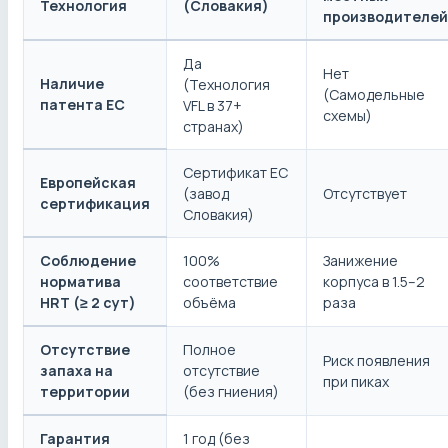
Технология
(Словакия)
производителей
Да
Нет
Наличие
(Технология
(Самодельные
патента ЕС
VFL в 37+
схемы)
странах)
Сертификат ЕС
Европейская
(завод
Отсутствует
сертификация
Словакия)
Соблюдение
100%
Занижение
норматива
соответствие
корпуса в 1.5–2
HRT (≥ 2 сут)
объёма
раза
Отсутствие
Полное
Риск появления
запаха на
отсутствие
при пиках
территории
(без гниения)
Гарантия
1 год (без