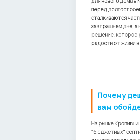
для нового дома в
перед долгостроем
сталкиваются част
завтрашнем дне, а
решение, которое р
радости от жизни в
Почему деш
вам обойд
На рынке Кропивниц
"бюджетных" септи