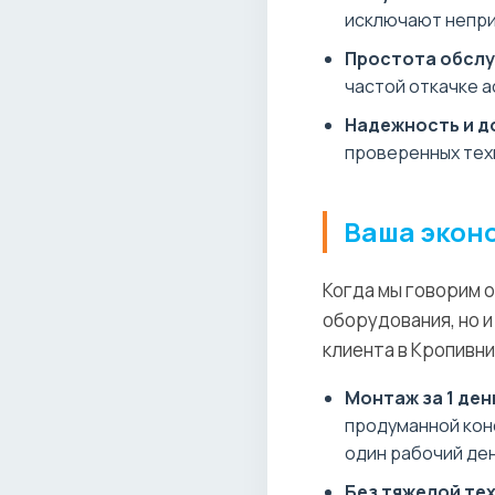
исключают непри
Простота обслу
частой откачке а
Надежность и д
проверенных техн
Ваша эконо
Когда мы говорим о
оборудования, но и
клиента в Кропивни
Монтаж за 1 ден
продуманной кон
один рабочий ден
Без тяжелой те