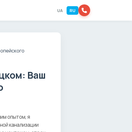
UA
RU
цком: Ваш
о
им опытом, я
мной канализации