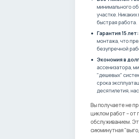
минимального об
участке. Никаких
быстрая работа.
Гарантия 15 лет:
монтажа, что пре
безупречной раб
Экономия в дол
ассенизатора, м
"дешевых" систем
срока эксплуатац
десятилетия, на
Вы получаете не п
циклом работ – от
обслуживанием. Эт
сиюминутная "выго