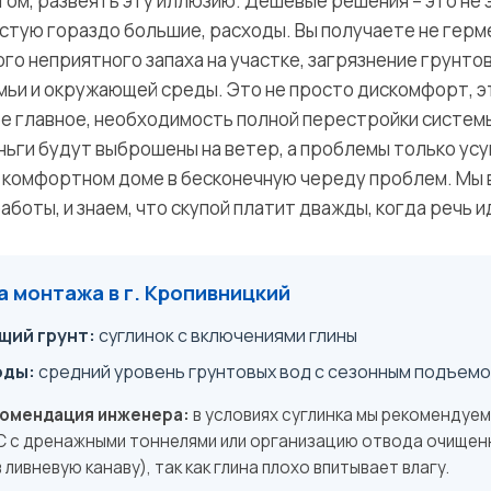
ом, развеять эту иллюзию. Дешевые решения – это не 
астую гораздо большие, расходы. Вы получаете не герм
го неприятного запаха на участке, загрязнение грунтов
мьи и окружающей среды. Это не просто дискомфорт, 
ое главное, необходимость полной перестройки систем
ньги будут выброшены на ветер, а проблемы только усу
 комфортном доме в бесконечную череду проблем. Мы 
работы, и знаем, что скупой платит дважды, когда речь 
 монтажа в г. Кропивницкий
ий грунт:
суглинок с включениями глины
оды:
средний уровень грунтовых вод с сезонным подъем
комендация инженера:
в условиях суглинка мы рекомендуем
 с дренажными тоннелями или организацию отвода очищен
 ливневую канаву), так как глина плохо впитывает влагу.