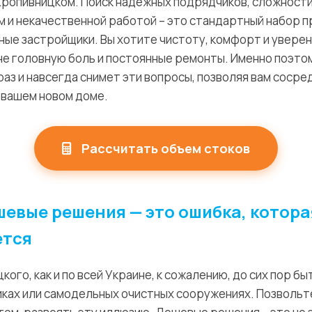
 Кропивницком. Поиск надежных подрядчиков, сложности
 и некачественной работой – это стандартный набор п
ные застройщики. Вы хотите чистоту, комфорт и уверен
 не головную боль и постоянные ремонты. Именно поэто
аз и навсегда снимет эти вопросы, позволяя вам сосре
 вашем новом доме.
Рассчитать объем стоков
евые решения — это ошибка, котора
ется
кого, как и по всей Украине, к сожалению, до сих пор бы
ках или самодельных очистных сооружениях. Позвольте