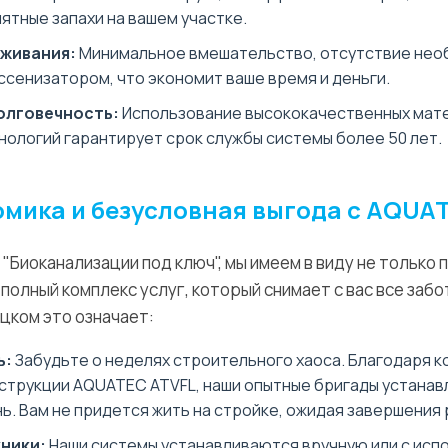
ятные запахи на вашем участке.
живания:
Минимальное вмешательство, отсутствие нео
ссенизатором, что экономит ваше время и деньги.
олговечность:
Использование высококачественных мат
ологий гарантирует срок службы системы более 50 лет.
мика и безусловная выгода с AQUA
 "Биоканализации под ключ", мы имеем в виду не только 
 полный комплекс услуг, который снимает с вас все забо
цком это означает:
ь:
Забудьте о неделях строительного хаоса. Благодаря к
струкции AQUATEC ATVFL, наши опытные бригады устанав
ь. Вам не придется жить на стройке, ожидая завершения 
хники:
Наши системы устанавливаются вручную или с исп