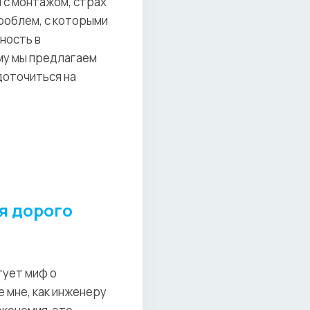
 с монтажом, страх
роблем, с которыми
ность в
му мы предлагаем
доточиться на
я дорого
тует миф о
 мне, как инженеру