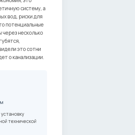
экономия, это
етичную систему, а
ых вод, риски для
это потенциальные
ы через несколько
губятся,
видели это сотни
идет о канализации.
ом
 установку
ной технической