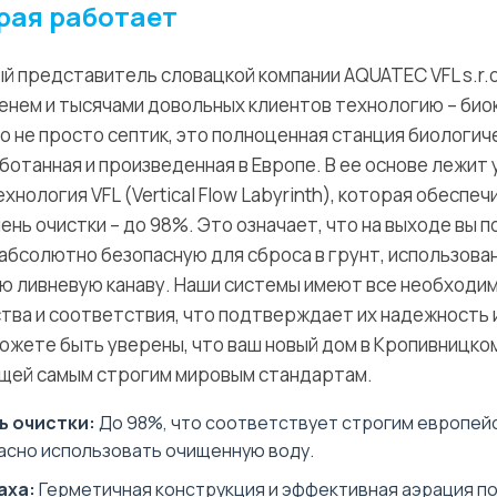
рая работает
й представитель словацкой компании AQUATEC VFL s.r.o
нем и тысячами довольных клиентов технологию – би
о не просто септик, это полноценная станция биологич
ботанная и произведенная в Европе. В ее основе лежит 
хнология VFL (Vertical Flow Labyrinth), которая обеспеч
нь очистки – до 98%. Это означает, что на выходе вы 
абсолютно безопасную для сброса в грунт, использован
ю ливневую канаву. Наши системы имеют все необходи
тва и соответствия, что подтверждает их надежность 
можете быть уверены, что ваш новый дом в Кропивницко
щей самым строгим мировым стандартам.
ь очистки:
До 98%, что соответствует строгим европей
асно использовать очищенную воду.
аха:
Герметичная конструкция и эффективная аэрация п