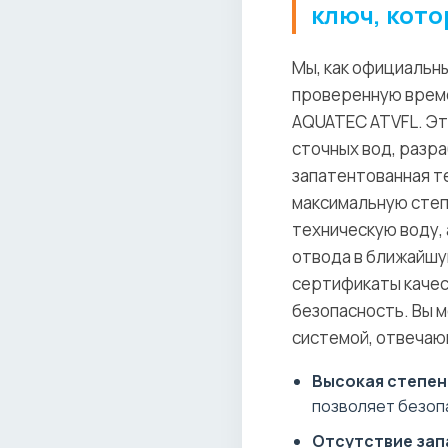
ключ, кото
Мы, как официальны
проверенную време
AQUATEC ATVFL. Эт
сточных вод, разра
запатентованная те
максимальную степе
техническую воду, 
отвода в ближайшу
сертификаты качес
безопасность. Вы 
системой, отвечаю
Высокая степен
позволяет безоп
Отсутствие зап