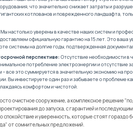
орудования, что значительно снижает затраты и разруше
 гигантских котлованов и поврежденного ландшафта, толь
Мы настолько уверены в качестве наших систем и проф
доставляем официальную гарантию на 15 лет. Это ваша у
оте системы на долгие годы, подтвержденная документа
госрочной перспективе:
Отсутствие необходимости в ч
инимальное потребление электроэнергии и отсутствие з
 – все это суммируется в значительную экономию на пр
ии. Вы инвестируете один раз и забываете о проблеме ка
слаждаясь комфортом и чистотой.
росто очистное сооружение, а комплексное решение "по
 проектирования до запуска, с гарантией и последующи
о спокойствие и уверенность, которые стоят гораздо б
да" от сомнительных предложений.