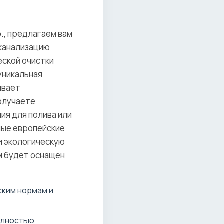
., предлагаем вам
оканализацию
еской очистки
уникальная
ивает
получаете
ия для полива или
мые европейские
и экологическую
м будет оснащен
ским нормам и
олностью