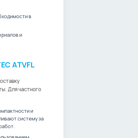
бходимости в
ериалов и
TEC ATVFL
поставку
ты. Для частного
омпактности и
ливают систему за
работ.
ользованием