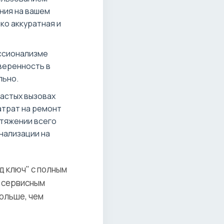
ния на вашем
ко аккуратная и
ессионализме
веренность в
льно.
астых вызовах
атрат на ремонт
отяжении всего
нализации на
д ключ" с полным
м сервисным
ольше, чем