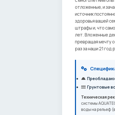
с многолетним опыт
отложенные, и зач
источник постоянно
здоровья вашей се
штрафы и, что сам
лет. Вложенные де
превращая мечту о
раз за наши 21 год 
Специфика
Преобладающ
Грунтовые в
Техническая ре
системы AQUATEC
воды на рельеф (в