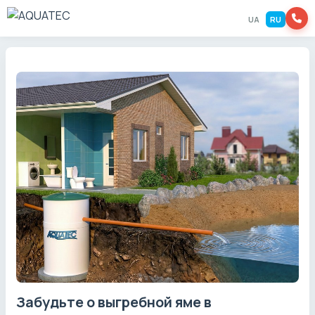
UA
RU
Забудьте о выгребной яме в