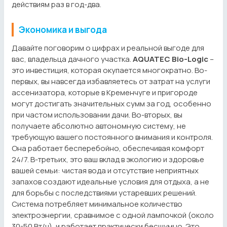
действиям раз в год-два.
Экономика и выгода
Давайте поговорим о цифрах и реальной выгоде для
вас, владельца дачного участка.
AQUATEC Bio-Logic
–
это инвестиция, которая окупается многократно. Во-
первых, вы навсегда избавляетесь от затрат на услуги
ассенизатора, которые в Кременчуге и пригороде
могут достигать значительных сумм за год, особенно
при частом использовании дачи. Во-вторых, вы
получаете абсолютно автономную систему, не
требующую вашего постоянного внимания и контроля.
Она работает бесперебойно, обеспечивая комфорт
24/7. В-третьих, это ваш вклад в экологию и здоровье
вашей семьи: чистая вода и отсутствие неприятных
запахов создают идеальные условия для отдыха, а не
для борьбы с последствиями устаревших решений.
Система потребляет минимальное количество
электроэнергии, сравнимое с одной лампочкой (около
30-50 Вт/ч), и работает практически бесшумно. Это