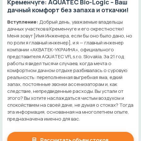
Кременчуге: AQUATEC Bio-Logic – Ваш
дачный комфорт без запаха и откачки!
Вступление:
Добрый день, уважаемые владельцы
дачных участков в Кременчуге и его окрестностях!
Меня зовут [Имя Инженера, если бы оно было дано, но
по роли я главный инженер], и я — главный инженер
компании «АКВАТЕК-УКРАИНА», официального
представителя AQUATEC VFL s.r.o. Slovakia. За 21 год
работы я видел тысячи случаев, когда мечта о
комфортном дачном отдыхе разбивалась о суровую
реальность: переполненная выгребная яма, едкий
запах, постоянные звонки ассенизаторам и, как
следствие, непредвиденные расходы. Вы устали от
этого? Вы хотите наслаждаться чистым воздухом и
спокойствием на своей даче, не думая о стоках? Тогда
эта информация, основанная на многолетнем опыте,
предназначена именно для вас.
Рассчитать объем стоков