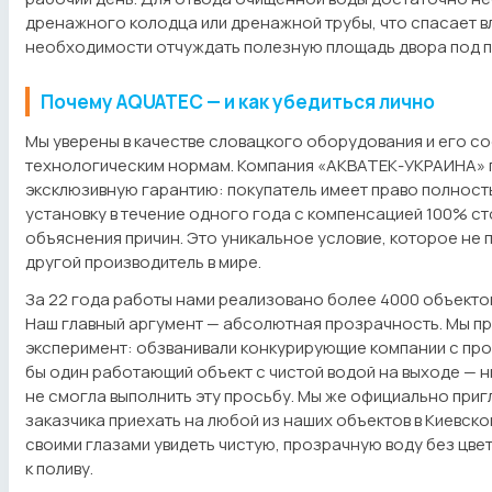
дренажного колодца или дренажной трубы, что спасает в
необходимости отчуждать полезную площадь двора под п
Почему AQUATEC — и как убедиться лично
Мы уверены в качестве словацкого оборудования и его со
технологическим нормам. Компания «АКВАТЕК-УКРАИНА» 
эксклюзивную гарантию: покупатель имеет право полност
установку в течение одного года с компенсацией 100% с
объяснения причин. Это уникальное условие, которое не 
другой производитель в мире.
За 22 года работы нами реализовано более 4000 объектов
Наш главный аргумент — абсолютная прозрачность. Мы п
эксперимент: обзванивали конкурирующие компании с про
бы один работающий объект с чистой водой на выходе — 
не смогла выполнить эту просьбу. Мы же официально при
заказчика приехать на любой из наших объектов в Киевско
своими глазами увидеть чистую, прозрачную воду без цвет
к поливу.