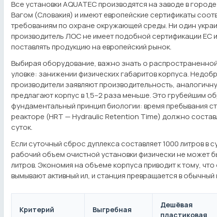
Все установки AQUATEC производятся на заводе в город
Вагом (Словакия) и имеют европейские сертификаты соот
требованиям по охране окружающей среды. Ни один укра
производитель ЛОС не имеет подобной сертификации ЕС и
поставлять продукцию на европейский рынок.
Выбирая оборудование, важно знать о распространенно
уловке: занижении физических габаритов корпуса. Недо
производители заявляют производительность, аналогичн
предлагают корпус в 1,5–2 раза меньше. Это грубейшим 
фундаментальный принцип биологии: время пребывания ст
реакторе (HRT — Hydraulic Retention Time) должно состав
суток.
Если суточный сброс дуплекса составляет 1000 литров в с
рабочий объем очистной установки физически не может б
литров. Экономия на объеме корпуса приводит к тому, что
вымывают активный ил, и станция превращается в обычный 
Дешёвая
Критерий
Выгребная
пластиковая