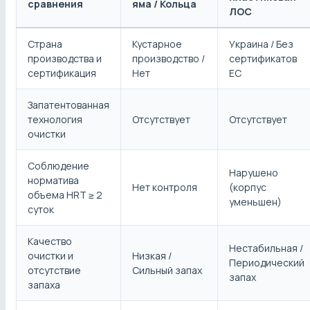
сравнения
яма / Кольца
ЛОС
Страна
Кустарное
Украина / Без
производства и
производство /
сертификатов
сертификация
Нет
ЕС
Запатентованная
технология
Отсутствует
Отсутствует
очистки
Соблюдение
Нарушено
норматива
Нет контроля
(корпус
объема HRT ≥ 2
уменьшен)
суток
Качество
Нестабильная /
очистки и
Низкая /
Периодический
отсутствие
Сильный запах
запах
запаха