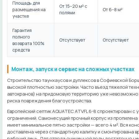
Площадь для
От 15–20 м² с
размещения на
От 6–8 м²
полями
участке
Гарантия
полного
Отсутствует
Отсутствует
возврата 100%
средств
Монтаж, запуск и сервис на сложных участках
Строительство таунхаусов и дуплексов в Софиевской Бор
высокой плотностью застройки. Часто въезд тяжелой техн
автокранов) на придомовую территорию уже невозможно
риска повреждения благоустройства.
Европейский септик AQUATEC ATVFL 6-8 спроектирован с у
ограничений. Самонесущий прочный корпус из пропилена
имеет минимальное пятно застройки — всего 4 м². Вся кон
доставлена через стандартную калитку и смонтирована в
рабочий день. Для отвода очищенной воды достаточно н