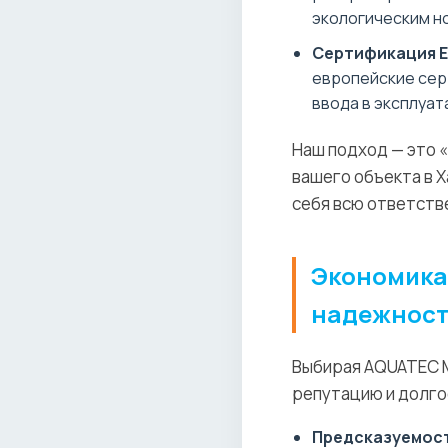
экологическим н
Сертификация Е
европейские сер
ввода в эксплуат
Наш подход — это 
вашего объекта в 
себя всю ответств
Экономика 
надежнос
Выбирая AQUATEC Mu
репутацию и долго
Предсказуемос