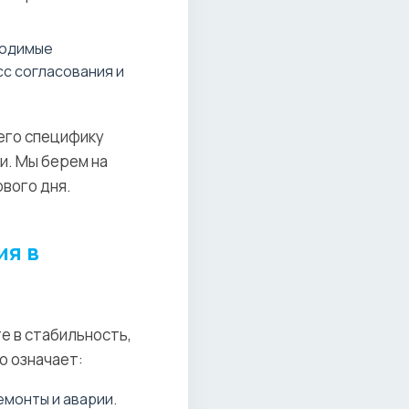
бходимые
с согласования и
его специфику
и. Мы берем на
вого дня.
ия в
е в стабильность,
о означает:
монты и аварии.