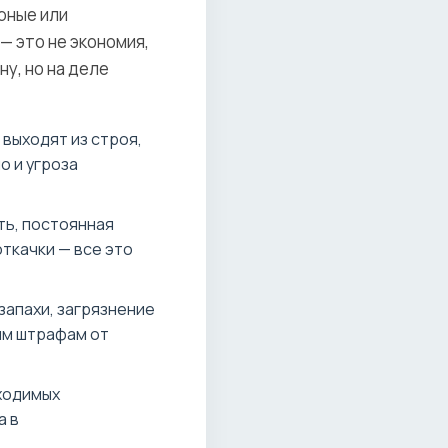
рные или
— это не экономия,
у, но на деле
выходят из строя,
о и угроза
ь, постоянная
ткачки — все это
запахи, загрязнение
ым штрафам от
ходимых
а в