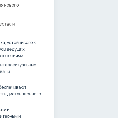
ля нового
ества и
ка, устойчивого к
осы ведущих
ключениями.
интеллектуальные
 ваши
обеспечивают
ость дистанционного
чки и
нитарным и