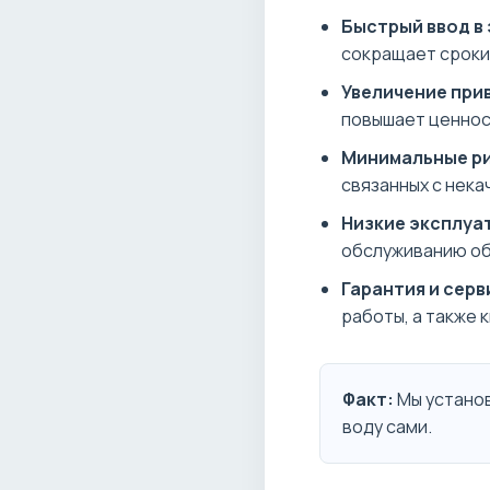
Быстрый ввод в
сокращает сроки
Увеличение при
повышает ценнос
Минимальные ри
связанных с нек
Низкие эксплуа
обслуживанию об
Гарантия и серв
работы, а также
Факт:
Мы установ
воду сами.