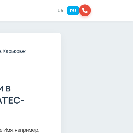
UA
RU
и в
ATEC-
е Имя, например,