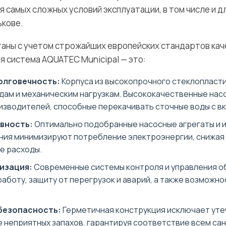
 самых сложных условий эксплуатации, в том числе и д
ькове.
аны с учетом строжайших европейских стандартов кач
я система AQUATEC Municipal — это:
олговечность:
Корпуса из высокопрочного стеклопласти
дам и механическим нагрузкам. Высококачественные нас
изводителей, способные перекачивать сточные воды с в
вность:
Оптимально подобранные насосные агрегаты и 
ния минимизируют потребление электроэнергии, снижая
е расходы.
изация:
Современные системы контроля и управления 
аботу, защиту от перегрузок и аварий, а также возможн
безопасность:
Герметичная конструкция исключает уте
 неприятных запахов, гарантируя соответствие всем са