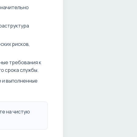
значительно
раструктура
ских рисков,
ные требования к
о срока службы.
 и выполненные
те на чистую