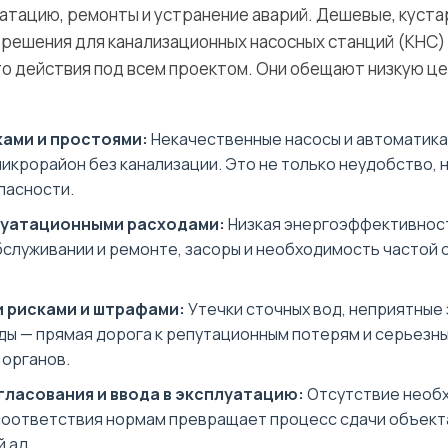
уатацию, ремонты и устранение аварий. Дешевые, куста
решения для канализационных насосных станций (КНС) 
о действия под всем проектом. Они обещают низкую цен
ами и простоями:
Некачественные насосы и автоматика 
икрорайон без канализации. Это не только неудобство, н
пасности.
луатационными расходами:
Низкая энергоэффективност
служивании и ремонте, засоры и необходимость частой о
.
 рисками и штрафами:
Утечки сточных вод, неприятные 
ы — прямая дорога к репутационным потерям и серьезн
органов.
ласования и ввода в эксплуатацию:
Отсутствие необ
соответствия нормам превращает процесс сдачи объект
 ад.