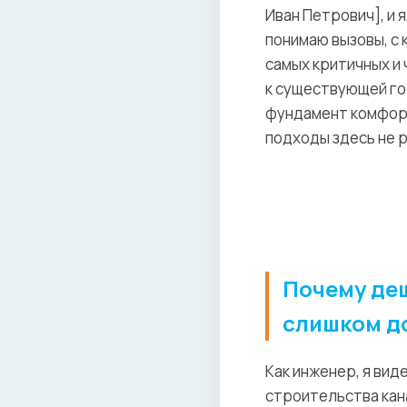
Иван Петрович], и 
понимаю вызовы, с 
самых критичных и
к существующей гор
фундамент комфорт
подходы здесь не 
Почему деш
слишком д
Как инженер, я вид
строительства кан