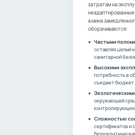
затратам на экспл
неадаптированные 
а мина замедленног
оборачиваются:
Частыми поломк
оставляя целый м
санитарной безо
Высокими эксп
потребность в об
съедает бюджет
Экологическими
окружающей сред
контролирующих 
Сложностью сог
сертификатов и 
бюрократический