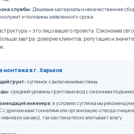
ока службы:
Дешевые материалы и некачественная сбо
рослужит и половины заявленного срока.
аструктура — это лицо вашего проекта. Сэкономив сего
больше завтра: доверие клиентов, репутацию и значит
к.
 монтажа в г. Харьков
ий грунт:
суглинок с включениями глины
оды:
средний уровень грунтовых вод с сезонным подъем
комендация инженера:
в условиях суглинка мы рекомендуем
 с дренажными тоннелями или организацию отвода очищен
 ливневую канаву), так как глина плохо впитывает влагу.