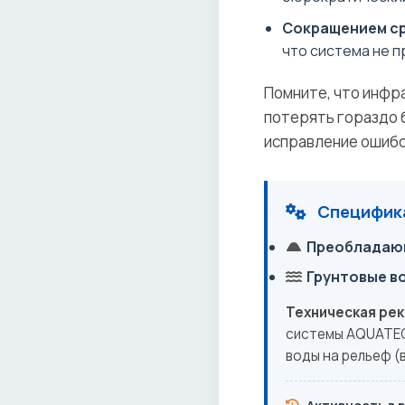
Сокращением ср
что система не п
Помните, что инфр
потерять гораздо 
исправление ошибо
Специфика
Преобладающ
Грунтовые в
Техническая ре
системы AQUATEC
воды на рельеф (в