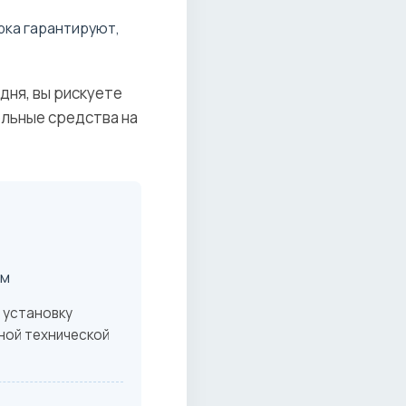
рка гарантируют,
дня, вы рискуете
ельные средства на
ом
 установку
ной технической