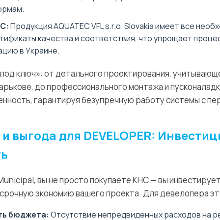
ормам.
С:
Продукция AQUATEC VFL s.r.o. Slovakia имеет все нео
тификаты качества и соответствия, что упрощает процес
ацию в Украине.
«под ключ»: от детального проектирования, учитывающ
Харькове, до профессионального монтажа и пусконаладк
енность, гарантируя безупречную работу системы с пер
и выгода для DEVELOPER: Инвестиц
ть
nicipal, вы не просто покупаете КНС — вы инвестирует
срочную экономию вашего проекта. Для девелопера эт
ть бюджета:
Отсутствие непредвиденных расходов на ре