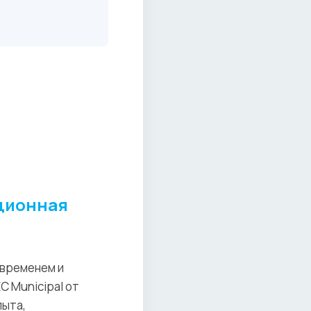
ационная
 временем и
 Municipal от
пыта,