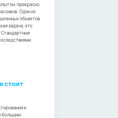
 опытом, прекрасно
ассивов. Один из
удаленных объектов
кая задача, это
. Стандартные
последствиями.
я стоит
ктирования и
о большим