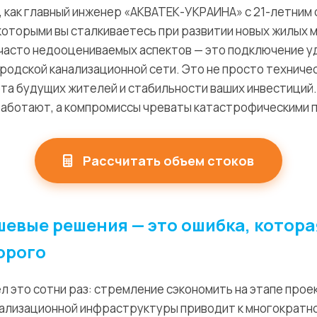
я, как главный инженер «АКВАТЕК-УКРАИНА» с 21-летним
которыми вы сталкиваетесь при развитии новых жилых м
 часто недооцениваемых аспектов — это подключение 
одской канализационной сети. Это не просто техничес
а будущих жителей и стабильности ваших инвестиций
работают, а компромиссы чреваты катастрофическими 
Рассчитать объем стоков
евые решения — это ошибка, котора
орого
ел это сотни раз: стремление сэкономить на этапе прое
ализационной инфраструктуры приводит к многократн