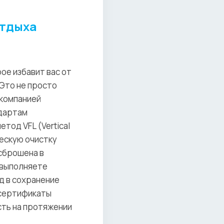
отдыха
ое избавит вас от
 Это не просто
 компанией
ндартам
тод VFL (Vertical
ческую очистку
 сброшена в
 выполняете
д в сохранение
 сертификаты
сть на протяжении