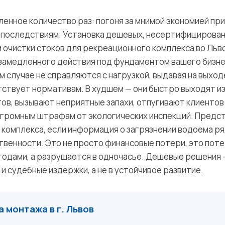
ленное количество раз: погоня за мнимой экономией пр
последствиям. Установка дешевых, несертифицирован
 очистки стоков для рекреационного комплекса во Льво
 замедленного действия под фундаментом вашего бизне
 случае не справляются с нагрузкой, выдавая на выход
тствует нормативам. В худшем — они быстро выходят и
в, вызывают неприятные запахи, отпугивают клиентов 
 огромным штрафам от экологических инспекций. Предс
 комплекса, если информация о загрязнении водоема ря
венности. Это не просто финансовые потери, это поте
годами, а разрушается в одночасье. Дешевые решения 
 судебные издержки, а не в устойчивое развитие.
 монтажа в г. Львов