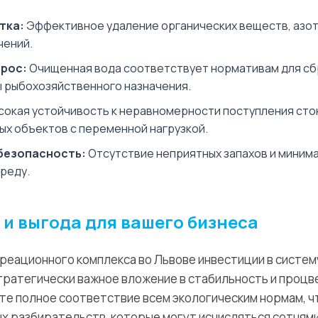
тка:
Эффективное удаление органических веществ, азот
чений.
рос:
Очищенная вода соответствует нормативам для сб
 рыбохозяйственного назначения.
окая устойчивость к неравномерности поступления сток
ых объектов с переменной нагрузкой.
безопасность:
Отсутствие неприятных запахов и миним
реду.
и выгода для вашего бизнеса
реационного комплекса во Львове инвестиции в систем
стратегически важное вложение в стабильность и процв
ете полное соответствие всем экологическим нормам, ч
х разбирательств, которые могут исчисляться сотнями 