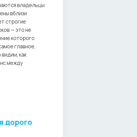
иваются владельцы
жены вблизи
ет строгие
ков — это не
ение которого
самое главное,
видим, как
анс между
я дорого