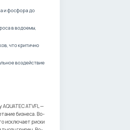
а и фосфора до
роса в водоемы,
ов, что критично
альное воздействие
у AQUATEC ATVFL —
етание бизнеса. Во-
то исключает риски
тысяч гривен. Во-