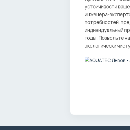
устойчивости вашег
инженера-эксперта
потребностей, пре
индивидуальный про
годы. Позвольте н
экологически чист