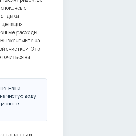
еспокоясь о
й отдыха
, ценящих
ционные расходы
Вы экономите на
ой очисткой. Это
оточиться на
не. Наши
на чистую воду
дились в
зопасности и