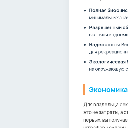
Полная биоочис
минимальных зна
Разрешенный сб
включая водоемы
Надежность:
Выс
для рекреационн
Экологическая 
на окружающую с
Экономика 
Для владельца рек
это не затраты, а 
первых, вы получа
штрафов и судебны