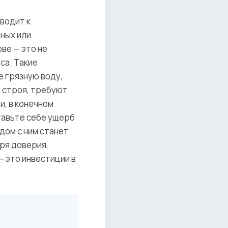
иводит к
ных или
ве — это не
са. Такие
е грязную воду,
з строя, требуют
и, в конечном
тавьте себе ущерб
дом с ним станет
ря доверия,
— это инвестиции в