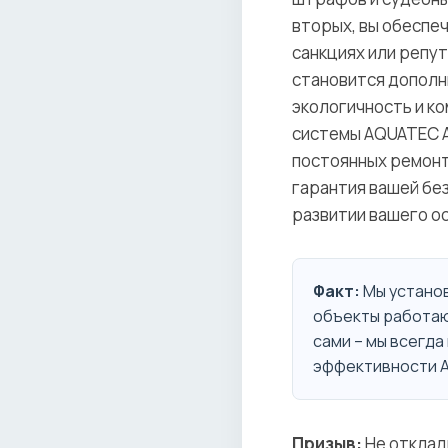
вторых, вы обеспе
санкциях или репу
становится дополн
экологичность и к
системы AQUATEC A
постоянных ремонта
гарантия вашей бе
развитии вашего о
Факт:
Мы установ
объекты работаю
сами – мы всегда
эффективности A
Призыв:
Не отклад