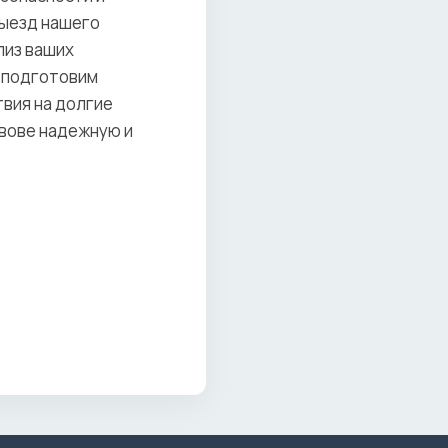
выезд нашего
лиз ваших
 подготовим
твия на долгие
вове надежную и