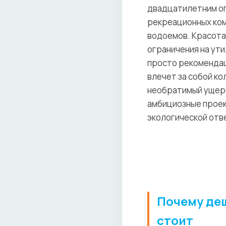
двадцатилетним оп
рекреационных ком
водоемов. Красота 
ограничения на ути
просто рекомендац
влечет за собой к
необратимый ущерб
амбициозные проек
экологической отв
Почему деш
стоит