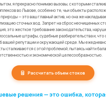
ытом, я прекрасно понимаю вызовы, с которыми сталк
плексов во Львове, особенно те, чьи объекты располо
природы — это ваш главный актив, но она же накладыва
лизацию сточных вод. Запрет на сброс неочищенных сто
ия, это жесткое требование законодательства, наруш
олоссальные штрафы, судебные разбирательства и, что 
 вашей репутации и окружающей среде. Мы ежедневно 
ты сталкиваются с этой проблемой, пытаясь найти бал
етственностью и экономической целесообразностью.
Рассчитать объем стоков
евые решения — это ошибка, котора