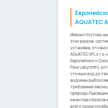
Европейск
AQUATEC A
Именно поэтому мы
этих рисков: систе
установка, это вы
AQUATEC VFL s.r.o
Европейского Союза
Flow Labyrinth), 
сточных вод до так
водоемы рыбохозяй
требования законо
природы Львовщин
качества и безопа
всего срока служб