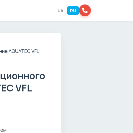
UA
RU
ационного
EC VFL
чем