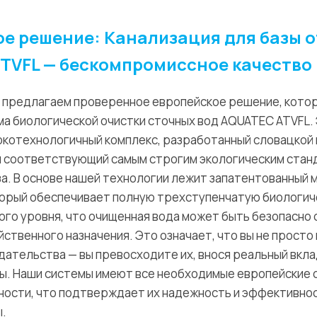
ое решение: Канализация для базы 
TVFL — бескомпромиссное качество
 предлагаем проверенное европейское решение, котор
ма биологической очистки сточных вод AQUATEC ATVFL.
сокотехнологичный комплекс, разработанный словацкой
. и соответствующий самым строгим экологическим ста
. В основе нашей технологии лежит запатентованный ме
который обеспечивает полную трехступенчатую биологи
ого уровня, что очищенная вода может быть безопасно
ственного назначения. Это означает, что вы не просто
дательства — вы превосходите их, внося реальный вкла
ы. Наши системы имеют все необходимые европейские
сности, что подтверждает их надежность и эффективно
ы.