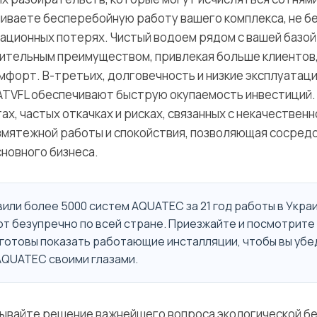
чиваете бесперебойную работу вашего комплекса, не б
тационных потерях. Чистый водоем рядом с вашей базо
ительным преимуществом, привлекая больше клиентов
омфорт. В-третьих, долговечность и низкие эксплуата
TVFL обеспечивают быструю окупаемость инвестиций. 
х, частых откачках и рисках, связанных с некачественн
змятежной работы и спокойствия, позволяющая сосред
сновного бизнеса.
или более 5000 систем AQUATEC за 21 год работы в Украи
т безупречно по всей стране. Приезжайте и посмотрите 
 готовы показать работающие инсталляции, чтобы вы убе
QUATEC своими глазами.
ывайте решение важнейшего вопроса экологической бе