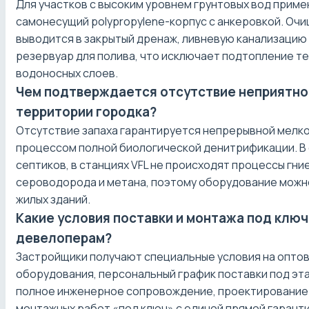
Для участков с высоким уровнем грунтовых вод прим
самонесущий polypropylene-корпус с анкеровкой. Оч
выводится в закрытый дренаж, ливневую канализацию
резервуар для полива, что исключает подтопление т
водоносных слоев.
Чем подтверждается отсутствие неприятног
территории городка?
Отсутствие запаха гарантируется непрерывной мелк
процессом полной биологической денитрификации. В 
септиков, в станциях VFL не происходят процессы гн
сероводорода и метана, поэтому оборудование можн
жилых зданий.
Какие условия поставки и монтажа под клю
девелоперам?
Застройщики получают специальные условия на опто
оборудования, персональный график поставки под эт
полное инженерное сопровождение, проектирование
монтажных работ «под ключ» с единой прямой гарант