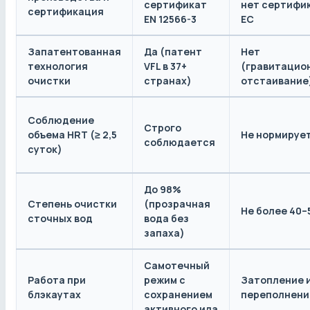
сертификат
нет сертифи
сертификация
EN 12566-3
ЕС
Запатентованная
Да (патент
Нет
технология
VFL в 37+
(гравитацио
очистки
странах)
отстаивание
Соблюдение
Строго
объема HRT (≥ 2,5
Не нормируе
соблюдается
суток)
До 98%
Степень очистки
(прозрачная
Не более 40
сточных вод
вода без
запаха)
Самотечный
Работа при
режим с
Затопление 
блэкаутах
сохранением
переполнени
активного ила