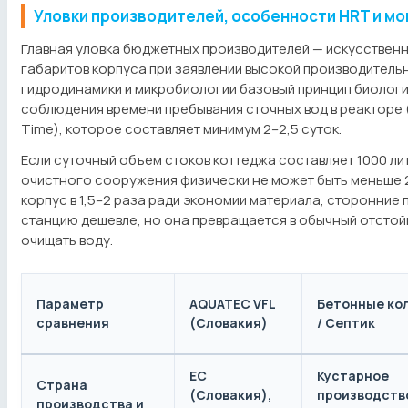
Уловки производителей, особенности HRT и мо
Главная уловка бюджетных производителей — искусствен
габаритов корпуса при заявлении высокой производительн
гидродинамики и микробиологии базовый принцип биологи
соблюдения времени пребывания сточных вод в реакторе (
Time), которое составляет минимум 2–2,5 суток.
Если суточный объем стоков коттеджа составляет 1000 ли
очистного сооружения физически не может быть меньше 
корпус в 1,5–2 раза ради экономии материала, сторонние
станцию дешевле, но она превращается в обычный отсто
очищать воду.
Параметр
AQUATEC VFL
Бетонные ко
сравнения
(Словакия)
/ Септик
ЕС
Кустарное
Страна
(Словакия),
производств
производства и