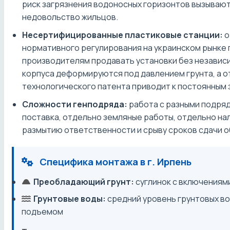
риск загрязнения водоносных горизонтов вызываю
недовольство жильцов.
Несертифицированные пластиковые станции:
о
нормативного регулирования на украинском рынке
производителям продавать установки без независи
корпуса деформируются под давлением грунта, а о
технологического патента приводит к постоянным 
Сложности генподряда:
работа с разными подря
поставка, отдельно земляные работы, отдельно нал
размытию ответственности и срыву сроков сдачи о
Специфика монтажа в г. Ирпень
Преобладающий грунт:
суглинок с включениям
Грунтовые воды:
средний уровень грунтовых во
подъемом