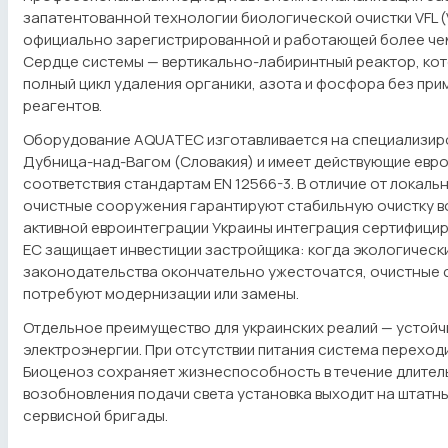
запатентованной технологии биологической очистки VFL (Ver
официально зарегистрированной и работающей более чем 
Сердце системы — вертикально-лабиринтный реактор, ко
полный цикл удаления органики, азота и фосфора без пр
реагентов.
Оборудование AQUATEC изготавливается на специализир
Дубница-над-Вагом (Словакия) и имеет действующие евр
соответствия стандартам EN 12566-3. В отличие от локаль
очистные сооружения гарантируют стабильную очистку во
активной евроинтеграции Украины интеграция сертифиц
ЕС защищает инвестиции застройщика: когда экологическ
законодательства окончательно ужесточатся, очистные
потребуют модернизации или замены.
Отдельное преимущество для украинских реалий — устойч
электроэнергии. При отсутствии питания система переход
Биоценоз сохраняет жизнеспособность в течение длитель
возобновления подачи света установка выходит на штатн
сервисной бригады.