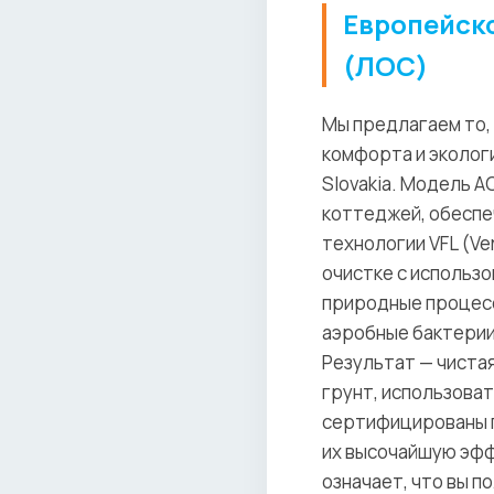
Европейск
(ЛОС)
Мы предлагаем то,
комфорта и эколог
Slovakia. Модель A
коттеджей, обеспе
технологии VFL (Ve
очистке с использ
природные процесс
аэробные бактерии
Результат — чистая
грунт, использова
сертифицированы п
их высочайшую эфф
означает, что вы 