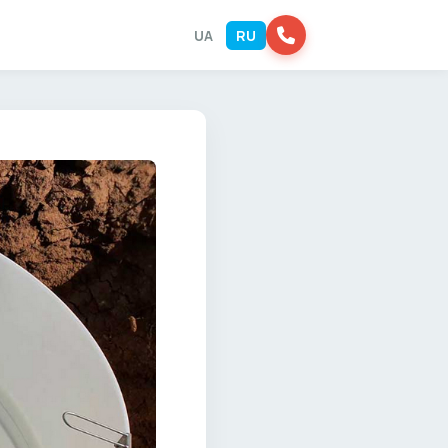
UA
RU