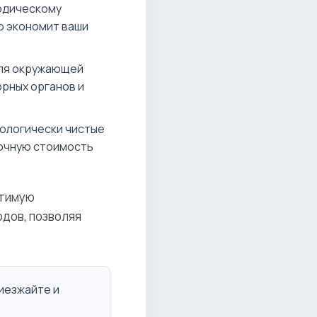
иодическому
но экономит ваши
ля окружающей
орных органов и
ологически чистые
очную стоимость
утимую
одов, позволяя
риезжайте и