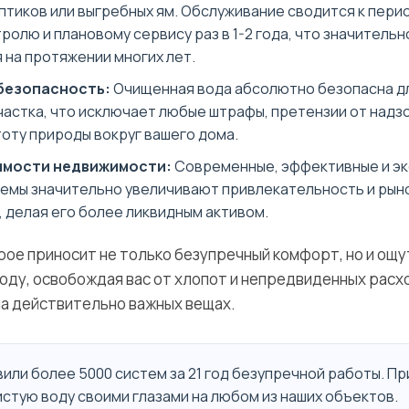
птиков или выгребных ям. Обслуживание сводится к пер
ролю и плановому сервису раз в 1-2 года, что значитель
 на протяжении многих лет.
безопасность:
Очищенная вода абсолютно безопасна д
частка, что исключает любые штрафы, претензии от надз
оту природы вокруг вашего дома.
имости недвижимости:
Современные, эффективные и эк
емы значительно увеличивают привлекательность и рын
 делая его более ликвидным активом.
рое приносит не только безупречный комфорт, но и ощ
оду, освобождая вас от хлопот и непредвиденных расх
а действительно важных вещах.
или более 5000 систем за 21 год безупречной работы. П
стую воду своими глазами на любом из наших объектов.