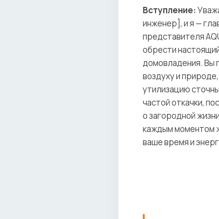
Вступление:
Уважа
инженер], и я — г
представителя AQUA
обрести настоящий
домовладения. Вы 
воздуху и природе,
утилизацию сточны
частой откачки, п
о загородной жизни
каждым моментом ж
ваше время и энер