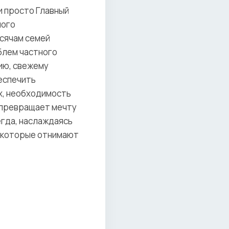
и просто Главный
ного
ысячам семей
блем частного
ию, свежему
беспечить
х, необходимость
о превращает мечту
егда, наслаждаясь
, которые отнимают