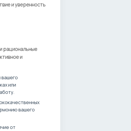
твие и уверенность
 и рациональные
ктивное и
 вашего
ках или
аботу.
сококачественных
армонию вашего
ичие от