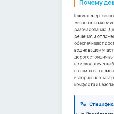
Почему де
Как инженер с мног
жизненно важной и
разочарованию. Де
решения, а отложен
обеспечивают дост
вод на вашем участ
дорогостоящим выз
но и экологически
потом за его демон
испорченное настр
комфорта и безопа
Специфика