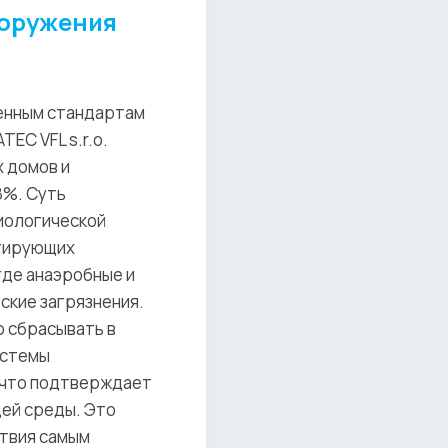
ооружения
менным стандартам
EC VFL s.r.o.
х домов и
8%. Суть
биологической
итирующих
где анаэробные и
кие загрязнения.
о сбрасывать в
истемы
 что подтверждает
ей среды. Это
ствия самым