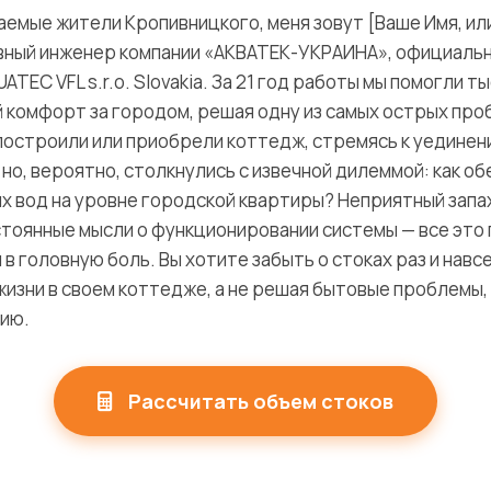
емые жители Кропивницкого, меня зовут [Ваше Имя, ил
лавный инженер компании «АКВАТЕК-УКРАИНА», официаль
TEC VFL s.r.o. Slovakia. За 21 год работы мы помогли т
 комфорт за городом, решая одну из самых острых про
построили или приобрели коттедж, стремясь к уединен
 но, вероятно, столкнулись с извечной дилеммой: как о
х вод на уровне городской квартиры? Неприятный запа
остоянные мысли о функционировании системы — все эт
 в головную боль. Вы хотите забыть о стоках раз и навс
изни в своем коттедже, а не решая бытовые проблемы
гию.
Рассчитать объем стоков