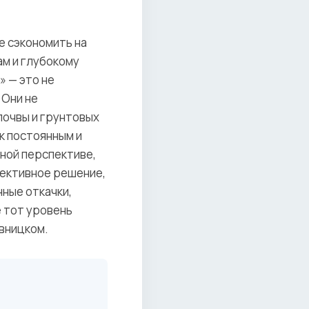
е сэкономить на
м и глубокому
 — это не
 Они не
почвы и грунтовых
 к постоянным и
ной перспективе,
фективное решение,
нные откачки,
 тот уровень
вницком.