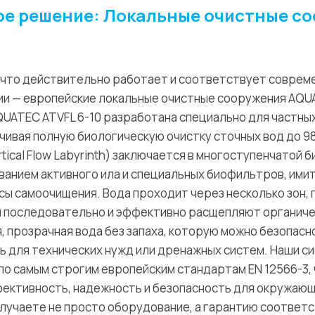
ое решение: Локальные очистные с
 что действительно работает и соответствует совре
ии — европейские локальные очистные сооружения AQUAT
QUATEC ATVFL 6-10 разработана специально для частны
чивая полную биологическую очистку сточных вод до 9
rtical Flow Labyrinth) заключается в многоступенчатой 
ованием активного ила и специальных биофильтров, им
ы самоочищения. Вода проходит через несколько зон, 
 последовательно и эффективно расщепляют органичес
, прозрачная вода без запаха, которую можно безопасн
ть для технических нужд или дренажных систем. Наши с
о самым строгим европейским стандартам EN 12566-3,
ективность, надежность и безопасность для окружающ
получаете не просто оборудование, а гарантию соответ