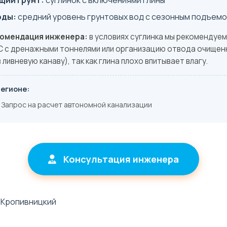
ий грунт:
суглинок с включениями глины
оды:
средний уровень грунтовых вод с сезонным подъем
комендация инженера:
в условиях суглинка мы рекомендуем
 с дренажными тоннелями или организацию отвода очищен
 ливневую канаву), так как глина плохо впитывает влагу.
регионе:
Запрос на расчет автономной канализации
Консультация инженера