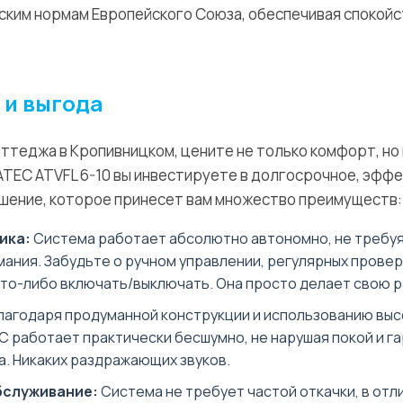
ским нормам Европейского Союза, обеспечивая спокойс
 и выгода
оттеджа в Кропивницком, цените не только комфорт, но
ATEC ATVFL 6-10 вы инвестируете в долгосрочное, эффе
ение, которое принесет вам множество преимуществ:
ика:
Система работает абсолютно автономно, не требуя
ания. Забудьте о ручном управлении, регулярных провер
то-либо включать/выключать. Она просто делает свою р
лагодаря продуманной конструкции и использованию вы
С работает практически бесшумно, не нарушая покой и г
а. Никаких раздражающих звуков.
бслуживание:
Система не требует частой откачки, в отл