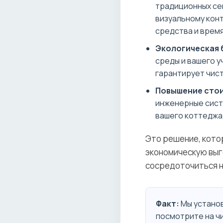
традиционных се
визуальному конт
средства и время
Экологическая 
среды и вашего у
гарантирует чист
Повышение сто
инженерные сист
вашего коттеджа,
Это решение, кото
экономическую выг
сосредоточиться н
Факт:
Мы установ
посмотрите на чи