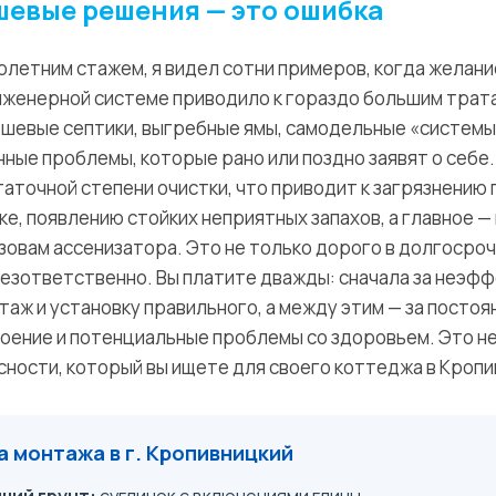
шевые решения — это ошибка
олетним стажем, я видел сотни примеров, когда желани
нженерной системе приводило к гораздо большим трата
шевые септики, выгребные ямы, самодельные «системы»
ные проблемы, которые рано или поздно заявят о себе.
аточной степени очистки, что приводит к загрязнению 
ке, появлению стойких неприятных запахов, а главное —
овам ассенизатора. Это не только дорого в долгосроч
 безответственно. Вы платите дважды: сначала за неэф
таж и установку правильного, а между этим — за постоя
оение и потенциальные проблемы со здоровьем. Это не
сности, который вы ищете для своего коттеджа в Кропи
 монтажа в г. Кропивницкий