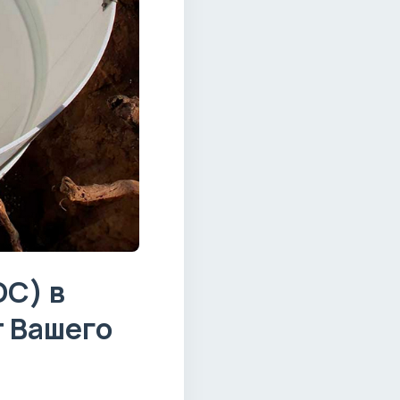
С) в
 Вашего