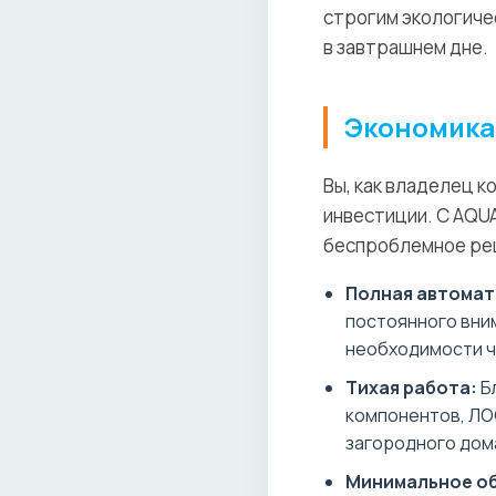
строгим экологиче
в завтрашнем дне.
Экономика
Вы, как владелец к
инвестиции. С AQU
беспроблемное реш
Полная автомат
постоянного вним
необходимости ч
Тихая работа:
Б
компонентов, ЛО
загородного дом
Минимальное о