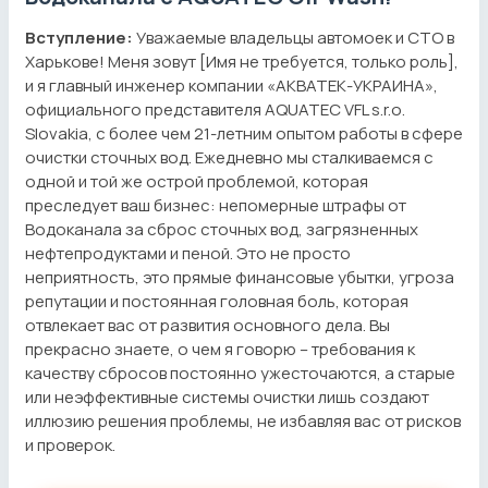
Вступление:
Уважаемые владельцы автомоек и СТО в
Харькове! Меня зовут [Имя не требуется, только роль],
и я главный инженер компании «АКВАТЕК-УКРАИНА»,
официального представителя AQUATEC VFL s.r.o.
Slovakia, с более чем 21-летним опытом работы в сфере
очистки сточных вод. Ежедневно мы сталкиваемся с
одной и той же острой проблемой, которая
преследует ваш бизнес: непомерные штрафы от
Водоканала за сброс сточных вод, загрязненных
нефтепродуктами и пеной. Это не просто
неприятность, это прямые финансовые убытки, угроза
репутации и постоянная головная боль, которая
отвлекает вас от развития основного дела. Вы
прекрасно знаете, о чем я говорю – требования к
качеству сбросов постоянно ужесточаются, а старые
или неэффективные системы очистки лишь создают
иллюзию решения проблемы, не избавляя вас от рисков
и проверок.