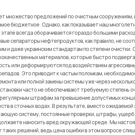
ет множество предложений по очистным сооружениям, и
амое бюджетное. Однако, как показывает наш многолетн
м этапе всегда оборачивается гораздо большими расхо
вые сепараторы нефтепродуктов, как правило, не соо
им и даже украинским стандартам по степени очистки. 
зкокачественных материалов, которые быстро подверг
сть или деформируются под воздействием агрессивны
епадов. Это приводит к частым поломкам, необходимо
монта или полной замены системы уже через несколько
установки часто не обеспечивают требуемую степень оч
 регулярным штрафам за превышение допустимых конц
ств в сточных водах. В результате, вместо ожидаемой 
ающую систему, постоянные проверки, штрафы, ущерб 
должаете наносить вред окружающей среде. Мы насто
 таких решений, ведь цена ошибки в этом вопросе слиш