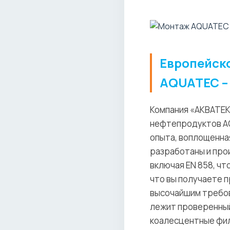
Европейск
AQUATEC –
Компания «АКВАТЕК
нефтепродуктов AQU
опыта, воплощенна
разработаны и про
включая EN 858, ч
что вы получаете 
высочайшим требов
лежит проверенный
коалесцентные фил