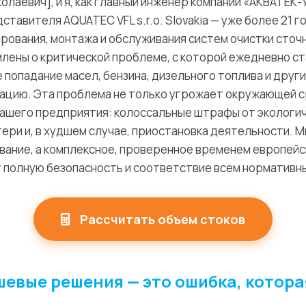
олаевич], и я, как главный инженер компании «АКВАТЕК
тавителя AQUATEC VFL s.r.o. Slovakia — уже более 21 г
рования, монтажа и обслуживания систем очистки сточн
лены о критической проблеме, с которой ежедневно с
е попадание масел, бензина, дизельного топлива и дру
зацию. Эта проблема не только угрожает окружающей ср
вашего предприятия: колоссальные штрафы от экологич
ери и, в худшем случае, приостановка деятельности. 
вание, а комплексное, проверенное временем европейс
 полную безопасность и соответствие всем нормативн
Рассчитать объем стоков
евые решения — это ошибка, котора