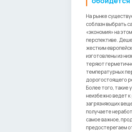
обойдется
На рынке существу
соблазн выбрать с
«экономия» на это
перспективе. Деше
жестким европейск
изготовлены из ни
теряют герметично
температурных пер
дорогостоящего ре
Более того, такие 
неизбежно ведет к
загрязняющих веще
получаете неработ
самое важное, про
предостерегаем от