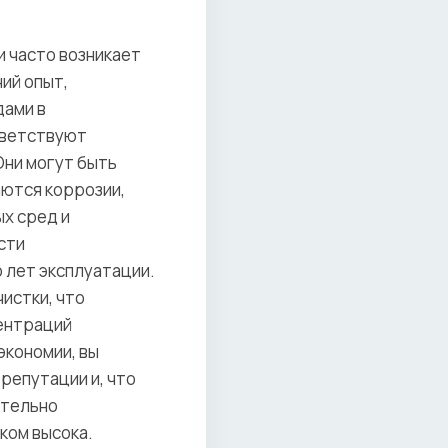
 часто возникает
ий опыт,
дами в
тветствуют
Они могут быть
аются коррозии,
х сред и
сти
 лет эксплуатации.
истки, что
ентраций
экономии, вы
репутации и, что
ятельно
ком высока.