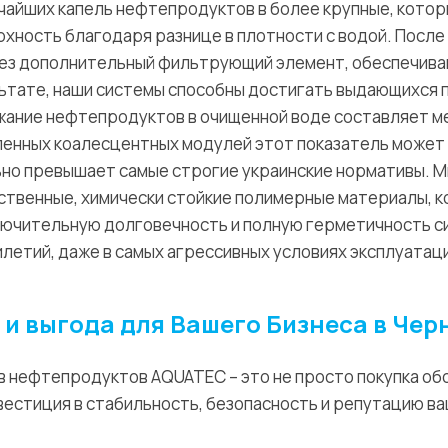
айших капель нефтепродуктов в более крупные, котор
хность благодаря разнице в плотности с водой. После
рез дополнительный фильтрующий элемент, обеспечив
льтате, наши системы способны достигать выдающихся 
ание нефтепродуктов в очищенной воде составляет мен
ленных коалесцентных модулей этот показатель может 
льно превышает самые строгие украинские нормативы. 
ственные, химически стойкие полимерные материалы, 
ючительную долговечность и полную герметичность с
летий, даже в самых агрессивных условиях эксплуатац
и выгода для Вашего Бизнеса в Чер
 нефтепродуктов AQUATEC – это не просто покупка об
вестиция в стабильность, безопасность и репутацию ва