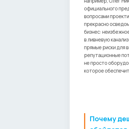
например, Олег Ник
официального предс
вопросами проекти
прекрасно осведом
бизнес: неизбежно
в ливневую канали
прямые риски для 
репутационные пот
не просто оборудо
которое обеспечит
Почему деш