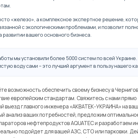
там.
осто «железо», а комплексное экспертное решение, кот
связанной с экологическими проблемами, и позволит пол
 развитии вашего основного бизнеса.
работы мы установили более 5000 систем по всей Украине
стую воду сами – это лучший аргумент в пользу нашего к
йте возможность обеспечить своему бизнесу в Черниго
твие европейским стандартам. Свяжитесь с нами прямо 
ый выезд главного инженера «АКВАТЕК-УКРАИНА» на ваш
й анализ ваших потребностей, предложим оптимально
епараторов нефтепродуктов AQUATEC и разработаем и
деально подойдет для вашей АЗС, СТО или парковки. Де