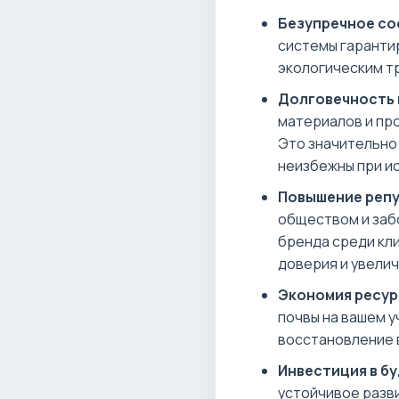
Безупречное со
системы гаранти
экологическим т
Долговечность 
материалов и пр
Это значительно
неизбежны при и
Повышение репу
обществом и заб
бренда среди кли
доверия и увели
Экономия ресур
почвы на вашем 
восстановление 
Инвестиция в б
устойчивое разви