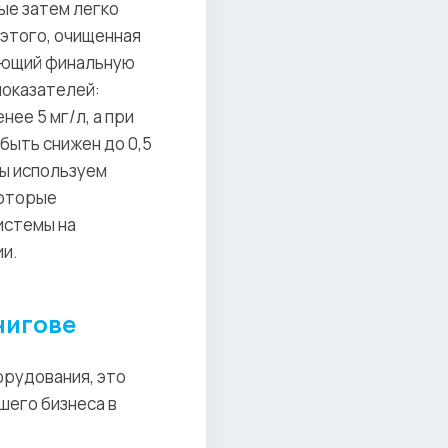
ые затем легко
 этого, очищенная
ающий финальную
показателей:
ее 5 мг/л, а при
быть снижен до 0,5
Мы используем
которые
истемы на
ии.
нигове
орудования, это
шего бизнеса в