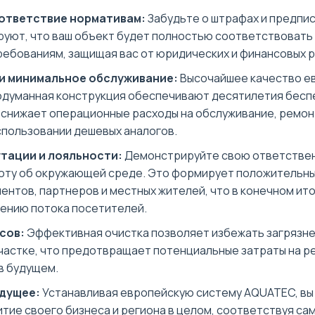
ответствие нормативам:
Забудьте о штрафах и предпис
руют, что ваш объект будет полностью соответствовать
ребованиям, защищая вас от юридических и финансовых р
и минимальное обслуживание:
Высочайшее качество е
одуманная конструкция обеспечивают десятилетия бесп
 снижает операционные расходы на обслуживание, ремонт
спользовании дешевых аналогов.
тации и лояльности:
Демонстрируйте свою ответстве
оту об окружающей среде. Это формирует положительны
ентов, партнеров и местных жителей, что в конечном ито
чению потока посетителей.
сов:
Эффективная очистка позволяет избежать загрязне
участке, что предотвращает потенциальные затраты на р
в будущем.
удущее:
Устанавливая европейскую систему AQUATEC, вы 
тие своего бизнеса и региона в целом, соответствуя са