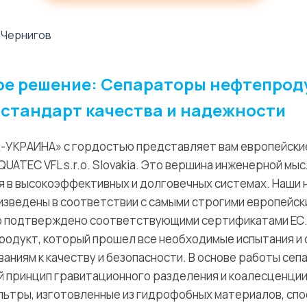
ое решение: Сепараторы нефтепрод
 стандарт качества и надежности
-УКРАИНА» с гордостью представляет вам европейски
ATEC VFL s.r.o. Slovakia. Это вершина инженерной мы
я в высокоэффективных и долговечных системах. Наши
изведены в соответствии с самыми строгими европейск
то подтверждено соответствующими сертификатами ЕС.
продукт, который прошел все необходимые испытания и
аниям к качеству и безопасности. В основе работы се
 принцип гравитационного разделения и коалесценци
ьтры, изготовленные из гидрофобных материалов, сп