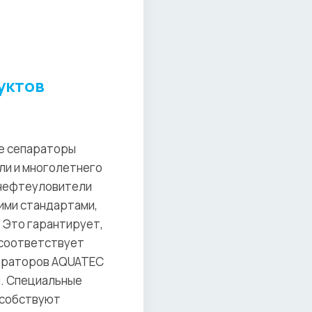
уктов
е сепараторы
сли и многолетнего
 нефтеуловители
ими стандартами,
 Это гарантирует,
 соответствует
параторов AQUATEC
и. Специальные
особствуют