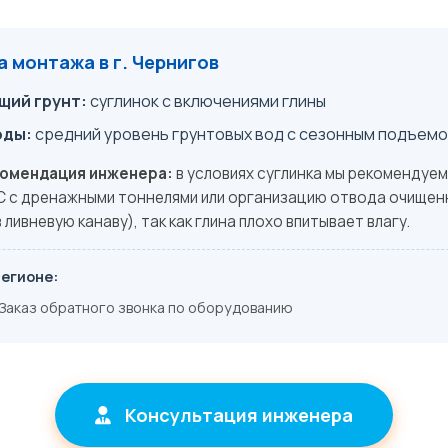
 монтажа в г. Чернигов
ий грунт:
суглинок с включениями глины
оды:
средний уровень грунтовых вод с сезонным подъем
комендация инженера:
в условиях суглинка мы рекомендуем
 с дренажными тоннелями или организацию отвода очищен
 ливневую канаву), так как глина плохо впитывает влагу.
регионе:
Заказ обратного звонка по оборудованию
Консультация инженера