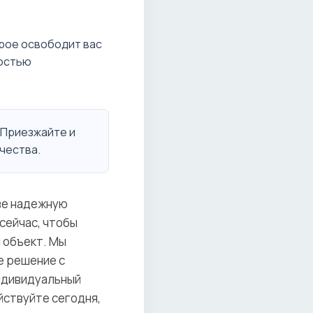
орое освободит вас
ностью
. Приезжайте и
ачества.
ве надежную
сейчас, чтобы
 объект. Мы
е решение с
ндивидуальный
йствуйте сегодня,