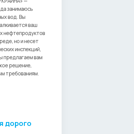
-УКРАИНА» —
ода занимаюсь
ых вод. Вы
талкивается ваш
гих нефтепродуктов
еде, но и несет
еских инспекций,
Мы предлагаем вам
кое решение,
ым требованиям.
я дорого