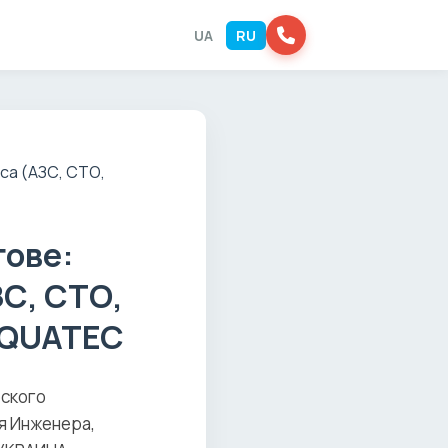
UA
RU
гове:
С, СТО,
AQUATEC
еского
я Инженера,