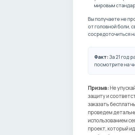
мировым стандар
Вы получаете не пр
от головной боли, 
сосредоточиться на
Факт:
За 21 год 
посмотрите на чи
Призыв:
Не упуска
защиту и соответс
заказать бесплатн
проведем детальны
использованием с
проект, который и