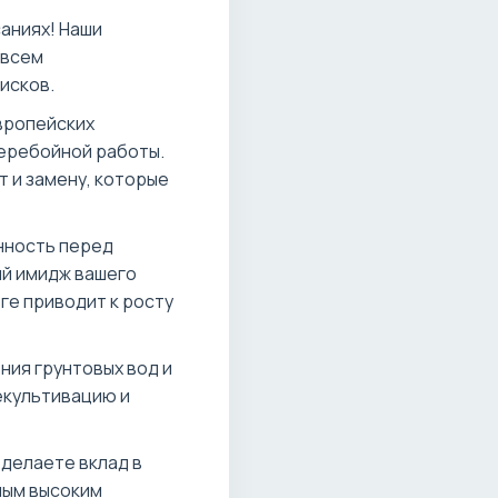
аниях! Наши
 всем
исков.
вропейских
еребойной работы.
 и замену, которые
нность перед
й имидж вашего
ге приводит к росту
ния грунтовых вод и
екультивацию и
делаете вклад в
мым высоким