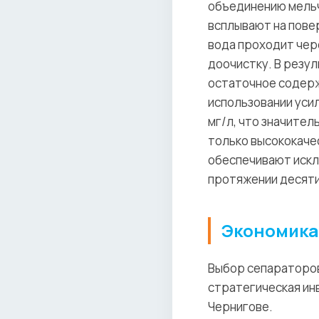
объединению мельч
всплывают на повер
вода проходит че
доочистку. В резу
остаточное содерж
использовании уси
мг/л, что значите
только высококаче
обеспечивают искл
протяжении десяти
Экономика 
Выбор сепараторов
стратегическая ин
Чернигове.