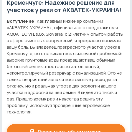
Кременчуге: Надежное решение для
участков у реки от АКВАТЕК-УКРАИНА!
Вступление:
Как главный инженер компании
«АКВАТЕК-УКРАИНА», официального представителя
AQUATEC VFL s.r.o. Slovakia, с 21-летним опытом работы
в сфере очистных сооружений, я прекрасно понимаю
вашу боль. Вы владелец прекрасного участка у реки в
Кременчуге, но сталкиваетесь с извечной проблемой:
высокие грунтовые воды превращают ваш обычный
бетонный септик в постоянно затопленный,
неконтролируемый резервуар с канализацией. Это не
только неприятный запах и постоянные расходы на
откачку, но и реальная угроза для экологии вашего
участка и здоровья вашей семьи. Я видел это тысячи
раз. Пришло время раз и навсегда решить эту
проблему, используя проверенные европейские
технологии.
Рассчитать объем стоков