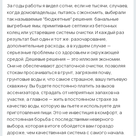
За годы работы я видел сотни, если не тысячи, случаев,
когда домовладельцы, пытаясь сэкономить, выбирали
так называемые "бюджетные" решения: банальные
выгребные ямы, примитивные септики из бетонных
колец или устаревшие системы очистки. И каждый раз
результат был один и тот же: разочарование,
дополнительные расходы, а в худшем случае —
серьезные проблемы со здоровьем и окружающей
средой. Дешевые решения — это иллюзия экономии.
Они не обеспечивают достаточной очистки, позволяя
стокам просачиваться в грунт, загрязняя почву,
грунтовые воды и, что самое страшное, вашу питьевую
скважину. Вы будете постоянно платить за вызов
ассенизатора, страдать от неприятных запахов на
участке, а главное — жить в постоянном страхе за
качество воды, которую вы пьете и используете для
приготовления пищи. Это не инвестиция в комфорт, а
постоянная борьба с последствиями неверного
выбора, которая в итоге обойдется вам гораздо
дороже, чем качественная система с самого начала.