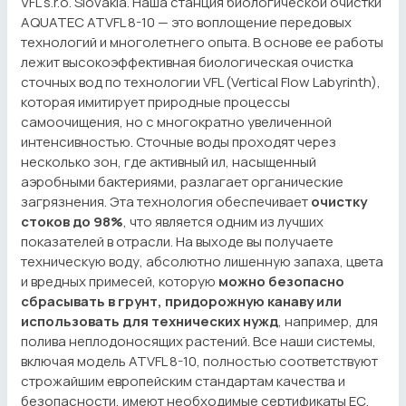
VFL s.r.o. Slovakia. Наша станция биологической очистки
AQUATEC ATVFL 8-10 — это воплощение передовых
технологий и многолетнего опыта. В основе ее работы
лежит высокоэффективная биологическая очистка
сточных вод по технологии VFL (Vertical Flow Labyrinth),
которая имитирует природные процессы
самоочищения, но с многократно увеличенной
интенсивностью. Сточные воды проходят через
несколько зон, где активный ил, насыщенный
аэробными бактериями, разлагает органические
загрязнения. Эта технология обеспечивает
очистку
стоков до 98%
, что является одним из лучших
показателей в отрасли. На выходе вы получаете
техническую воду, абсолютно лишенную запаха, цвета
и вредных примесей, которую
можно безопасно
сбрасывать в грунт, придорожную канаву или
использовать для технических нужд
, например, для
полива неплодоносящих растений. Все наши системы,
включая модель ATVFL 8-10, полностью соответствуют
строжайшим европейским стандартам качества и
безопасности, имеют необходимые сертификаты ЕС,