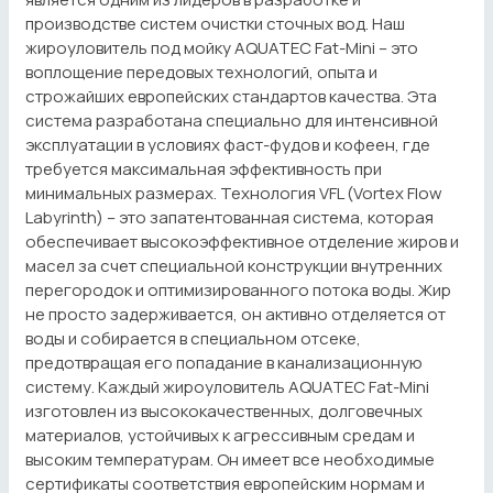
производстве систем очистки сточных вод. Наш
жироуловитель под мойку AQUATEC Fat-Mini – это
воплощение передовых технологий, опыта и
строжайших европейских стандартов качества. Эта
система разработана специально для интенсивной
эксплуатации в условиях фаст-фудов и кофеен, где
требуется максимальная эффективность при
минимальных размерах. Технология VFL (Vortex Flow
Labyrinth) – это запатентованная система, которая
обеспечивает высокоэффективное отделение жиров и
масел за счет специальной конструкции внутренних
перегородок и оптимизированного потока воды. Жир
не просто задерживается, он активно отделяется от
воды и собирается в специальном отсеке,
предотвращая его попадание в канализационную
систему. Каждый жироуловитель AQUATEC Fat-Mini
изготовлен из высококачественных, долговечных
материалов, устойчивых к агрессивным средам и
высоким температурам. Он имеет все необходимые
сертификаты соответствия европейским нормам и