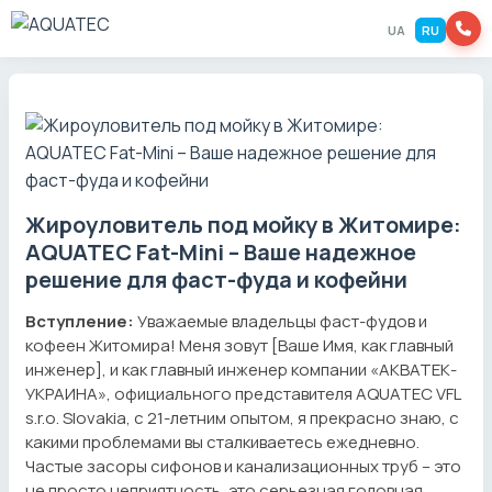
UA
RU
Жироуловитель под мойку в Житомире:
AQUATEC Fat-Mini – Ваше надежное
решение для фаст-фуда и кофейни
Вступление:
Уважаемые владельцы фаст-фудов и
кофеен Житомира! Меня зовут [Ваше Имя, как главный
инженер], и как главный инженер компании «АКВАТЕК-
УКРАИНА», официального представителя AQUATEC VFL
s.r.o. Slovakia, с 21-летним опытом, я прекрасно знаю, с
какими проблемами вы сталкиваетесь ежедневно.
Частые засоры сифонов и канализационных труб – это
не просто неприятность, это серьезная головная