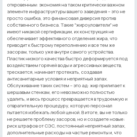
откровенным: экономия на таком критически важном
элементе инфраструктуры вашего заведения – это не
просто ошибка, это финансовая диверсия против
собственного бизнеса. Такие "жироуловители" не
имеют никакой сертификации, их конструкция не
обеспечивает эффективного отделения жира, что
приводит к быстрому переполнению и все тем же
засорам, только уже внутри самого устройства.
Пластик низкого качества быстро деформируется под
воздействием горячей воды и агрессивных веществ,
трескается, начинает протекать, создавая
антисанитарные условия и неприятный запах.
Обслуживание таких систем – это ад: жир прилипает к
шершавым стенкам, его невозможно полностью
удалить, и весь процесс превращается в трудоемкую и
отвратительную процедуру, которую персонал
пытается избежать любой ценой. В итоге, вы не только
не решаете проблему засоров, но и создаете новые:
риск штрафов от СЭС, постоянный неприятный запах,
дополнительные расходы на частые ремонты и, что