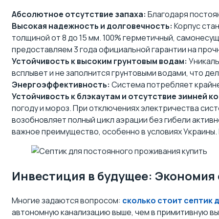
Абсолютное отсутствие запаха:
Благодаря постоян
Высокая надежность и долговечность:
Корпус ста
толщиной от 8 до 15 мм. 100% герметичный, самонес
предоставляем 3 года официальной гарантии на прочно
Устойчивость к высоким грунтовым водам:
Уникаль
всплывет и не заполнится грунтовыми водами, что дел
Энергоэффективность:
Система потребляет крайне 
Устойчивость к блэкаутам и отсутствие зимней к
погоду и мороз. При отключениях электричества сист
возобновляет полный цикл аэрации без гибели актив
важное преимущество, особенно в условиях Украины.
Инвестиция в будущее: Экономия 
Многие задаются вопросом:
сколько стоит септик 
автономную канализацию выше, чем в примитивную вы