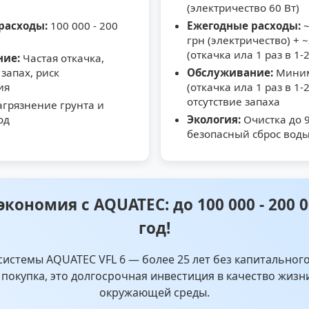
(электричество 60 Вт)
расходы:
100 000 - 200
Ежегодные расходы:
~
грн (электричество) + 
(откачка ила 1 раз в 1-2
ние:
Частая откачка,
запах, риск
Обслуживание:
Миним
ия
(откачка ила 1 раз в 1-2
отсутствие запаха
грязнение грунта и
од
Экология:
Очистка до 
безопасный сброс вод
экономия с AQUATEC: до 100 000 - 200 0
год!
системы AQUATEC VFL 6 — более 25 лет без капитального
 покупка, это долгосрочная инвестиция в качество жизн
окружающей среды.