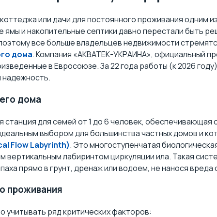
 коттеджа или дачи для постоянного проживания одним и
 ямы и накопительные септики давно перестали быть 
о поэтому все больше владельцев недвижимости стремят
ого дома
. Компания «АКВАТЕК-УКРАИНА», официальный пред
зведенные в Евросоюзе. За 22 года работы (к 2026 году
и надежность.
шего дома
 станция для семей от 1 до 6 человек, обеспечивающая оч
идеальным выбором для большинства частных домов и к
al Flow Labyrinth)
. Это многоступенчатая биологическа
м вертикальным лабиринтом циркуляции ила. Такая систе
паха прямо в грунт, дренаж или водоем, не нанося вред
о проживания
но учитывать ряд критических факторов: