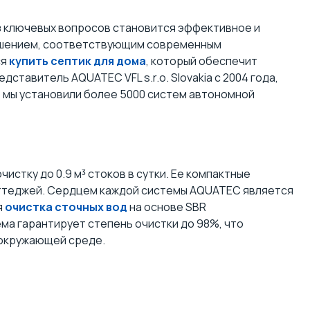
з ключевых вопросов становится эффективное и
решением, соответствующим современным
ся
купить септик для дома
, который обеспечит
ставитель AQUATEC VFL s.r.o. Slovakia с 2004 года,
) мы установили более 5000 систем автономной
истку до 0.9 м³ стоков в сутки. Ее компактные
оттеджей. Сердцем каждой системы AQUATEC является
я
очистка сточных вод
на основе SBR
ма гарантирует степень очистки до 98%, что
а окружающей среде.