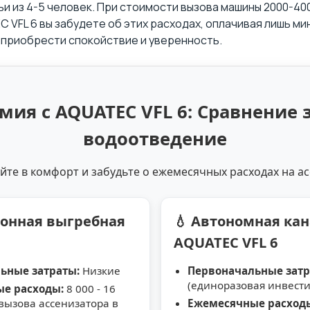
ьи из 4-5 человек. При стоимости вызова машины 2000-400
UATEC VFL 6 вы забудете об этих расходах, оплачивая лишь
о приобрести спокойствие и уверенность.
мия с AQUATEC VFL 6: Сравнение 
водоотведение
йте в комфорт и забудьте о ежемесячных расходах на ас
ионная выгребная
💧 Автономная ка
AQUATEC VFL 6
ьные затраты:
Низкие
Первоначальные затр
(единоразовая инвести
е расходы:
8 000 - 16
 вызова ассенизатора в
Ежемесячные расход