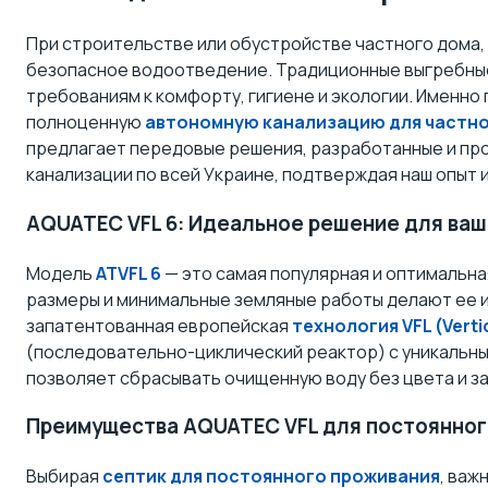
При строительстве или обустройстве частного дома,
безопасное водоотведение. Традиционные выгребные
требованиям к комфорту, гигиене и экологии. Именн
полноценную
автономную канализацию для частн
предлагает передовые решения, разработанные и прои
канализации по всей Украине, подтверждая наш опыт 
AQUATEC VFL 6: Идеальное решение для ва
Модель
ATVFL 6
— это самая популярная и оптимальная
размеры и минимальные земляные работы делают ее 
запатентованная европейская
технология VFL (Vertic
(последовательно-циклический реактор) с уникальны
позволяет сбрасывать очищенную воду без цвета и за
Преимущества AQUATEC VFL для постоянног
Выбирая
септик для постоянного проживания
, важ