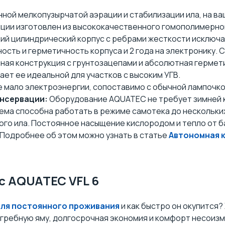
ной мелкопузырчатой аэрации и стабилизации ила, на ваш
нции изготовлен из высококачественного гомополимерно
ущий цилиндрический корпус с ребрами жесткости исключ
сть и герметичность корпуса и 2 года на электронику. С
ная конструкция с грунтозацепами и абсолютная гермети
ает ее идеальной для участков с высоким УГВ.
мало электроэнергии, сопоставимо с обычной лампочкой
онсервации:
Оборудование AQUATEC не требует зимней к
ема способна работать в режиме самотека до нескольких
ного ила. Постоянное насыщение кислородом и тепло от
 Подробнее об этом можно узнать в статье
Автономная к
с AQUATEC VFL 6
для постоянного проживания
и как быстро он окупится
гребную яму, долгосрочная экономия и комфорт несоиз