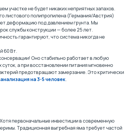
ем участке не будет никаких неприятных запахов.
го листового полипропилена (Германия/Австрия)
ает деформацию под давлением грунта. Мы
рок службы конструкции — более 25 лет.
чность гарантируют, что система никогда не
 60 Вт.
онсервации! Оно стабильно работает в любую
 суток, а при восстановлении питания мгновенно
 бактерий предотвращают замерзание. Это критически
анализация на 3-5 человек
.
? Хотя первоначальные инвестиции в современную
меримы. Традиционная выгребная яма требует частой