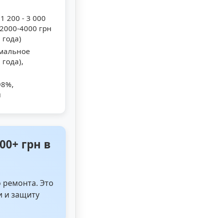
1 200 - 3 000
~2000-4000 грн
 года)
альное
 года),
98%,
ы
00+ грн в
 ремонта. Это
и и защиту