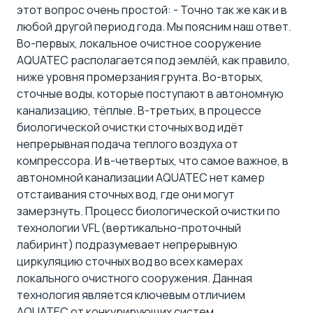
этот вопрос очень простой: - Точно так же как и в
любой другой период года. Мы поясним наш ответ.
Во-первых,
локальное очистное сооружение
AQUATEC
располагается под землёй, как правило,
ниже уровня промерзания грунта. Во-вторых,
сточные воды, которые поступают в автономную
канализацию, тёплые. В-третьих, в процессе
биологической очистки сточных вод идёт
непрерывная подача теплого воздуха от
компрессора. И в-четвертых, что самое важное, в
автономной канализации AQUATEC
нет камер
отстаивания сточных вод, где они могут
замерзнуть. Процесс биологической очистки по
технологии VFL (вертикально-проточный
лабиринт)
подразумевает непрерывную
циркуляцию сточных вод во всех камерах
локального очистного сооружения. Данная
технология является ключевым отличием
AQUATEC от конкурирующих систем