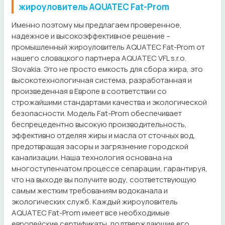
жироуловитель AQUATEC Fat-Prom
Именно поэтому мы предлагаем проверенное,
надежное и высокоэффективное решение –
промышленный жироуловитель AQUATEC Fat-Prom от
нашего словацкого партнера AQUATEC VFL s.r.o.
Slovakia. Это не просто емкость для сбора жира, это
высокотехнологичная система, разработанная и
произведенная в Европе в соответствии со
строжайшими стандартами качества и экологической
безопасности. Модель Fat-Prom обеспечивает
беспрецедентно высокую производительность,
эффективно отделяя жиры и масла от сточных вод,
предотвращая засоры и загрязнение городской
канализации. Наша технология основана на
многоступенчатом процессе сепарации, гарантируя,
что на выходе вы получите воду, соответствующую
самым жестким требованиям водоканала и
экологических служб. Каждый жироуловитель
AQUATEC Fat-Prom имеет все необходимые
европейские сертификаты, подтверждающие его