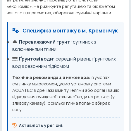
«економію». Не ризикуйте репутацією та бюджетом
вашого підприємства, обираючи сумнівні варіанти.
Специфіка монтажу в м. Кременчук
Переважаючий грунт:
суглинок з
включеннями глини
Ґрунтові води:
середній рівень ґрунтових
вод з сезонним підйомом
Технічна рекомендація инженера:
в умовах
суглинку мы рекомендуємо установку системи
AQUATEC з дренажними тунелями або організацію
відведення очищеної технічної води на рельєф (у
зливову канаву), оскільки глина погано вбирає
вогу.
Активність у регіоні: