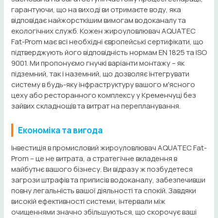
гарантуючи, що на виході ви отримаєте воду, яка
відповідає найжорсткішим вимогам водоканалу та
екологічних служб. Кожен жироуловлювач AQUATEC
Fat-Prom має всі необхідні європейські сертифікати, що
підтверджують його відповідність нормам EN 1825 та ISO
9001. Ми пропонуємо гнучкі варіанти монтажу – як
підземний, так і наземний, що дозволяє інтегрувати
систему в будь-яку інфраструктуру вашого м'ясного
цеху або ресторанного комплексу у Кременчуці без
зайвих складнощів та витрат на перепланування.
Економіка та вигода
Інвестиція в промисловий жироуловлювач AQUATEC Fat-
Prom – це не витрата, а стратегічне вкладення в
майбутнє вашого бізнесу. Ви відразу ж позбудетеся
загрози штрафів та приписів водоканалу, забезпечивши
повну легальність вашої діяльності та спокій. Завдяки
високій ефективності системи, інтервали між
очищеннями значно збільшуються, що скорочує ваші