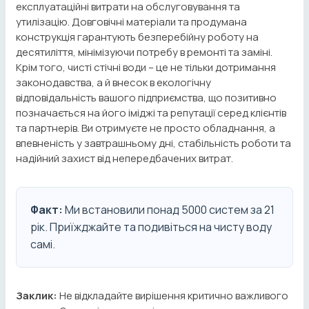
експлуатаційні витрати на обслуговування та
утилізацію. Довговічні матеріали та продумана
конструкція гарантують безперебійну роботу на
десятиліття, мінімізуючи потребу в ремонті та заміні.
Крім того, чисті стічні води – це не тільки дотримання
законодавства, а й внесок в екологічну
відповідальність вашого підприємства, що позитивно
позначається на його іміджі та репутації серед клієнтів
та партнерів. Ви отримуєте не просто обладнання, а
впевненість у завтрашньому дні, стабільність роботи та
надійний захист від непередбачених витрат.
Факт:
Ми встановили понад 5000 систем за 21
рік. Приїжджайте та подивіться на чисту воду
самі.
Заклик:
Не відкладайте вирішення критично важливого