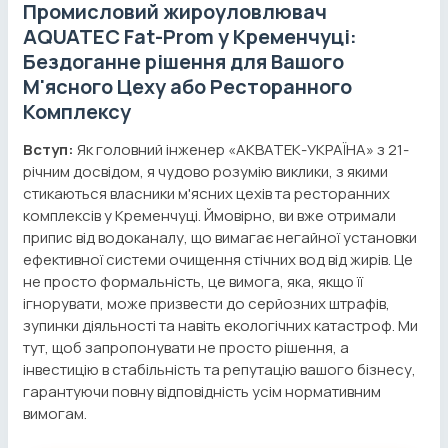
Промисловий жироуловлювач
AQUATEC Fat-Prom у Кременчуці:
Бездоганне рішення для Вашого
М'ясного Цеху або Ресторанного
Комплексу
Вступ:
Як головний інженер «АКВАТЕК-УКРАЇНА» з 21-
річним досвідом, я чудово розумію виклики, з якими
стикаються власники м'ясних цехів та ресторанних
комплексів у Кременчуці. Ймовірно, ви вже отримали
припис від водоканалу, що вимагає негайної установки
ефективної системи очищення стічних вод від жирів. Це
не просто формальність, це вимога, яка, якщо її
ігнорувати, може призвести до серйозних штрафів,
зупинки діяльності та навіть екологічних катастроф. Ми
тут, щоб запропонувати не просто рішення, а
інвестицію в стабільність та репутацію вашого бізнесу,
гарантуючи повну відповідність усім нормативним
вимогам.