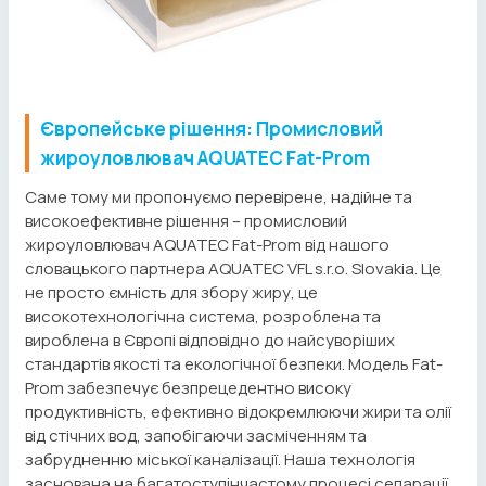
Європейське рішення: Промисловий
жироуловлювач AQUATEC Fat-Prom
Саме тому ми пропонуємо перевірене, надійне та
високоефективне рішення – промисловий
жироуловлювач AQUATEC Fat-Prom від нашого
словацького партнера AQUATEC VFL s.r.o. Slovakia. Це
не просто ємність для збору жиру, це
високотехнологічна система, розроблена та
вироблена в Європі відповідно до найсуворіших
стандартів якості та екологічної безпеки. Модель Fat-
Prom забезпечує безпрецедентно високу
продуктивність, ефективно відокремлюючи жири та олії
від стічних вод, запобігаючи засміченням та
забрудненню міської каналізації. Наша технологія
заснована на багатоступінчастому процесі сепарації,