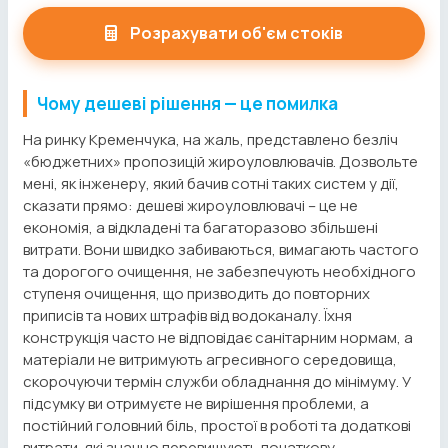
Розрахувати об'єм стоків
Чому дешеві рішення — це помилка
На ринку Кременчука, на жаль, представлено безліч
«бюджетних» пропозицій жироуловлювачів. Дозвольте
мені, як інженеру, який бачив сотні таких систем у дії,
сказати прямо: дешеві жироуловлювачі – це не
економія, а відкладені та багаторазово збільшені
витрати. Вони швидко забиваються, вимагають частого
та дорогого очищення, не забезпечують необхідного
ступеня очищення, що призводить до повторних
приписів та нових штрафів від водоканалу. Їхня
конструкція часто не відповідає санітарним нормам, а
матеріали не витримують агресивного середовища,
скорочуючи термін служби обладнання до мінімуму. У
підсумку ви отримуєте не вирішення проблеми, а
постійний головний біль, простої в роботі та додаткові
витрати, які значно перевищують початкову