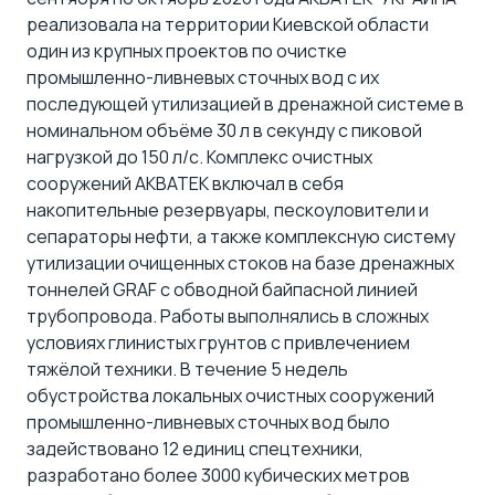
реализовала на территории Киевской области
один из крупных проектов по очистке
промышленно-ливневых сточных вод с их
последующей утилизацией в дренажной системе в
номинальном объёме 30 л в секунду с пиковой
нагрузкой до 150 л/с. Комплекс очистных
сооружений АКВАТЕК включал в себя
накопительные резервуары, пескоуловители и
сепараторы нефти, а также комплексную систему
утилизации очищенных стоков на базе дренажных
тоннелей GRAF с обводной байпасной линией
трубопровода. Работы выполнялись в сложных
условиях глинистых грунтов с привлечением
тяжёлой техники. В течение 5 недель
обустройства локальных очистных сооружений
промышленно-ливневых сточных вод было
задействовано 12 единиц спецтехники,
разработано более 3000 кубических метров