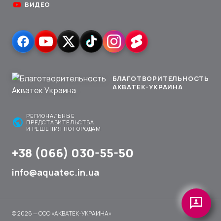
ВИДЕО
БЛАГОТВОРИТЕЛЬНОСТЬ
АКВАТЕК-УКРАИНА
РЕГИОНАЛЬНЫЕ
public
ПРЕДСТАВИТЕЛЬСТВА
И РЕШЕНИЯ ПО ГОРОДАМ
+38 (066) 030-55-50
info@aquatec.in.ua
3p
© 2026 — ООО «АКВАТЕК-УКРАИНА»