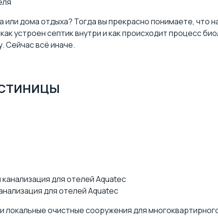
еля
а или дома отдыха? Тогда вы прекрасно понимаете, что
,
как устроен септик внутри
и как происходит
процесс био
. Сейчас всё иначе.
ОСТИНИЦЫ
анализация для отелей Aquatec
ли локальные очистные сооружения для многоквартирного