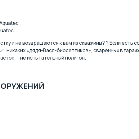
quatec
астку и не возвращаются к вам из скважины? ? Если есть 
 ✅. Никаких
«дядя-Вася-биосептиков
», сваренных в гара
участок — не испытательный полигон.
ООРУЖЕНИЙ