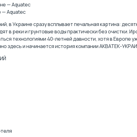
 — Aquatec
ий, в Украине сразу всплывает печальная картина: десят
дят в реки и грунтовые воды практически без очистки. Ир
ься технологиями 40-летней давности, хотя в Европе у
но здесь и начинается история компании АКВАТЕК-УКРАИ
НИЙ