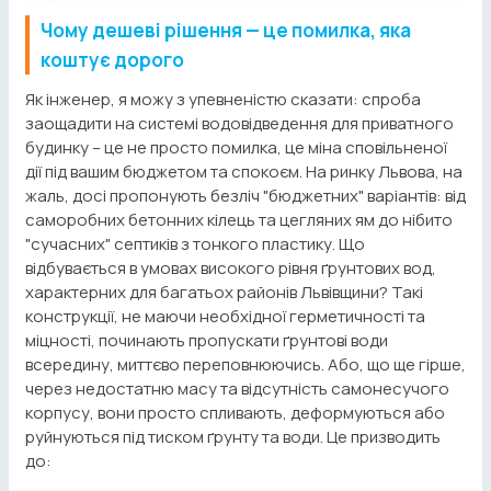
Чому дешеві рішення — це помилка, яка
коштує дорого
Як інженер, я можу з упевненістю сказати: спроба
заощадити на системі водовідведення для приватного
будинку – це не просто помилка, це міна сповільненої
дії під вашим бюджетом та спокоєм. На ринку Львова, на
жаль, досі пропонують безліч "бюджетних" варіантів: від
саморобних бетонних кілець та цегляних ям до нібито
"сучасних" септиків з тонкого пластику. Що
відбувається в умовах високого рівня ґрунтових вод,
характерних для багатьох районів Львівщини? Такі
конструкції, не маючи необхідної герметичності та
міцності, починають пропускати ґрунтові води
всередину, миттєво переповнюючись. Або, що ще гірше,
через недостатню масу та відсутність самонесучого
корпусу, вони просто спливають, деформуються або
руйнуються під тиском ґрунту та води. Це призводить
до: