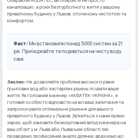
Обираючи AQUATEC, ви обираєте не просто
каналізацію, а роки безтурботного життя у вашому
приватному будинку у Львові, оточеному чистотою та
комфортом.
Факт:
Ми встановили понад 5000 систем за 21
рік. Приїжджайте та подивіться на чисту воду
самі.
Заклик:
Не дозволяйте проблемі високого рівня
ґрунтових вод або застарілих рішень псувати ваше
життя. Як головний інженер «АКВАТЕК-УКРАЇНА», я
готовий особисто відповісти на всі ваші запитання та
запропонувати оптимальне рішення для вашого
приватного будинку у Львові. Зв'яжіться з нами прямо
зараз, щоб замовити безкоштовний виїзд інженера на
ваш об'єкт у м. Львів або Львівській області. Ми
проведемо професійний аналіз ділянки, врахуємо всі