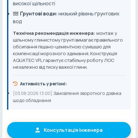
високої щільності
Ґрунтові води:
низький рівень ґрунтових
вод
Технічна рекомендація инженера:
монтаж у
щільному глинистому грунті вимагає правильного
обсипання піщано-цементною сумішшю для
компенсації морозного здимання. Конструкція
AQUATEC VFL гарантує стабільну роботу ЛОС
незалежно від тиску важкої глини.
Активність у регіоні:
[03.08.2026 13:00]
Замовлення зворотного дзвінка
щодо обладнання
Консультація інженера