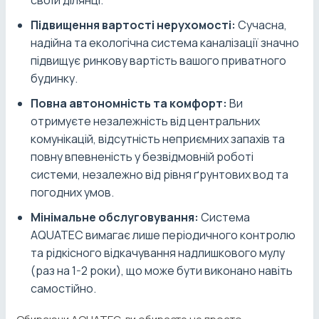
своїй ділянці.
Підвищення вартості нерухомості:
Сучасна,
надійна та екологічна система каналізації значно
підвищує ринкову вартість вашого приватного
будинку.
Повна автономність та комфорт:
Ви
отримуєте незалежність від центральних
комунікацій, відсутність неприємних запахів та
повну впевненість у безвідмовній роботі
системи, незалежно від рівня ґрунтових вод та
погодних умов.
Мінімальне обслуговування:
Система
AQUATEC вимагає лише періодичного контролю
та рідкісного відкачування надлишкового мулу
(раз на 1-2 роки), що може бути виконано навіть
самостійно.