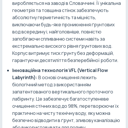
виробляється на заводі в Словаччині. Її унікальна
геометрія та товщина стінок забезпечують
абсолютну герметичність та міцність,
виключаючи будь-яке проникнення ґрунтових
вод всередину і, найголовніше, повністю
запобігаючи спливанню системи навіть за
екстремально високого рівня ґрунтових вод.
Корпус витримує тиск ґрунту без деформацій,
гарантуючи десятиліття безперебійної роботи.
Інноваційна технологія VFL (Vertical Flow
Labyrinth):
В основі очищення лежить
біологічний метод з використанням
запатентованого вертикального проточного
лабіринту. Це забезпечує багатоступеневе
очищення стічних вод до 98%, перетворюючи їх
практично на чисту технічну воду, яку можна
безпечно відводити в ґрунт, зливову каналізацію
або використовувати для поливу.