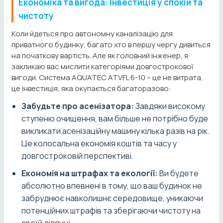
Економіка та вигода: Інвестиція у спокій та
чистоту
Коли йдеться про автономну каналізацію для
приватного будинку, багато хто в першу чергу дивиться
на початкову вартість. Але як головний інженер, я
закликаю вас мислити категоріями довгострокової
вигоди. Система AQUATEC ATVFL 6-10 – це не витрата,
це інвестиція, яка окупається багаторазово:
Забудьте про асенізатора:
Завдяки високому
ступеню очищення, вам більше не потрібно буде
викликати асенізаційну машину кілька разів на рік.
Це колосальна економія коштів та часу у
довгостроковій перспективі.
Економія на штрафах та екології:
Ви будете
абсолютно впевнені в тому, що ваш будинок не
забруднює навколишнє середовище, уникаючи
потенційних штрафів та зберігаючи чистоту на