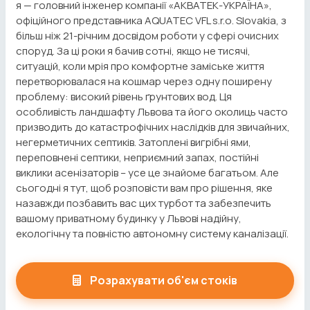
я — головний інженер компанії «АКВАТЕК-УКРАЇНА»,
офіційного представника AQUATEC VFL s.r.o. Slovakia, з
більш ніж 21-річним досвідом роботи у сфері очисних
споруд. За ці роки я бачив сотні, якщо не тисячі,
ситуацій, коли мрія про комфортне заміське життя
перетворювалася на кошмар через одну поширену
проблему: високий рівень ґрунтових вод. Ця
особливість ландшафту Львова та його околиць часто
призводить до катастрофічних наслідків для звичайних,
негерметичних септиків. Затоплені вигрібні ями,
переповнені септики, неприємний запах, постійні
виклики асенізаторів – усе це знайоме багатьом. Але
сьогодні я тут, щоб розповісти вам про рішення, яке
назавжди позбавить вас цих турбот та забезпечить
вашому приватному будинку у Львові надійну,
екологічну та повністю автономну систему каналізації.
Розрахувати об'єм стоків