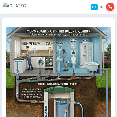
UA
RU