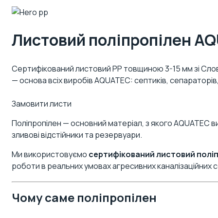
Листовий поліпропілен A
Сертифікований листовий PP товщиною 3-15 мм зі Сло
— основа всіх виробів AQUATEC: септиків, сепараторів,
Замовити листи
Поліпропілен — основний матеріал, з якого AQUATEC виг
зливові відстійники та резервуари.
Ми використовуємо
сертифікований листовий полі
роботи в реальних умовах агресивних каналізаційних
Чому саме поліпропілен