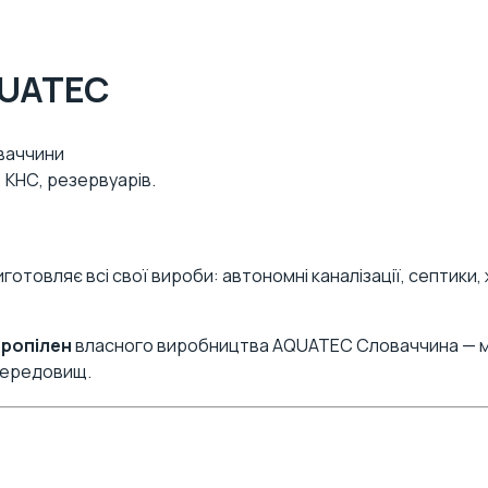
QUATEC
ваччини
 КНС, резервуарів.
отовляє всі свої вироби: автономні каналізації, септики,
пропілен
власного виробництва AQUATEC Словаччина — мат
 середовищ.