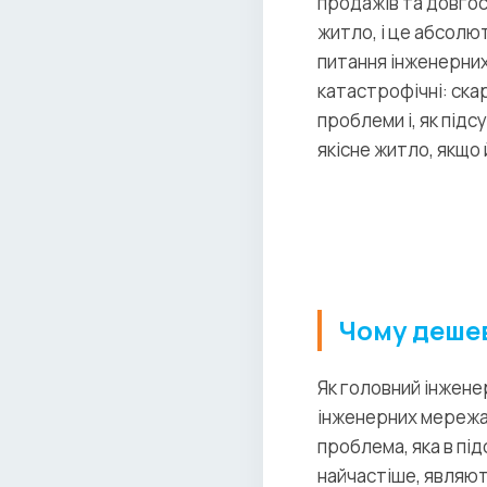
продажів та довгос
житло, і це абсолю
питання інженерних
катастрофічні: скар
проблеми і, як під
якісне житло, якщо
Чому дешев
Як головний інженер
інженерних мережа
проблема, яка в пі
найчастіше, являют