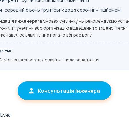
й грунт:
суглинок з включеннями глини
и:
середній рівень ґрунтових вод з сезонним підйомом
ндація инженера:
в умовах суглинку мы рекомендуємо уста
ними тунелями або організацію відведення очищеної техніч
 канаву), оскільки глина погано вбирає вогу.
гіоні:
Замовлення зворотного дзвінка щодо обладнання
Консультація інженера