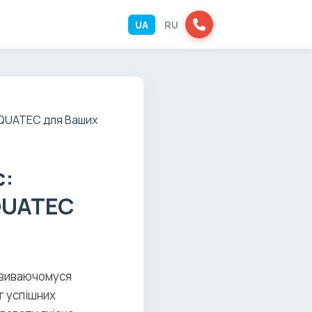
UA
RU
с:
QUATEC
озвиваючомуся
т успішних