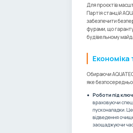
Для проєктів масш
Партія станцій AQU
забезпечити безпер
фурами, що гаранту
будівельному майд
Економіка 
Обираючи AQUATEC 
яке безпосередньо 
Роботи під ключ
враховуючи специф
пусконаладки. Це
відведення очище
заощаджуючи час