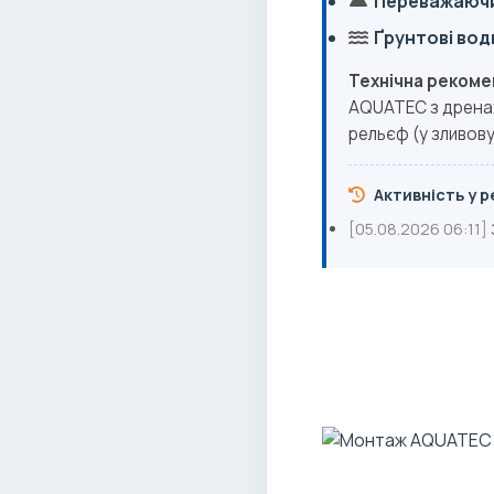
Переважаючи
Ґрунтові вод
Технічна рекоме
AQUATEC з дренаж
рельєф (у зливову
Активність у ре
[05.08.2026 06:11]