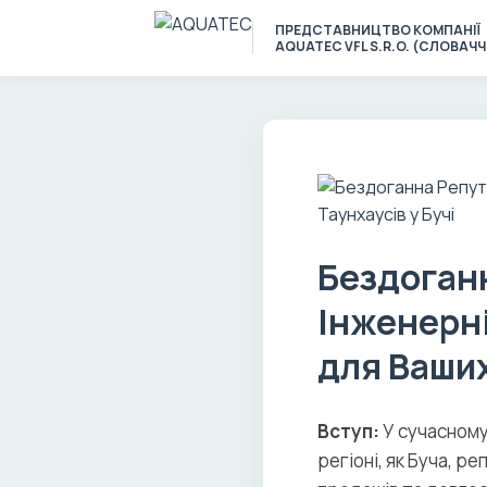
ПРЕДСТАВНИЦТВО КОМПАНІЇ
AQUATEC VFL S.R.O. (СЛОВАЧ
Бездоганн
Інженерн
для Ваших
Вступ:
У сучасному
регіоні, як Буча, 