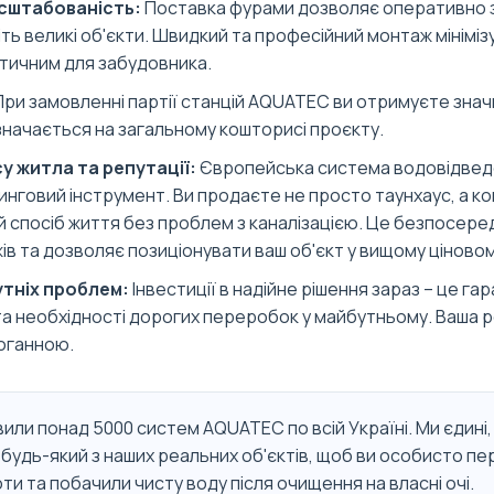
асштабованість:
Поставка фурами дозволяє оперативно 
ь великі об'єкти. Швидкий та професійний монтаж мінімізу
итичним для забудовника.
ри замовленні партії станцій AQUATEC ви отримуєте знач
начається на загальному кошторисі проєкту.
у житла та репутації:
Європейська система водовідвед
нговий інструмент. Ви продаєте не просто таунхаус, а к
й спосіб життя без проблем з каналізацією. Це безпосере
ів та дозволяє позиціонувати ваш об'єкт у вищому ціновом
утніх проблем:
Інвестиції в надійне рішення зараз – це гар
та необхідності дорогих переробок у майбутньому. Ваша 
оганною.
или понад 5000 систем AQUATEC по всій Україні. Ми єдині,
 будь-який з наших реальних об'єктів, щоб ви особисто п
ти та побачили чисту воду після очищення на власні очі.