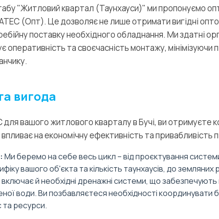
табу "Житловий квартал (Таунхауси)" ми пропонуємо оп
ATEC (Опт). Це дозволяє не лише отримати вигідні оптові
ебійну поставку необхідного обладнання. Ми здатні ор
є оперативність та своєчасність монтажу, мінімізуючи 
анчику.
та вигода
для вашого житлового кварталу в Бучі, ви отримуєте к
впливає на економічну ефективність та привабливість 
:
Ми беремо на себе весь цикл – від проєктування систем
іку вашого об'єкта та кількість таунхаусів, до земляних 
 включає й необхідні дренажні системи, що забезпечують
ної води. Ви позбавляєтеся необхідності координувати бе
 та ресурси.