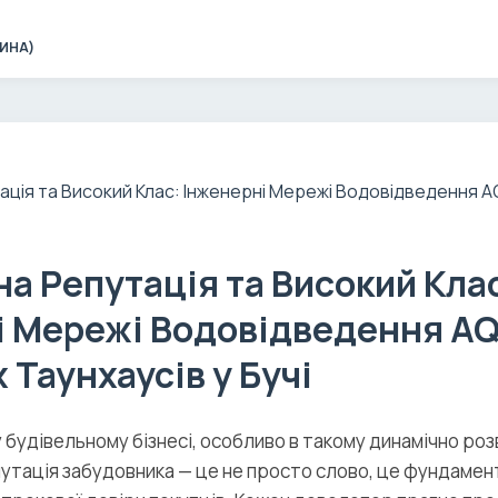
ЧИНА)
а Репутація та Високий Кла
і Мережі Водовідведення A
 Таунхаусів у Бучі
 будівельному бізнесі, особливо в такому динамічно р
репутація забудовника — це не просто слово, це фундамен