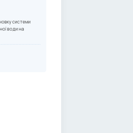
новку системи
ної води на