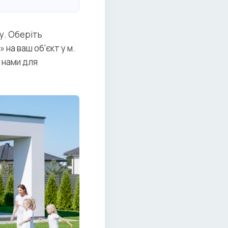
у. Оберіть
на ваш об'єкт у м.
 нами для