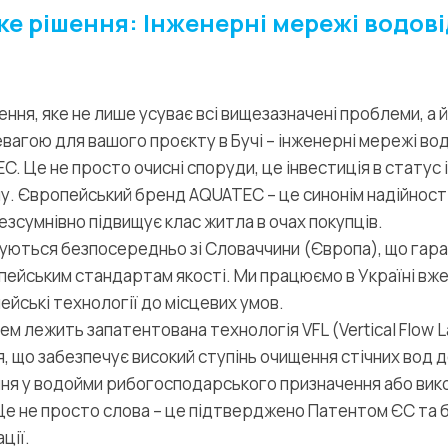
е рішення: Інженерні мережі водов
ння, яке не лише усуває всі вищезазначені проблеми, а 
агою для вашого проєкту в Бучі – інженерні мережі во
C. Це не просто очисні споруди, це інвестиція в статус
. Європейський бренд AQUATEC – це синонім надійності
езсумнівно підвищує клас житла в очах покупців.
туються безпосередньо зі Словаччини (Європа), що гара
ейським стандартам якості. Ми працюємо в Україні вже 
йські технології до місцевих умов.
ем лежить запатентована технологія VFL (Vertical Flow L
, що забезпечує високий ступінь очищення стічних вод до
ня у водойми рибогосподарського призначення або вик
Це не просто слова – це підтверджено Патентом ЄС та 
ції.