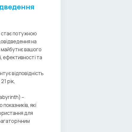
ідведення
й стає потужною
довідведення на
 і майбутнє вашого
, ефективності та
нтує відповідність
21 рік,
abyrinth) –
 показників, які
ористання для
багаторічним