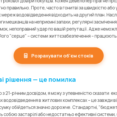
трокової довіри покупців. Кожен девелопер прагне про
тно правильно. Проте, часто в гонитві за швидкістю або
 мереж водовідведення відходить на другий план. Насл
ги мешканців на неприємні запахи, регулярні засмічення,
сумок, непоправний удар по вашій репутації. Адже немо
 його "серце" – системи життєзабезпечення – працюють
Розрахувати об'єм стоків
і рішення — це помилка
 з 21-річним досвідом, я можу з упевненістю сказати: ек
х водовідведення в житлових комплексах – це завжди в
дсумку обійдеться значно дорожче. Стандартні, "бюджет
ь собою застарілі або недостатньо ефективні системи, я