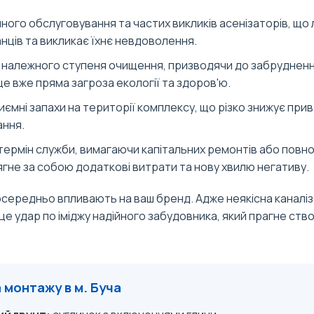
ного обслуговування та частих викликів асенізаторів, що
нців та викликає їхнє невдоволення.
належного ступеня очищення, призводячи до забрудненн
це вже пряма загроза екології та здоров'ю.
ємні запахи на території комплексу, що різко знижує прив
ння.
ермін служби, вимагаючи капітальних ремонтів або повно
тягне за собою додаткові витрати та нову хвилю негативу.
осередньо впливають на ваш бренд. Адже неякісна каналіз
це удар по іміджу надійного забудовника, який прагне ст
 монтажу в м. Буча