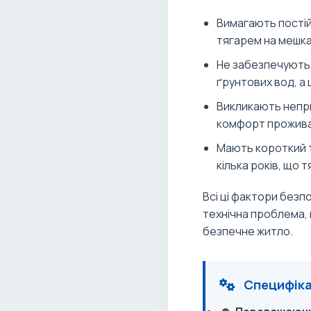
Вимагають постій
тягарем на мешка
Не забезпечують 
ґрунтових вод, а 
Викликають непри
комфорт прожива
Мають короткий т
кілька років, що 
Всі ці фактори безп
технічна проблема, 
безпечне житло.
Специфіка