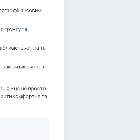
 лягає фінансовим
я ґрунту та
абливість житла та
ї заміни вже через
ація – це не просто
ворити комфортне та