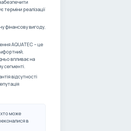
забезпечити
є терміни реалізації
ну фінансову вигоду,
ення AQUATEC – це
омфортний,
дньо впливає на
у сегменті.
антія відсутності
репутація
 хто може
ереконалися в