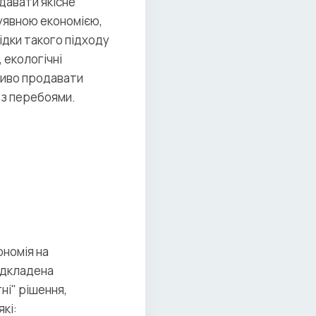
давати якісне
 уявною економією,
ідки такого підходу
 екологічні
жливо продавати
 з перебоями.
ономія на
ідкладена
ні" рішення,
кі: