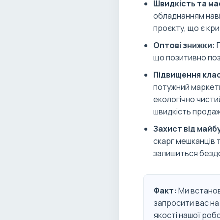
Швидкість та м
обладнанням навіт
проєкту, що є кр
Оптові знижки:
П
що позитивно поз
Підвищення клас
потужний маркети
екологічно чисти
швидкість продаж
Захист від майб
скарг мешканців 
залишиться безд
Факт:
Ми встанов
запросити вас на
якості нашої робо