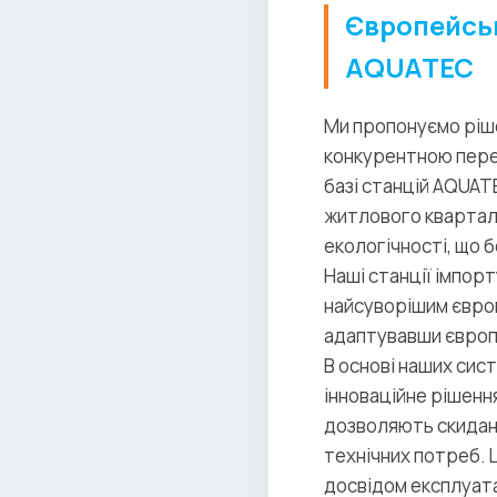
Європейськ
AQUATEC
Ми пропонуємо ріше
конкурентною перев
базі станцій AQUATE
житлового кварталу
екологічності, що б
Наші станції імпор
найсуворішим європ
адаптувавши європе
В основі наших сист
інноваційне рішення
дозволяють скидан
технічних потреб. 
досвідом експлуата