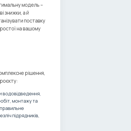
тимальну модель –
 знижки, а й
ганізувати поставку
простої на вашому
омплексне рішення,
проєкту:
и водовідведення,
робіт, монтажу та
 правильне
зліч підрядників,