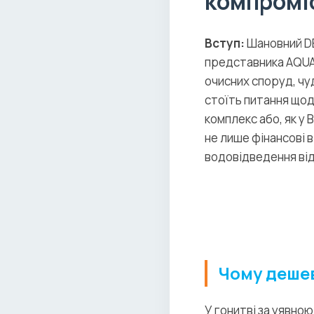
компроміс
Вступ:
Шановний DE
представника AQUATE
очисних споруд, чу
стоїть питання щод
комплекс або, як у
не лише фінансові в
водовідведення від
Чому дешев
У гонитві за уявно