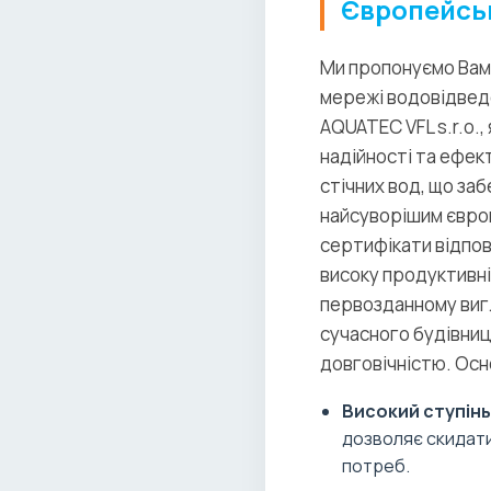
Європейськ
Ми пропонуємо Вам 
мережі водовідведе
AQUATEC VFL s.r.o.,
надійності та ефект
стічних вод, що за
найсуворішим європ
сертифікати відпов
високу продуктивні
первозданному виг
сучасного будівниц
довговічністю. Осн
Високий ступін
дозволяє скидати
потреб.