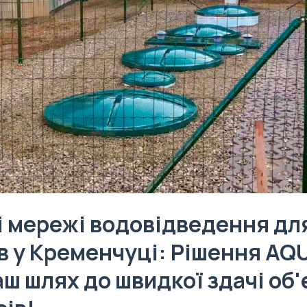
і мережі водовідведення дл
в у Кременчуці: Рішення A
аш шлях до швидкої здачі об'