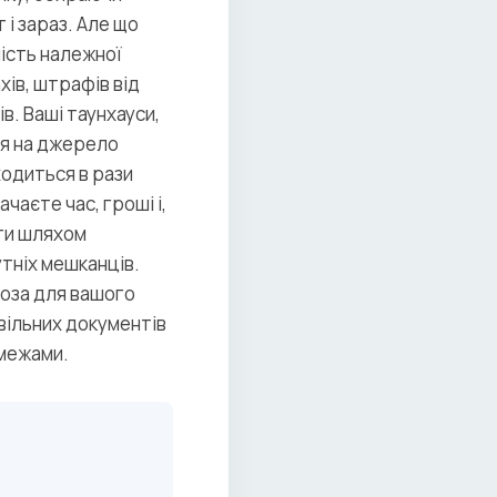
і зараз. Але що
ність належної
ів, штрафів від
в. Ваші таунхауси,
ся на джерело
ходиться в рази
чаєте час, гроші і,
йти шляхом
тніх мешканців.
роза для вашого
вільних документів
 межами.