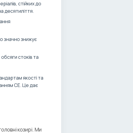
ріалів, стійких до
а десятиліття.
вання
о значно знижує
 обсяги стоків та
андартам якості та
анням CE. Це дає
оловні козирі. Ми