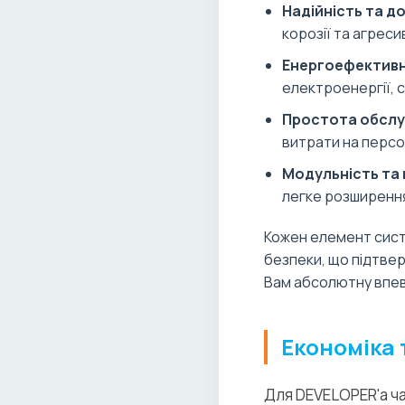
Надійність та до
корозії та агрес
Енергоефективн
електроенергії, 
Простота обслу
витрати на персо
Модульність та
легке розширення
Кожен елемент сист
безпеки, що підтве
Вам абсолютну впевн
Економіка 
Для DEVELOPER'а ча