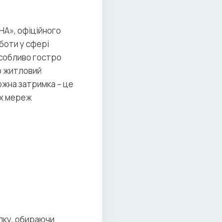
НА», офіційного
оботи у сфері
Особливо гостро
то житловий
ожна затримка – це
их мереж
лку, обираючи