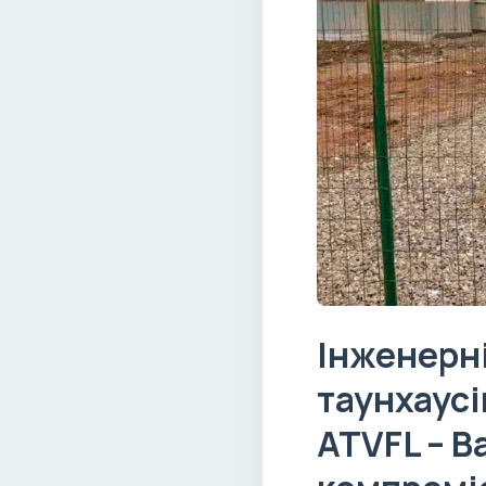
Інженерн
таунхаусі
ATVFL – В