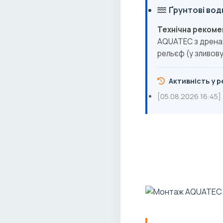
Ґрунтові вод
Технічна рекоме
AQUATEC з дренаж
рельєф (у зливову
Активність у ре
[05.08.2026 16:45]