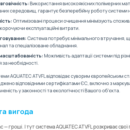
вговічність:
Використання високоякісних полімерних мате
ивних середовищ, гарантує безперебійну роботу системи н
ість:
Оптимізовані процеси очищення мінімізують спожи
скорочуючи експлуатаційні витрати.
говування:
Система потребує мінімального втручання, щ
нал та спеціалізоване обладнання.
 масштабованість:
Можливість адаптації системи під різні
 за необхідності.
еми AQUATEC ATVFL відповідає суворим європейським ст
рджено відповідними сертифікатами ЄС, включно з маркув
еність у законності та екологічності Вашого об'єкта.
та вигода
с — гроші. І тут система AQUATEC ATVFL розкриває свої г