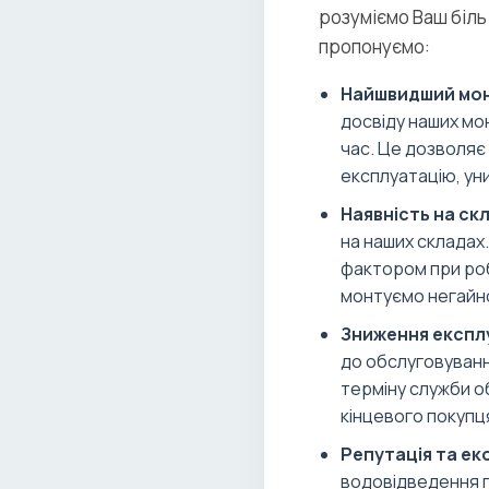
розуміємо Ваш біль
пропонуємо:
Найшвидший мон
досвіду наших мо
час. Це дозволяє
експлуатацію, уни
Наявність на скл
на наших складах
фактором при роб
монтуємо негайн
Зниження експл
до обслуговуван
терміну служби об
кінцевого покупц
Репутація та ек
водовідведення п