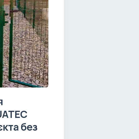
я
QUATEC
єкта без