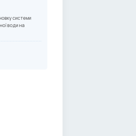
новку системи
ної води на