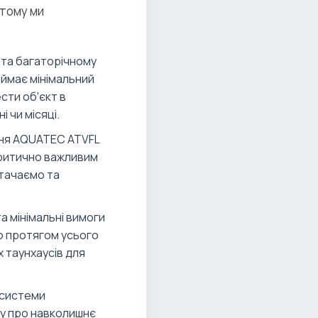
 тому ми
 та багаторічному
ймає мінімальний
сти об'єкт в
 чи місяці.
ння AQUATEC ATVFL
критично важливим
стачаємо та
а мінімальні вимоги
ю протягом усього
 таунхаусів для
 системи
ту про навколишнє