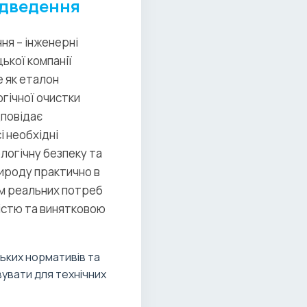
ідведення
ня – інженерні
ької компанії
е як еталон
огічної очистки
дповідає
 необхідні
логічну безпеку та
рироду практично в
м реальних потреб
істю та винятковою
ьких нормативів та
увати для технічних