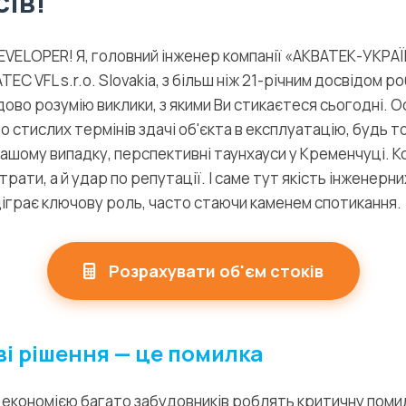
ів!
VELOPER! Я, головний інженер компанії «АКВАТЕК-УКРАЇ
C VFL s.r.o. Slovakia, з більш ніж 21-річним досвідом р
дово розумію виклики, з якими Ви стикаєтеся сьогодні. 
о стислих термінів здачі об'єкта в експлуатацію, будь 
 Вашому випадку, перспективні таунхауси у Кременчуці. К
трати, а й удар по репутації. І саме тут якість інженерн
іграє ключову роль, часто стаючи каменем спотикання.
Розрахувати об'єм стоків
і рішення — це помилка
ю економією багато забудовників роблять критичну поми