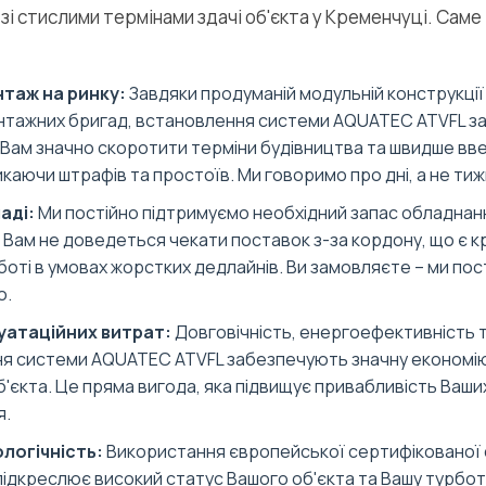
 зі стислими термінами здачі об'єкта у Кременчуці. Саме
таж на ринку:
Завдяки продуманій модульній конструкції
нтажних бригад, встановлення системи AQUATEC ATVFL за
 Вам значно скоротити терміни будівництва та швидше вве
каючи штрафів та простоїв. Ми говоримо про дні, а не тижні
аді:
Ми постійно підтримуємо необхідний запас обладна
. Вам не доведеться чекати поставок з-за кордону, що є 
оті в умовах жорстких дедлайнів. Ви замовляєте – ми по
о.
уатаційних витрат:
Довговічність, енергоефективність т
ня системи AQUATEC ATVFL забезпечують значну економі
'єкта. Це пряма вигода, яка підвищує привабливість Ваших
я.
ологічність:
Використання європейської сертифікованої
ідкреслює високий статус Вашого об'єкта та Вашу турбо