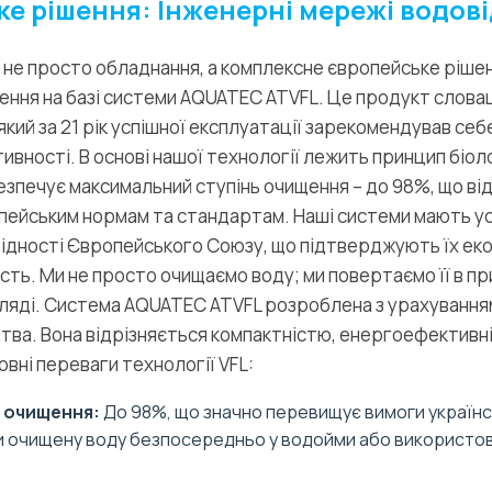
е рішення: Інженерні мережі водов
не просто обладнання, а комплексне європейське рішен
ння на базі системи AQUATEC ATVFL. Це продукт словац
 який за 21 рік успішної експлуатації зарекомендував себ
ивності. В основі нашої технології лежить принцип біол
безпечує максимальний ступінь очищення – до 98%, що ві
ейським нормам та стандартам. Наші системи мають усі
ідності Європейського Союзу, що підтверджують їх еко
сть. Ми не просто очищаємо воду; ми повертаємо її в п
ляді. Система AQUATEC ATVFL розроблена з урахування
тва. Вона відрізняється компактністю, енергоефективн
овні переваги технології VFL:
ь очищення:
До 98%, що значно перевищує вимоги українс
 очищену воду безпосередньо у водойми або використов