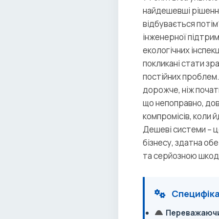
найдешевші рішення
відбувається потім?
інженерної підтрим
екологічних інспекц
покликані стати з
постійних проблем.
дорожче, ніж початк
що непоправно, дов
компромісів, коли
Дешеві системи – це
бізнесу, здатна об
та серйозною шкодо
Специфіка
Переважаючи