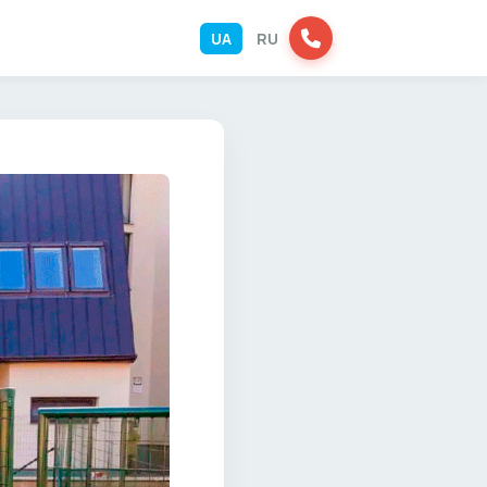
UA
RU