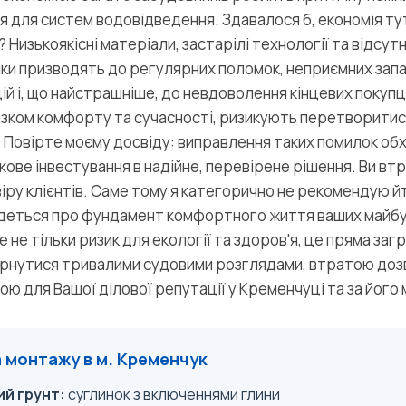
 для систем водовідведення. Здавалося б, економія тут 
 Низькоякісні матеріали, застарілі технології та відсут
ки призводять до регулярних поломок, неприємних запах
ій і, що найстрашніше, до невдоволення кінцевих покупці
разком комфорту та сучасності, ризикують перетворити
 Повірте моєму досвіду: виправлення таких помилок об
ове інвестування в надійне, перевірене рішення. Ви втра
іру клієнтів. Саме тому я категорично не рекомендую 
 йдеться про фундамент комфортного життя ваших майбу
 не тільки ризик для екології та здоров'я, це пряма заг
ернутися тривалими судовими розглядами, втратою доз
ю для Вашої ділової репутації у Кременчуці та за його
 монтажу в м. Кременчук
й грунт:
суглинок з включеннями глини