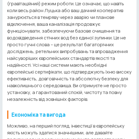
(гравітаційний) режим роботи. Це означає, що навіть
коли весь район Луцька або ваш дачний кооператив
занурюється в темряву через аварію чи планове
відключення, ваша каналізація продовжує
функціонувати, забезпечуючи базове очищення та
водовідведення стічних вод без єдиної зупинки. Це не
просто гучні слова – це результат багаторічних
досліджень, ретельних випробувань та впровадження
найсуворіших європейських стандартів якості та
надійності. Усі наші системи мають необхідні
європейські сертифікати, що підтверджують їхню високу
ефективність, довговічність та абсолютну безпеку для
навколишнього середовища. Ви отримуєте не просто
установку, а гарантований спокій, чистоту та повну
незалежність від зовнішніх факторів.
Економіка та вигода
Можливо, на перший погляд, інвестиції в європейську
якість можуть здатися значнішими, але давайте