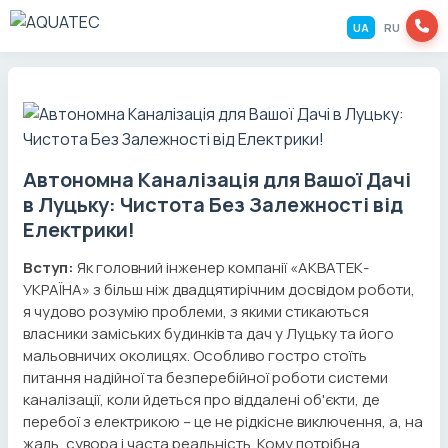
UA
RU
Автономна Каналізація для Вашої Дачі
в Луцьку: Чистота Без Залежності від
Електрики!
Вступ:
Як головний інженер компанії «АКВАТЕК-
УКРАЇНА» з більш ніж двадцятирічним досвідом роботи,
я чудово розумію проблеми, з якими стикаються
власники заміських будинків та дач у Луцьку та його
мальовничих околицях. Особливо гостро стоїть
питання надійної та безперебійної роботи системи
каналізації, коли йдеться про віддалені об'єкти, де
перебої з електрикою – це не рідкісне виключення, а, на
жаль, сувора і часта реальність. Кому потрібна