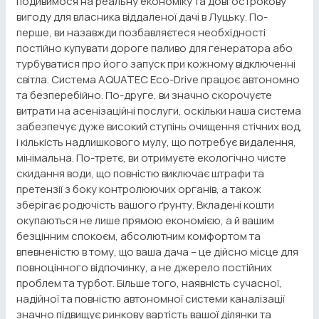
подивимося на реальну економіку та довгострокову
вигоду для власника віддаленої дачі в Луцьку. По-
перше, ви назавжди позбавляєтеся необхідності
постійно купувати дороге паливо для генератора або
турбуватися про його запуск при кожному відключенні
світла. Система AQUATEC Eco-Drive працює автономно
та безперебійно. По-друге, ви значно скорочуєте
витрати на асенізаційні послуги, оскільки наша система
забезпечує дуже високий ступінь очищення стічних вод,
і кількість надлишкового мулу, що потребує видалення,
мінімальна. По-третє, ви отримуєте екологічно чисте
скидання води, що повністю виключає штрафи та
претензії з боку контролюючих органів, а також
зберігає родючість вашого ґрунту. Вкладені кошти
окупаються не лише прямою економією, а й вашим
безцінним спокоєм, абсолютним комфортом та
впевненістю в тому, що ваша дача – це дійсно місце для
повноцінного відпочинку, а не джерело постійних
проблем та турбот. Більше того, наявність сучасної,
надійної та повністю автономної системи каналізації
значно підвищує ринкову вартість вашої ділянки та