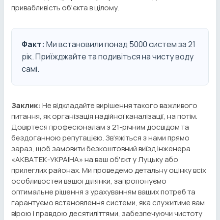
привабливість об'єкта в цілому.
Факт:
Ми встановили понад 5000 систем за 21
рік. Приїжджайте та подивіться на чисту воду
самі.
Заклик:
Не відкладайте вирішення такого важливого
питання, як організація надійної каналізації, на потім.
Довіртеся професіоналам з 21-річним досвідом та
бездоганною репутацією. Зв'яжіться з нами прямо
зараз, щоб замовити безкоштовний виїзд інженера
«АКВАТЕК-УКРАЇНА» на ваш об'єкт у Луцьку або
прилеглих районах. Ми проведемо детальну оцінку всіх
особливостей вашої ділянки, запропонуємо
оптимальне рішення з урахуванням ваших потреб та
гарантуємо встановлення системи, яка служитиме вам
вірою і правдою десятиліттями, забезпечуючи чистоту