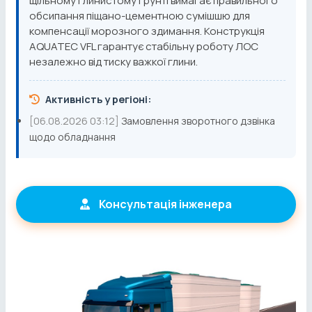
щільному глинистому грунті вимагає правильного
обсипання піщано-цементною сумішшю для
компенсації морозного здимання. Конструкція
AQUATEC VFL гарантує стабільну роботу ЛОС
незалежно від тиску важкої глини.
Активність у регіоні:
[06.08.2026 03:12]
Замовлення зворотного дзвінка
щодо обладнання
Консультація інженера