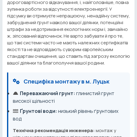
дороговартісного відкачування, і, найголовніше, повна
зупинка роботи за відсутності електроенергії. У
підсумку ви отримуєте непрацюючу, ненадійну систему,
забруднений ґрунт навколо вашої ділянки, потенційні
штрафи за недотримання екологічних норм і, звичайно
ж, зіпсований відпочинок. Не варто забувати й про те,
що такі системи часто не мають належних сертифікатів
якості та не відповідають суворим європейським
стандартам очищення, що ставить під загрозу екологію
вашої ділянки та благополуччя вашої родини.
Специфіка монтажу в м. Луцьк
Переважаючий грунт:
глинистий грунт
високої щільності
Ґрунтові води:
низький рівень ґрунтових
вод
Технічна рекомендація инженера:
монтаж у