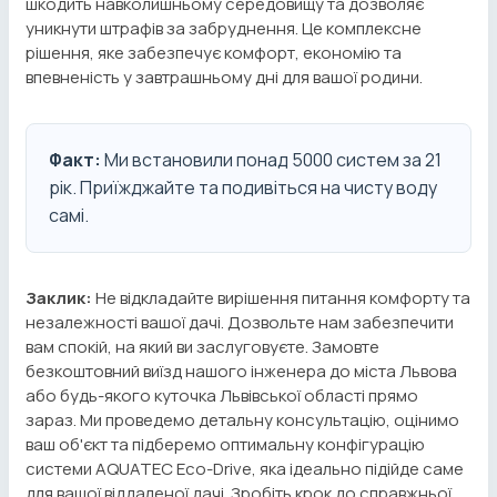
шкодить навколишньому середовищу та дозволяє
уникнути штрафів за забруднення. Це комплексне
рішення, яке забезпечує комфорт, економію та
впевненість у завтрашньому дні для вашої родини.
Факт:
Ми встановили понад 5000 систем за 21
рік. Приїжджайте та подивіться на чисту воду
самі.
Заклик:
Не відкладайте вирішення питання комфорту та
незалежності вашої дачі. Дозвольте нам забезпечити
вам спокій, на який ви заслуговуєте. Замовте
безкоштовний виїзд нашого інженера до міста Львова
або будь-якого куточка Львівської області прямо
зараз. Ми проведемо детальну консультацію, оцінимо
ваш об'єкт та підберемо оптимальну конфігурацію
системи AQUATEC Eco-Drive, яка ідеально підійде саме
для вашої віддаленої дачі. Зробіть крок до справжньої