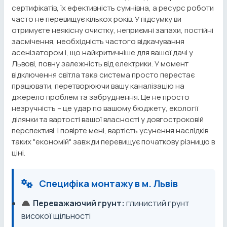
сертифікатів, їх ефективність сумнівна, а ресурс роботи
часто не перевищує кількох років. У підсумку ви
отримуєте неякісну очистку, неприємні запахи, постійні
засмічення, необхідність частого відкачування
асенізатором і, що найкритичніше для вашої дачі у
Львові, повну залежність від електрики. У момент
відключення світла така система просто перестає
працювати, перетворюючи вашу каналізацію на
джерело проблем та забруднення. Це не просто
незручність – це удар по вашому бюджету, екології
ділянки та вартості вашої власності у довгостроковій
перспективі. І повірте мені, вартість усунення наслідків
таких "економій" завжди перевищує початкову різницю в
ціні.
Специфіка монтажу в м. Львів
Переважаючий грунт:
глинистий грунт
високої щільності