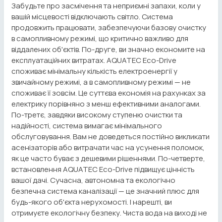
Забудьте про засмічення та неприємні запахи, коли у
вашій місцевості відключають світло. Система
продовжить працювати, забезпечуючи базову очистку
в самопливному режимі, що критично важливо для
віддалених об'єктів. По-друге, ви значно економите на
експлуатаційних витратах. AQUATEC Eco-Drive
споживає мінімальну кількість електроенергії у
звичайному режимі, а в самопливному режимі — не
споживає її зовсім. Це суттєва економія на рахунках за
електрику порівняно з менш ефективними аналогами.
По-третє, завдяки високому ступеню очистки та
надійності, система вимагає мінімального
обслуговування. Вам не доведеться постійно викликати
асенізаторів або витрачати час на усунення поломок,
як це часто буває з дешевими рішеннями. По-четверте,
встановлення AQUATEC Eco-Drive підвищує цінність
вашої дачі. Сучасна, автономна та екологічно
безпечна система каналізації — це значний плюс для
будь-якого об'єкта нерухомості. І нарешті, ви
отримуєте екологічну безпеку. Чиста вода на виході не