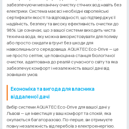
забезпечуючи механічну очистку стічних вод навіть без
електрики. Система має всі необхідні європейські
сертифікати якості та відповідності, що підтверджує її
надійність, безпеку та високу ефективність очистки до
98%. Це означає, що з вашої системи виходить чиста
технічна вода, яку можна використовувати для поливу
або просто скидати в ґрунт без шкоди для
навколишнього середовища. AQUATEC Eco-Drive — це
не просто септик, це повноцінна станція біологічної
очистки, адаптована до реалій сучасного світу та яка
забезпечує комфорт і незалежність вашої дачі від
зовнішніх умов.
Економіка та вигода для власника
віддаленої дачі
Вибір системи AQUATEC Eco-Drive для вашої дачі у
Львові — це інвестиція у ваш комфорт та спокій, яка
окупається багаторазово. По-перше, ви отримуєте
повну незалежність від перебоїв з електроенергією.