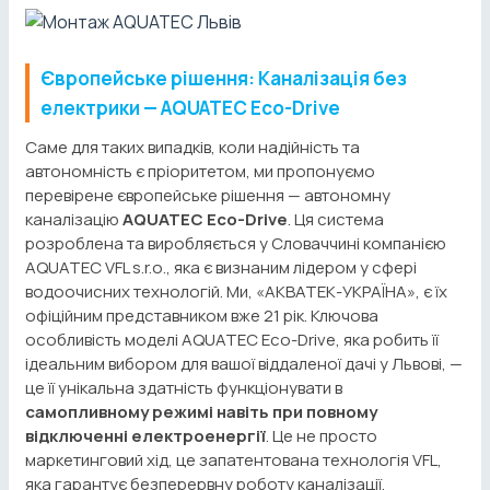
Європейське рішення: Каналізація без
електрики — AQUATEC Eco-Drive
Саме для таких випадків, коли надійність та
автономність є пріоритетом, ми пропонуємо
перевірене європейське рішення — автономну
каналізацію
AQUATEC Eco-Drive
. Ця система
розроблена та виробляється у Словаччині компанією
AQUATEC VFL s.r.o., яка є визнаним лідером у сфері
водоочисних технологій. Ми, «АКВАТЕК-УКРАЇНА», є їх
офіційним представником вже 21 рік. Ключова
особливість моделі AQUATEC Eco-Drive, яка робить її
ідеальним вибором для вашої віддаленої дачі у Львові, —
це її унікальна здатність функціонувати в
самопливному режимі навіть при повному
відключенні електроенергії
. Це не просто
маркетинговий хід, це запатентована технологія VFL,
яка гарантує безперервну роботу каналізації,