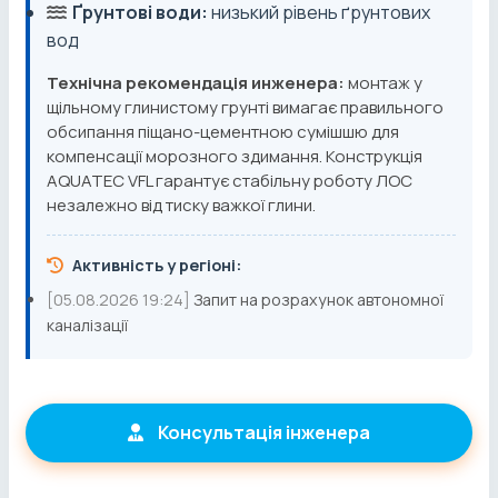
Ґрунтові води:
низький рівень ґрунтових
вод
Технічна рекомендація инженера:
монтаж у
щільному глинистому грунті вимагає правильного
обсипання піщано-цементною сумішшю для
компенсації морозного здимання. Конструкція
AQUATEC VFL гарантує стабільну роботу ЛОС
незалежно від тиску важкої глини.
Активність у регіоні:
[05.08.2026 19:24]
Запит на розрахунок автономної
каналізації
Консультація інженера