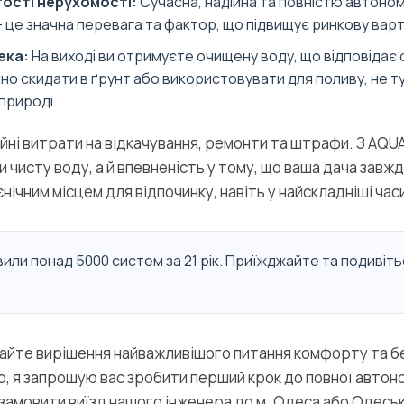
ості нерухомості:
Сучасна, надійна та повністю автоно
 це значна перевага та фактор, що підвищує ринкову варті
ека:
На виході ви отримуєте очищену воду, що відповідає
но скидати в ґрунт або використовувати для поливу, не 
природі.
йні витрати на відкачування, ремонти та штрафи. З AQUA
 чисту воду, а й впевненість у тому, що ваша дача завж
нічним місцем для відпочинку, навіть у найскладніші час
или понад 5000 систем за 21 рік. Приїжджайте та подивіть
айте вирішення найважливішого питання комфорту та бе
, я запрошую вас зробити перший крок до повної автоном
 замовити виїзд нашого інженера до м. Одеса або Одеськ