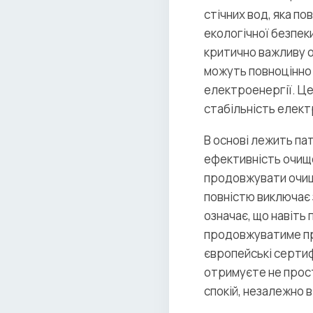
стічних вод, яка п
екологічної безпек
критично важливу о
можуть повноцінно 
електроенергії. Це
стабільність елект
В основі лежить пат
ефективність очище
продовжувати очище
повністю виключає 
означає, що навіть
продовжуватиме пра
європейські сертифі
отримуєте не прост
спокій, незалежно в