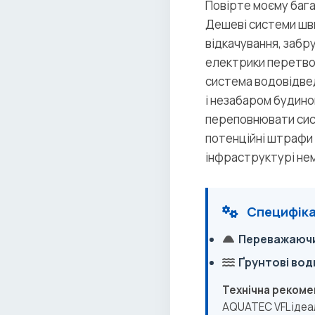
Повірте моєму багат
Дешеві системи шв
відкачування, забру
електрики перетвор
система водовідвед
і незабаром будино
переповнювати сист
потенційні штрафи 
інфраструктурі не
Специфіка
Переважаючи
Ґрунтові вод
Технічна рекоме
AQUATEC VFL ідеал