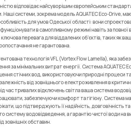
овністю відповідає найсуворішим європейським стандарта
и. Наші системи, зокрема модель AQUATEC Eco-Drive, маю
собливість для умов Одеської області: вони спроектова
функціонувати в самопливному режимі навіть за повної 
 ключова перевага для віддалених об'єктів, таких як ваш
ропостачання не гарантована.
ентована технологія VFL (Vortex Flow Lamella), яка заб
ння за мінімальних витрат енергії. Система AQUATEC Ec
ння стічних вод, використовуючи природні процеси та
залежність від зовнішнього електроживлення в критичн
 під час тривалих відключень світла ваша система водов
цювати, забезпечуючи комфорт та гігієну. Система має
кати, що підтверджують її надійність, довговічність та 
о систему водовідведення, а гарантію чистої води на в
ід зовнішніх обставин.