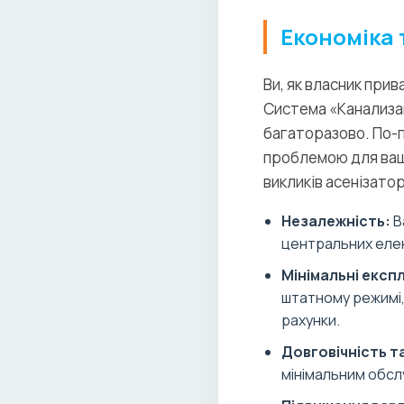
Економіка 
Ви, як власник прив
Система «Канализац
багаторазово. По-п
проблемою для вашо
викликів асенізато
Незалежність:
В
центральних еле
Мінімальні експ
штатному режимі, 
рахунки.
Довговічність та
мінімальним обсл