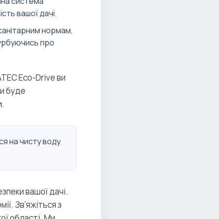
мна система
сть вашої дачі.
 санітарним нормам,
турбуючись про
TEC Eco-Drive ви
ди буде
и.
ся на чисту воду
зпеки вашої дачі.
ії. Зв'яжіться з
ої області. Ми