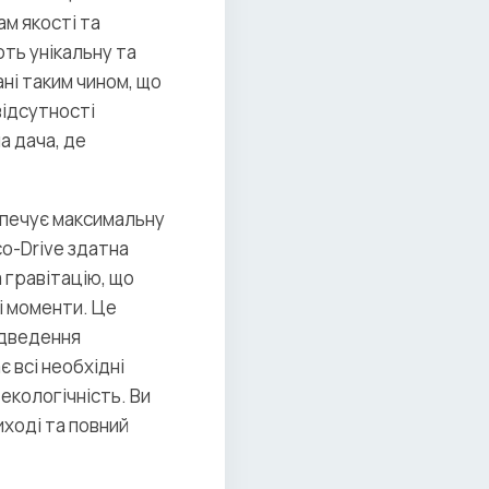
м якості та
ть унікальну та
ні таким чином, що
відсутності
а дача, де
езпечує максимальну
o-Drive здатна
 гравітацію, що
і моменти. Це
ідведення
 всі необхідні
екологічність. Ви
иході та повний