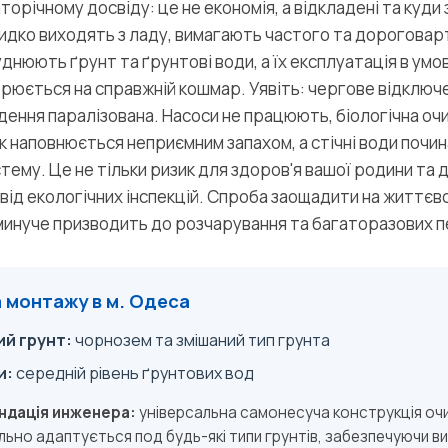
орічному досвіду: це не економія, а відкладені та куди 
идко виходять з ладу, вимагають частого та дороговар
днюють ґрунт та ґрунтові води, а їх експлуатація в умо
юється на справжній кошмар. Уявіть: чергове відключен
ення паралізована. Насоси не працюють, біологічна оч
к наповнюється неприємним запахом, а стічні води почи
ему. Це не тільки ризик для здоров'я вашої родини та до
від екологічних інспекцій. Спроба заощадити на життєв
минуче призводить до розчарування та багаторазових 
 монтажу в м. Одеса
й грунт:
чорнозем та змішаний тип грунта
и:
середній рівень ґрунтових вод
ндація инженера:
універсальна самонесуча конструкція оч
ьно адаптується под будь-які типи грунтів, забезпечуючи ви