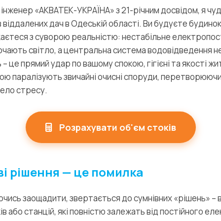
 інженер «АКВАТЕК-УКРАЇНА» з 21-річним досвідом, я чу
 віддалених дач в Одеській області. Ви будуєте будинок
каєтеся з суворою реальністю: нестабільне електропос
ючають світло, а центральна система водовідведення н
– це прямий удар по вашому спокою, гігієні та якості жи
ою паралізують звичайні очисні споруди, перетворюючи
рело стресу.
Розрахувати об'єм стоків
і рішення — це помилка
ючись заощадити, звертається до сумнівних «рішень» – в
ів або станцій, які повністю залежать від постійного е