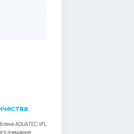
ичества
облене AQUATEC VFL
ного очищення