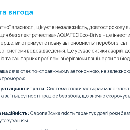
та вигода
атної власності, цінуєте незалежність, довгострокову ви
ия без электричества» AQUATEC Eco-Drive – це інвестиц
ерше, ви отримуєте повну автономність: перебої зі світ
ї системи водовідведення. Це усуває ризики аварій, 
рів та санітарних проблем, зберігаючи ваші нерви та бю
аша дача стає по-справжньому автономною, не залежною 
ктромереж.
луатаційні витрати:
Система споживає вкрай мало електр
а за її відсутності працює без збоїв, що значно скорочує 
 надійність:
Європейська якість гарантує довгі роки без
уговуванням.