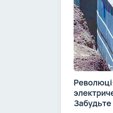
Революція
электриче
Забудьте 