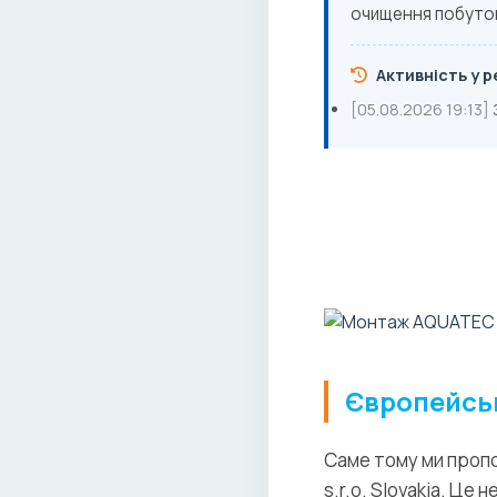
очищення побутов
Активність у ре
[05.08.2026 19:13]
Європейськ
Саме тому ми проп
s.r.o. Slovakia. Ц