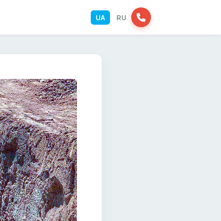
UA
RU