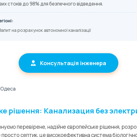
их стоків до 98% для безпечного відведення.
гіоні:
Запит на розрахунок автономної каналізації
Консультація інженера
е рішення: Канализация без электр
онуємо перевірене, надійне європейське рішення, розр
е не просто септик, це високоефективна система біологіч