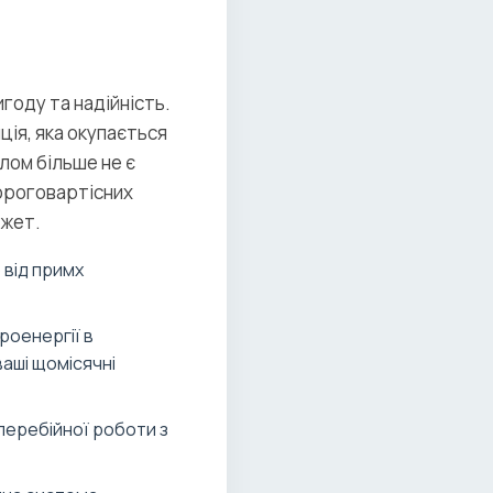
году та надійність.
ія, яка окупається
лом більше не є
дороговартісних
джет.
від примх
оенергії в
ваші щомісячні
перебійної роботи з