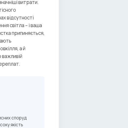
значніші витрати.
тісного
вах відсутності
ня світла – і ваша
истка припиняється,
нають
вкілля, а й
о важливій
переплат.
исних споруд
соку якість