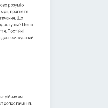
дово розумію
 мрії, прагнете
тачання. Що
едоступна? Це не
ття. Постійні
 довгоочікуваний
игрібних ям,
лектропостачання.