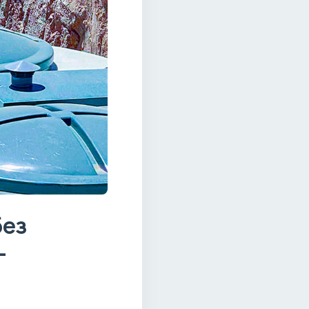
без
–