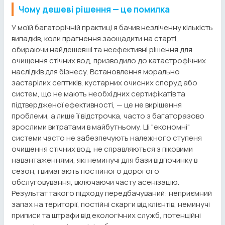
Чому дешеві рішення — це помилка
У моїй багаторічній практиці я бачив незліченну кількість
випадків, коли прагнення заощадити на старті,
обираючи найдешевші та неефективні рішення для
очищення стічних вод, призводило до катастрофічних
наслідків для бізнесу. Встановлення морально
застарілих септиків, кустарних очисних споруд або
систем, що не мають необхідних сертифікатів та
підтвердженої ефективності, — це не вирішення
проблеми, а лише її відстрочка, часто з багаторазово
зрослими витратами в майбутньому. Ці "економні"
системи часто не забезпечують належного ступеня
очищення стічних вод, не справляються з піковими
навантаженнями, які неминучі для бази відпочинку в
сезон, і вимагають постійного дорогого
обслуговування, включаючи часту асенізацію.
Результат такого підходу передбачуваний: неприємний
запах на території, постійні скарги від клієнтів, неминучі
приписи та штрафи від екологічних служб, потенційні