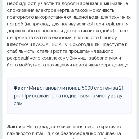
необхідності у частій та дорогій асенізації, мінімальне
споживання електроенергії, а також можливість
повторного використання очищеної води для технічних
потреб (наприклад, для поливу великої території, миття
доріжок або наповнення декоративних водойм) — все
це пряма та суттєва економія для вашого бізнесу.
Інвестуючи в AQUATEC ATVFL сьогодні, ви інвестуєте в
стабільність, сталий ріст та процвітання вашого
рекреаційного комплексу у Винниці, забезпечуючи
його майбутнє та захищаючи навколишнє середовище.
Факт:
Ми встановили понад 5000 систем за 21
рік. Приїжджайте та подивіться на чисту воду
самі.
Заклик:
Не відкладайте вирішення такого критично
важливого питання, яке безпосередньо впливає на