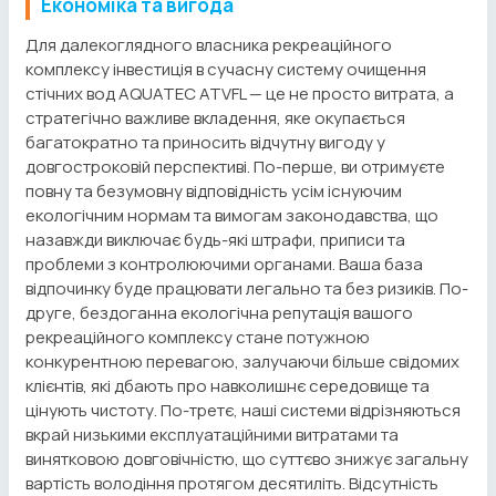
Економіка та вигода
Для далекоглядного власника рекреаційного
комплексу інвестиція в сучасну систему очищення
стічних вод AQUATEC ATVFL — це не просто витрата, а
стратегічно важливе вкладення, яке окупається
багатократно та приносить відчутну вигоду у
довгостроковій перспективі. По-перше, ви отримуєте
повну та безумовну відповідність усім існуючим
екологічним нормам та вимогам законодавства, що
назавжди виключає будь-які штрафи, приписи та
проблеми з контролюючими органами. Ваша база
відпочинку буде працювати легально та без ризиків. По-
друге, бездоганна екологічна репутація вашого
рекреаційного комплексу стане потужною
конкурентною перевагою, залучаючи більше свідомих
клієнтів, які дбають про навколишнє середовище та
цінують чистоту. По-третє, наші системи відрізняються
вкрай низькими експлуатаційними витратами та
винятковою довговічністю, що суттєво знижує загальну
вартість володіння протягом десятиліть. Відсутність