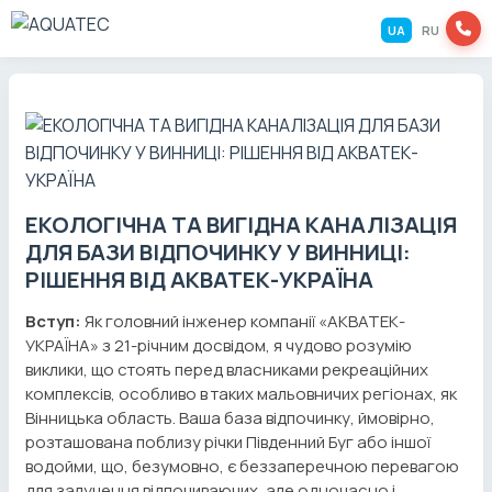
UA
RU
ЕКОЛОГІЧНА ТА ВИГІДНА КАНАЛІЗАЦІЯ
ДЛЯ БАЗИ ВІДПОЧИНКУ У ВИННИЦІ:
РІШЕННЯ ВІД АКВАТЕК-УКРАЇНА
Вступ:
Як головний інженер компанії «АКВАТЕК-
УКРАЇНА» з 21-річним досвідом, я чудово розумію
виклики, що стоять перед власниками рекреаційних
комплексів, особливо в таких мальовничих регіонах, як
Вінницька область. Ваша база відпочинку, ймовірно,
розташована поблизу річки Південний Буг або іншої
водойми, що, безумовно, є беззаперечною перевагою
для залучення відпочиваючих, але одночасно і