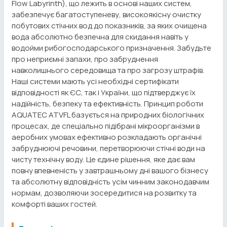
Flow Labyrinth), що лежить в основі наших систем,
забезпечує багатоступеневу, високоякісну очистку
побутових стічних вод до показників, за яких очищена
вода абсолютно безпечна для скидання навіть у
водойми рибогосподарського призначення. Забудьте
про неприємні запахи, про забруднення
навколишнього середовища та про загрозу штрафів.
Наші системи мають усі необхідні сертифікати
відповідності як ЄС, так і України, що підтверджує їх
надійність, безпеку та ефективність. Принцип роботи
AQUATEC ATVFL базується на природних біологічних
процесах, де спеціально підібрані мікроорганізми в
аеробних умовах ефективно розкладають органічні
забруднюючі речовини, перетворюючи стічні води на
чисту технічну воду. Це єдине рішення, яке дає вам
повну впевненість у завтрашньому дні вашого бізнесу
та абсолютну відповідність усім чинним законодавчим
нормам, дозволяючи зосередитися на розвитку та
комфорті ваших гостей.