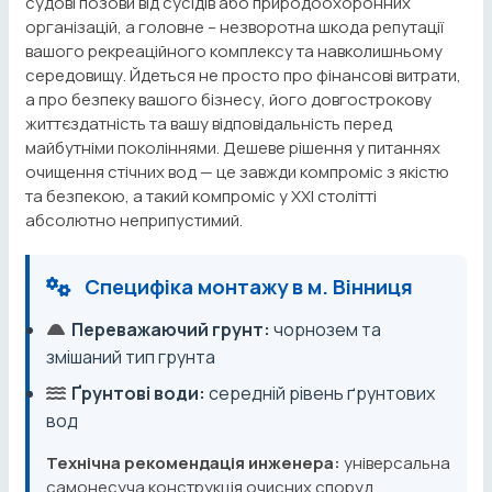
судові позови від сусідів або природоохоронних
організацій, а головне – незворотна шкода репутації
вашого рекреаційного комплексу та навколишньому
середовищу. Йдеться не просто про фінансові витрати,
а про безпеку вашого бізнесу, його довгострокову
життєздатність та вашу відповідальність перед
майбутніми поколіннями. Дешеве рішення у питаннях
очищення стічних вод — це завжди компроміс з якістю
та безпекою, а такий компроміс у XXI столітті
абсолютно неприпустимий.
Специфіка монтажу в м. Вінниця
Переважаючий грунт:
чорнозем та
змішаний тип грунта
Ґрунтові води:
середній рівень ґрунтових
вод
Технічна рекомендація инженера:
універсальна
самонесуча конструкція очисних споруд