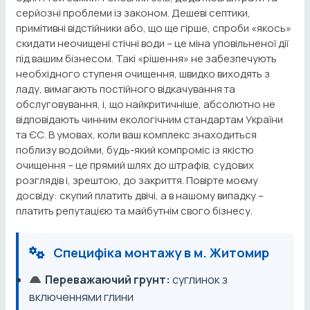
серйозні проблеми із законом. Дешеві септики,
примітивні відстійники або, що ще гірше, спроби «якось»
скидати неочищені стічні води – це міна уповільненої дії
під вашим бізнесом. Такі «рішення» не забезпечують
необхідного ступеня очищення, швидко виходять з
ладу, вимагають постійного відкачування та
обслуговування, і, що найкритичніше, абсолютно не
відповідають чинним екологічним стандартам України
та ЄС. В умовах, коли ваш комплекс знаходиться
поблизу водойми, будь-який компроміс із якістю
очищення – це прямий шлях до штрафів, судових
розглядів і, зрештою, до закриття. Повірте моєму
досвіду: скупий платить двічі, а в нашому випадку –
платить репутацією та майбутнім свого бізнесу.
Специфіка монтажу в м. Житомир
Переважаючий грунт:
суглинок з
включеннями глини