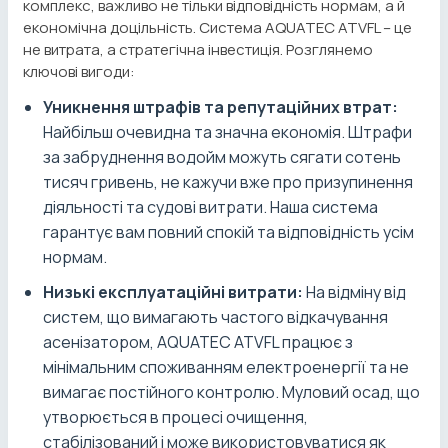
комплекс, важливо не тільки відповідність нормам, а й
економічна доцільність. Система AQUATEC ATVFL – це
не витрата, а стратегічна інвестиція. Розглянемо
ключові вигоди:
Уникнення штрафів та репутаційних втрат:
Найбільш очевидна та значна економія. Штрафи
за забруднення водойм можуть сягати сотень
тисяч гривень, не кажучи вже про призупинення
діяльності та судові витрати. Наша система
гарантує вам повний спокій та відповідність усім
нормам.
Низькі експлуатаційні витрати:
На відміну від
систем, що вимагають частого відкачування
асенізатором, AQUATEC ATVFL працює з
мінімальним споживанням електроенергії та не
вимагає постійного контролю. Муловий осад, що
утворюється в процесі очищення,
стабілізований і може використовуватися як