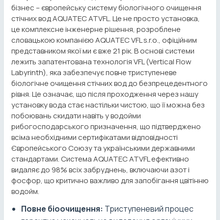
бізнес – європейську систему біологічного очищення
стічних вод AQUATEC ATVFL. Це не просто установка,
це комплексне інженерне рішення, розроблене
словацькою компанією AQUATEC VFL s.r.o., офіційним
представником якої ми є вже 21 рік. В основі системи
лежить запатентована технологія VFL (Vertical Flow
Labyrinth), яка забезпечує повне триступеневе
біологічне очищення стічних вод до безпрецедентного
рівня. Це означає, що після проходження через нашу
установку вода стає настільки чистою, що її можна без
побоювань скидати навіть у водойми
рибогосподарського призначення, що підтверджено
всіма необхідними сертифікатами відповідності
Європейського Союзу та українськими державними
стандартами. Система AQUATEC ATVFL ефективно
видаляє до 98% всіх забруднень, включаючи азот і
фосфор, що критично важливо для запобігання цвітінню
водойм.
Повне біоочищення:
Триступеневий процес