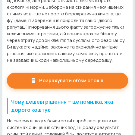
відпочинку, але реальність часто диктує жорсткі
екологічні норми. Заборона на скидання неочищених
стічних вод – це не просто бюрократична вимога, це
фундамент збереження природи та вашої ділової
репутації. Ігнорування цього факту загрожує не тільки
величезними штрафами, а й повним крахом бізнесу
через втрату довіри клієнтів та суспільного резонансу.
Ви шукаєте надійне, законне та економічно вигідне
рішення, яке дозволить вашому комплексу процвітати,
не завдаючи шкоди навколишньому середовищу.
Розрахувати об'єм стоків
Чому дешеві рішення — це помилка, яка
дорого коштує
На своєму шляху я бачив сотні спроб заощадити на
системах очищення стічних вод. І щоразу результат
один і той самий: головний біль, додаткові витрати та