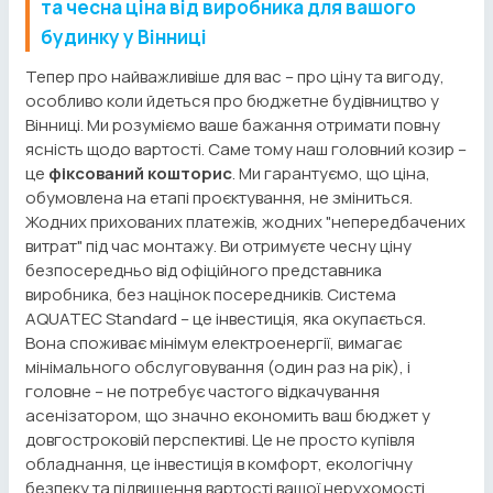
та чесна ціна від виробника для вашого
будинку у Вінниці
Тепер про найважливіше для вас – про ціну та вигоду,
особливо коли йдеться про бюджетне будівництво у
Вінниці. Ми розуміємо ваше бажання отримати повну
ясність щодо вартості. Саме тому наш головний козир –
це
фіксований кошторис
. Ми гарантуємо, що ціна,
обумовлена на етапі проєктування, не зміниться.
Жодних прихованих платежів, жодних "непередбачених
витрат" під час монтажу. Ви отримуєте чесну ціну
безпосередньо від офіційного представника
виробника, без націнок посередників. Система
AQUATEC Standard – це інвестиція, яка окупається.
Вона споживає мінімум електроенергії, вимагає
мінімального обслуговування (один раз на рік), і
головне – не потребує частого відкачування
асенізатором, що значно економить ваш бюджет у
довгостроковій перспективі. Це не просто купівля
обладнання, це інвестиція в комфорт, екологічну
безпеку та підвищення вартості вашої нерухомості.