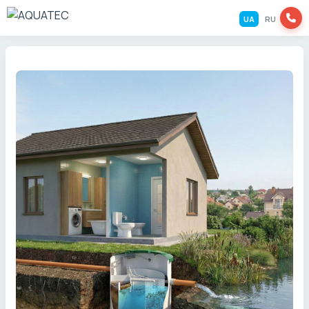
UA
RU