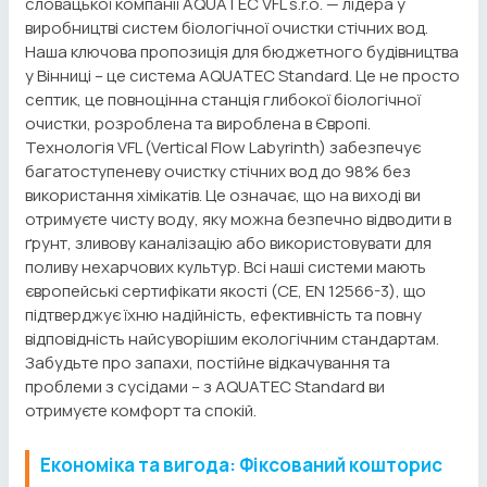
словацької компанії AQUATEC VFL s.r.o. — лідера у
виробництві систем біологічної очистки стічних вод.
Наша ключова пропозиція для бюджетного будівництва
у Вінниці – це система AQUATEC Standard. Це не просто
септик, це повноцінна станція глибокої біологічної
очистки, розроблена та вироблена в Європі.
Технологія VFL (Vertical Flow Labyrinth) забезпечує
багатоступеневу очистку стічних вод до 98% без
використання хімікатів. Це означає, що на виході ви
отримуєте чисту воду, яку можна безпечно відводити в
ґрунт, зливову каналізацію або використовувати для
поливу нехарчових культур. Всі наші системи мають
європейські сертифікати якості (CE, EN 12566-3), що
підтверджує їхню надійність, ефективність та повну
відповідність найсуворішим екологічним стандартам.
Забудьте про запахи, постійне відкачування та
проблеми з сусідами – з AQUATEC Standard ви
отримуєте комфорт та спокій.
Економіка та вигода: Фіксований кошторис