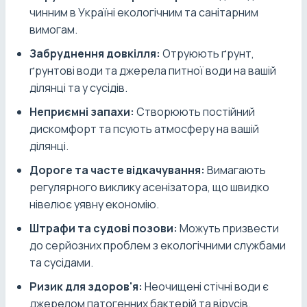
чинним в Україні екологічним та санітарним
вимогам.
Забруднення довкілля:
Отруюють ґрунт,
ґрунтові води та джерела питної води на вашій
ділянці та у сусідів.
Неприємні запахи:
Створюють постійний
дискомфорт та псують атмосферу на вашій
ділянці.
Дороге та часте відкачування:
Вимагають
регулярного виклику асенізатора, що швидко
нівелює уявну економію.
Штрафи та судові позови:
Можуть призвести
до серйозних проблем з екологічними службами
та сусідами.
Ризик для здоров'я:
Неочищені стічні води є
джерелом патогенних бактерій та вірусів.