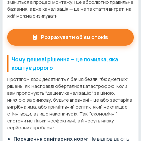
зміниться в процесі монтажу. І це абсолютно правильне
бажання, адже каналізація — це не та стаття витрат, на
якій можна ризикувати.
Розрахувати об'єм стоків
Чому дешеві рішення — це помилка, яка
коштує дорого
Протягом двох десятиліть я бачив безліч "бюджетних"
рішень, які насправді оберталися катастрофою. Коли
вам пропонують "дешеву каналізацію" за ціною,
нижчою за ринкову, будьте впевнені – це або застаріла
вигрібна яма, або примітивний септик, який не очищає
стічні води, а лише накопичує їх. Такі "економічні"
системи не тільки неефективні, а й несуть низку
серйозних проблем:
Порушення санітарних норм:
Не відповідають