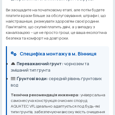
Ви заощадите на початковому етапі, але потім будете
платити в рази більше за обслуговування, штрафи і, що
найстрашніше, ризикувати здоров'ям своєї родини.
Пам'ятайте, що скупий платить двічі, а у випадку з
каналізацією – це не просто гроші, це ваша екологічна
безпека та комфорт на довгі роки.
Специфіка монтажу в м. Вінниця
Переважаючий грунт:
чорнозем та
змішаний тип грунта
Ґрунтові води:
середній рівень ґрунтових
вод
Технічна рекомендація инженера:
універсальна
самонесуча конструкція очисних споруд
AQUATEC VFL ідеально адаптується под будь-які
типи грунтів, забезпечуючи високу якість очищення