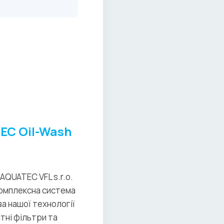
EC Oil-Wash
AQUATEC VFL s.r.o.
комплексна система
а нашої технології
тні фільтри та