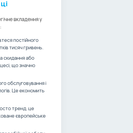
иці
гічне вкладення у
:
втеся постійного
ків тисяч гривень.
за скидання або
цесі, що значно
го обслуговування і
алогів. Це економить
росто тренд, це
іковане європейське