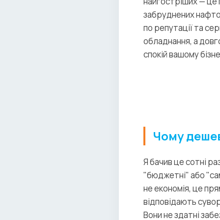
найгостріших — це 
забруднених нафтоп
по репутації та сер
обладнання, а довг
спокій вашому бізне
Чому дешев
Я бачив це сотні ра
"бюджетні" або "са
не економія, це пр
відповідають сувор
Вони не здатні заб