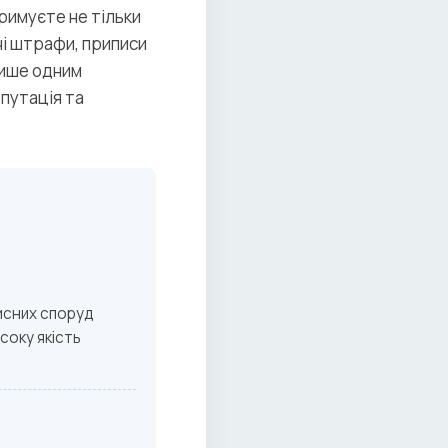
римуєте не тільки
чі штрафи, приписи
лише одним
путація та
исних споруд
соку якість