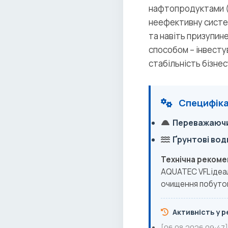
нафтопродуктами (0
неефективну систем
та навіть призупин
способом – інвесту
стабільність бізне
Специфіка 
Переважаючи
Ґрунтові вод
Технічна рекоме
AQUATEC VFL ідеал
очищення побутов
Активність у ре
[06.08.2026 09:47]