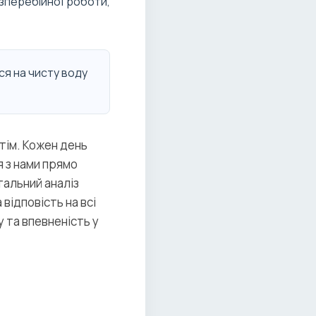
зперебійної роботи,
ся на чисту воду
тім. Кожен день
я з нами прямо
тальний аналіз
відповість на всі
у та впевненість у