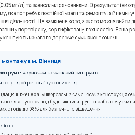
.05 мг/л) та завислими речовинами. В результаті ви от
у, яка потребує постійної уваги та ремонту, а й немину
ення діяльності. Це замкнене коло, з якого можна вийти 
вавши у перевірену, сертифіковану технологію. Ваша ре
су коштують набагато дорожче сумнівної економії.
монтажу в м. Вінниця
й грунт:
чорнозем та змішаний тип грунта
и:
середній рівень ґрунтових вод
ндація инженера:
універсальна самонесуча конструкція оч
ьно адаптується под будь-які типи грунтів, забезпечуючи ви
их стоків до 98% для безпечного відведення.
гіоні:
Запит на розрахунок автономної каналізації