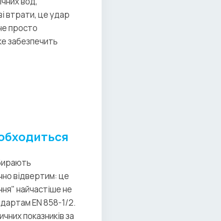
ічних вод,
і втрати, це удар
 не просто
ке забезпечить
 обходиться
обирають
чно відвертим: це
ння" найчастіше не
дартам EN 858-1/2.
ичних показників за