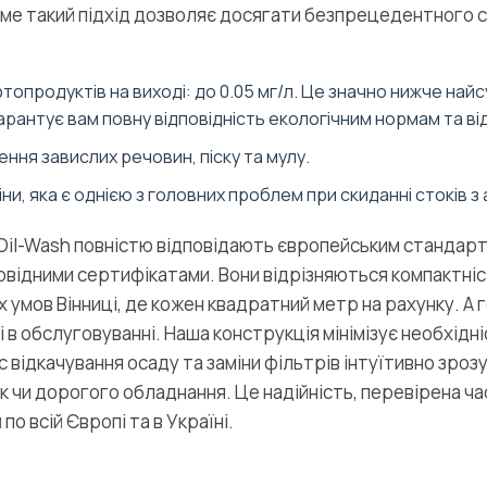
аме такий підхід дозволяє досягати безпрецедентного 
топродуктів на виході: до 0.05 мг/л. Це значно нижче най
арантує вам повну відповідність екологічним нормам та ві
ння завислих речовин, піску та мулу.
ни, яка є однією з головних проблем при скиданні стоків з
il-Wash повністю відповідають європейським стандарта
відними сертифікатами. Вони відрізняються компактніс
х умов Вінниці, де кожен квадратний метр на рахунку. А 
 в обслуговуванні. Наша конструкція мінімізує необхідн
 відкачування осаду та заміни фільтрів інтуїтивно зрозу
к чи дорогого обладнання. Це надійність, перевірена ч
по всій Європі та в Україні.