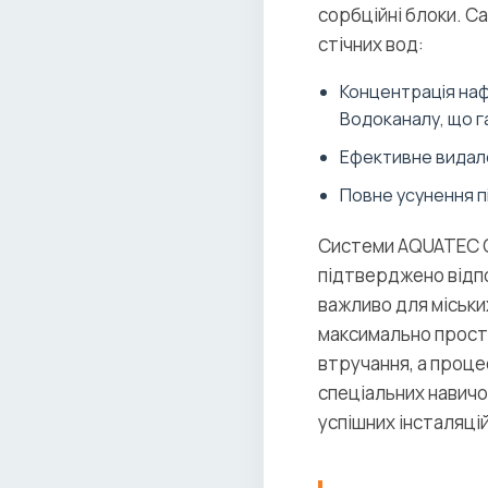
сорбційні блоки. С
стічних вод:
Концентрація наф
Водоканалу, що г
Ефективне видале
Повне усунення пі
Системи AQUATEC O
підтверджено відпо
важливо для міськи
максимально прості
втручання, а процес
спеціальних навичо
успішних інсталяцій 