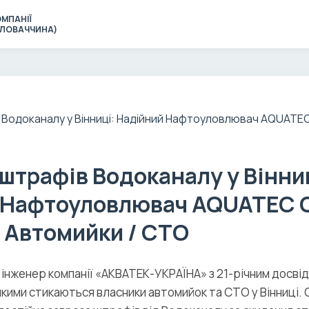
МПАНІЇ
(СЛОВАЧЧИНА)
штрафів Водоканалу у Вінни
 Нафтоуловлювач AQUATEC O
 Автомийки / СТО
 інженер компанії «АКВАТЕК-УКРАЇНА» з 21-річним досвід
якими стикаються власники автомийок та СТО у Вінниці. 