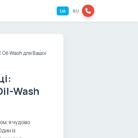
UA
RU
ці:
il-Wash
ом, я чудово
Один із