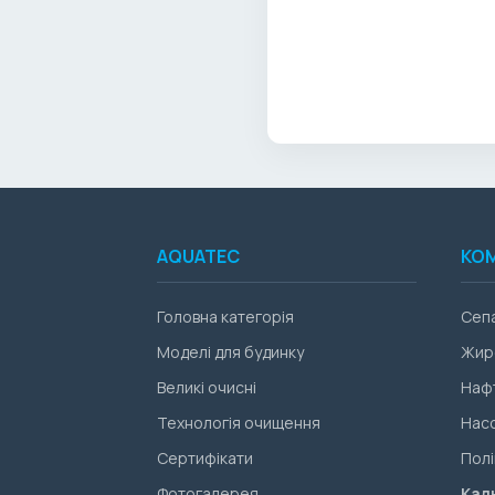
AQUATEC
КО
Головна категорія
Сеп
Моделі для будинку
Жир
Великі очисні
Наф
Технологія очищення
Насо
Сертифікати
Полі
Фотогалерея
Кал