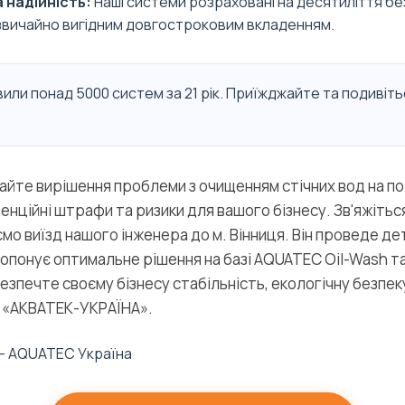
 надійність:
Наші системи розраховані на десятиліття бе
звичайно вигідним довгостроковим вкладенням.
или понад 5000 систем за 21 рік. Приїжджайте та подивіть
айте вирішення проблеми з очищенням стічних вод на по
енційні штрафи та ризики для вашого бізнесу. Зв'яжітьс
уємо виїзд нашого інженера до м. Вінниця. Він проведе де
опонує оптимальне рішення на базі AQUATEC Oil-Wash та 
езпечте своєму бізнесу стабільність, екологічну безпек
з «АКВАТЕК-УКРАЇНА».