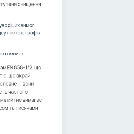
ступеня очищення
суворіших вимог
дсутність штрафів.
 автомийок.
м EN 858-1/2, що
тю, що вкрай
головне — вони
ість частого
мілий і не вимагає
асом та тисячами