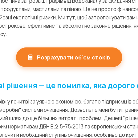
постійна загроза штрафів від Водоканалу за скидання ст
родуктами, мастилами та піною. Це не просто фінансов
йозні екологічні ризики. Ми тут, щоб запропонувати вам
острокове, ефективне та абсолютно законне рішення, я
су.
Розрахувати об'єм стоків
і рішення — це помилка, яка дорого
зів: у гонитві за уявною економією, багато підприємців 
моробні" системи очищення. Дозвольте мені бути грани
ямий шлях до ще більших витрат і проблем. Дешеві "ріше
им нормативам ДБН В.2.5-75:2013 та європейським стан
езпечити необхідний ступінь очищення, особливо до крит