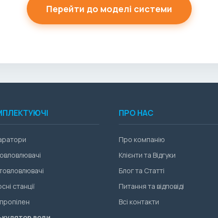
Перейти до моделі системи
МПЛЕКТУЮЧІ
ПРО НАС
аратори
Про компанію
овловлювачі
Клієнти та Відгуки
товловлювачі
Блог та Статті
сні станції
Питання та відповіді
пропілен
Всі контакти
ькулятор води