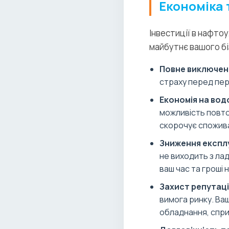
Економіка 
Інвестиції в нафто
майбутнє вашого бі
Повне виключен
страху перед пер
Економія на вод
можливість повто
скорочує спожива
Зниження експл
не виходить з лад
ваш час та гроші 
Захист репутаці
вимога ринку. Ва
обладнання, спри