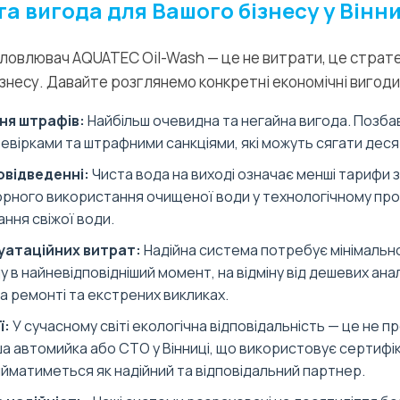
та вигода для Вашого бізнесу у Вінн
уловлювач AQUATEC Oil-Wash — це не витрати, це страте
знесу. Давайте розглянемо конкретні економічні вигоди
ня штрафів:
Найбільш очевидна та негайна вигода. Позба
евірками та штрафними санкціями, які можуть сягати десят
овідведенні:
Чиста вода на виході означає менші тарифи 
рного використання очищеної води у технологічному про
ння свіжої води.
уатаційних витрат:
Надійна система потребує мінімально
у в найневідповідніший момент, на відміну від дешевих ан
на ремонті та екстрених викликах.
ї:
У сучасному світі екологічна відповідальність — це не п
ша автомийка або СТО у Вінниці, що використовує сертиф
йматиметься як надійний та відповідальний партнер.