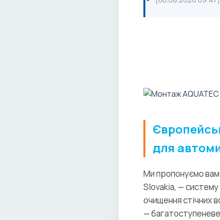
Європейсь
для автоми
Ми пропонуємо вам 
Slovakia, — систем
очищення стічних в
— багатоступеневе 