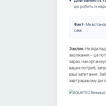
Довговічність та
що робить їх над
Факт:
Ми встанов
самі.
Заклик:
Не відклад
зволікання — це пот
зараз, і ми організ
ваших потреб, запр
ваші запитання. Заб
завтрашньому дні 