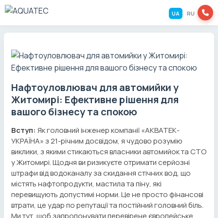
UA
RU
Нафтоуловлювач для автомийки у
Житомирі: Ефективне рішення для
вашого бізнесу та спокою
Вступ:
Як головний інженер компанії «АКВАТЕК-
УКРАЇНА» з 21-річним досвідом, я чудово розумію
виклики, з якими стикаються власники автомийок та СТО
у Житомирі. Щодня ви ризикуєте отримати серйозні
штрафи від водоканалу за скидання стічних вод, що
містять нафтопродукти, мастила та піну, які
перевищують допустимі норми. Це не просто фінансові
втрати, це удар по репутації та постійний головний біль.
Ми тут, щоб запропонувати перевірене європейське