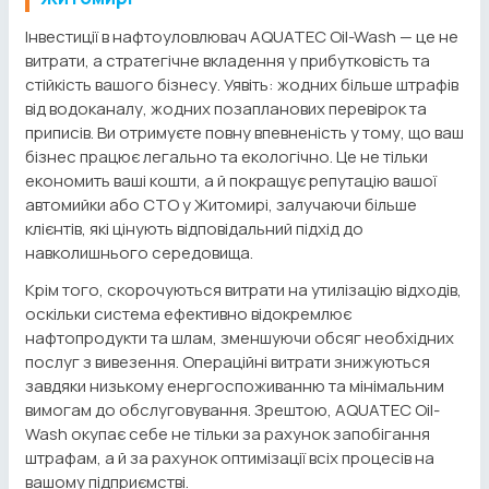
Інвестиції в нафтоуловлювач AQUATEC Oil-Wash — це не
витрати, а стратегічне вкладення у прибутковість та
стійкість вашого бізнесу. Уявіть: жодних більше штрафів
від водоканалу, жодних позапланових перевірок та
приписів. Ви отримуєте повну впевненість у тому, що ваш
бізнес працює легально та екологічно. Це не тільки
економить ваші кошти, а й покращує репутацію вашої
автомийки або СТО у Житомирі, залучаючи більше
клієнтів, які цінують відповідальний підхід до
навколишнього середовища.
Крім того, скорочуються витрати на утилізацію відходів,
оскільки система ефективно відокремлює
нафтопродукти та шлам, зменшуючи обсяг необхідних
послуг з вивезення. Операційні витрати знижуються
завдяки низькому енергоспоживанню та мінімальним
вимогам до обслуговування. Зрештою, AQUATEC Oil-
Wash окупає себе не тільки за рахунок запобігання
штрафам, а й за рахунок оптимізації всіх процесів на
вашому підприємстві.