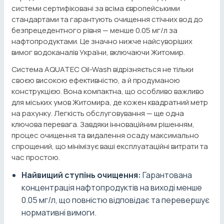
системи сертифіковані за всіма європейськими
стандартами та гарантують очищення стічних вод до
безпрецедентного рівня — менше 0.05 мг/л за
нафтопродуктами. Це значно нижче найсуворіших
вимог водоканалів України, включаючи Житомир.
Система AQUATEC Oil-Wash відрізняється не тільки
своєю високою ефективністю, а й продуманою
конструкцією. Вона компактна, що особливо важливо
для міських умов Житомира, де кожен квадратний метр
на рахунку. Легкість обслуговування — ще одна
ключова перевага. Завдяки інноваційним рішенням,
процес очищення та видалення осаду максимально
спрощений, що мінімізує ваші експлуатаційні витрати та
час простою.
Найвищий ступінь очищення:
Гарантована
концентрація нафтопродуктів на виході менше
0.05 мг/л, що повністю відповідає та перевершує
нормативні вимоги.