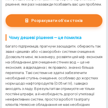
рішення, яке раз і назавжди позбавить вас цих проблем.
Розрахувати об'єм стоків
Чому дешеві рішення — це помилка
Багато підприємців, прагнучи заощадити, обирають так
звані «дешеві» або «саморобні» системи очищення.
Дозвольте мені, як інженеру, розвіяти цей міф: економія
на обладнанні для очищення стічних вод — це не
економія, а відкладена і, як правило, значно більша
переплата. Такі системи не здатні забезпечити
необхідний ступінь очищення, особливо до жорстких
норм щодо нафтопродуктів (0.05 мг/л), і швидко
виходять з ладу. В результаті ви отримуєте не тільки
постійні штрафи, а й необхідність дорогої утилізації
неефективних систем, простої в роботі та втрату
клієнтів. Неякісне обладнання не має необхідних