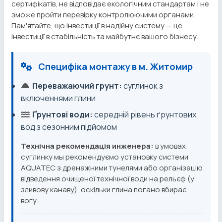
сертифікатів, не відповідає екологічним стандартам і не
зможе пройти перевірку контролюючими органами.
Пам'ятайте, що інвестиції в надійну систему — це
інвестиції в стабільність та майбутнє вашого бізнесу.
Специфіка монтажу в м. Житомир
Переважаючий грунт:
суглинок з
включеннями глини
Ґрунтові води:
середній рівень ґрунтових
вод з сезонним підйомом
Технічна рекомендація инженера:
в умовах
суглинку мы рекомендуємо установку системи
AQUATEC з дренажними тунелями або організацію
відведення очищеної технічної води на рельєф (у
зливову канаву), оскільки глина погано вбирає
вогу.