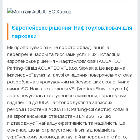
Європейське рішення: Нафтоуловлювач для
парковки
Ми пропонуємо вам не просто обладнання, а
перевірене часом та тисячами успішних інсталяцій
європейське рішення – нафтоуловлювач AQUATEC
Parking-Oil від AQUATEC VFL s.r.o. Slovakia. Це вершина
інженерної думки в галузі очищення поверхневих стоків,
розроблена з урахуванням найсуворіших екологічних
вимог ЄС. Наша технологія VFL (Vertical Flow Labyrinth)
забезпечує багатоступеневе очищення, гарантуючи
видалення до 99% нафтопродуктів та завислих
речовин. Система AQUATEC Parking-Oil сертифікована
за європейськими стандартами EN 858-1/2, що
підтверджує її найвищу ефективність та надійність. Це
означає, що ви отримуєте не тільки відповідність
українському законодавству, а й випереджаєте його,