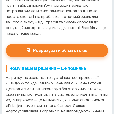
ґрунт, забруднюючи ґрунтові води і, зрештою,
потрапляючи до міської зливової каналізації. Це не
просто екологічна проблема; це прямий ризик для
вашого бізнесу – від штрафів та судових позовів до
репутаційних втрат та зупинки діяльності. Ваш біль — це
наша спеціалізація.
Розрахувати об'єм стоків
Чому дешеві рішення — це помилка
На ринку, на жаль, часто зустрічаються пропозиції
«швидких» та «дешевих» рішень для очищення стоків.
Дозвольте мені, як інженеру з багаторічним стажем,
сказати прямо: економія на системах очищення стічних
вод з парковок — це не інвестиція, а міна сповільненої
дії під фундаментом вашого бізнесу. Дешеві
нафтоуловлювачі, як правило, не відповідають чинним