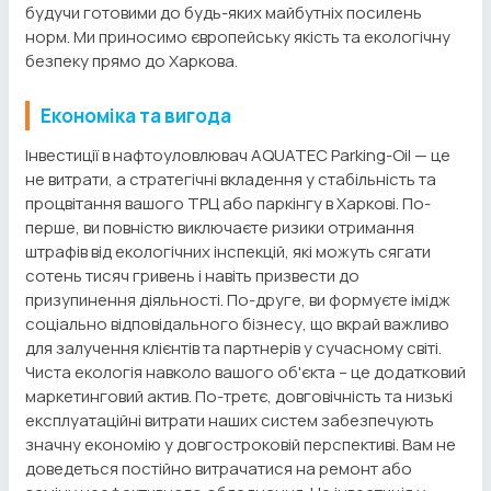
будучи готовими до будь-яких майбутніх посилень
норм. Ми приносимо європейську якість та екологічну
безпеку прямо до Харкова.
Економіка та вигода
Інвестиції в нафтоуловлювач AQUATEC Parking-Oil — це
не витрати, а стратегічні вкладення у стабільність та
процвітання вашого ТРЦ або паркінгу в Харкові. По-
перше, ви повністю виключаєте ризики отримання
штрафів від екологічних інспекцій, які можуть сягати
сотень тисяч гривень і навіть призвести до
призупинення діяльності. По-друге, ви формуєте імідж
соціально відповідального бізнесу, що вкрай важливо
для залучення клієнтів та партнерів у сучасному світі.
Чиста екологія навколо вашого об'єкта – це додатковий
маркетинговий актив. По-третє, довговічність та низькі
експлуатаційні витрати наших систем забезпечують
значну економію у довгостроковій перспективі. Вам не
доведеться постійно витрачатися на ремонт або