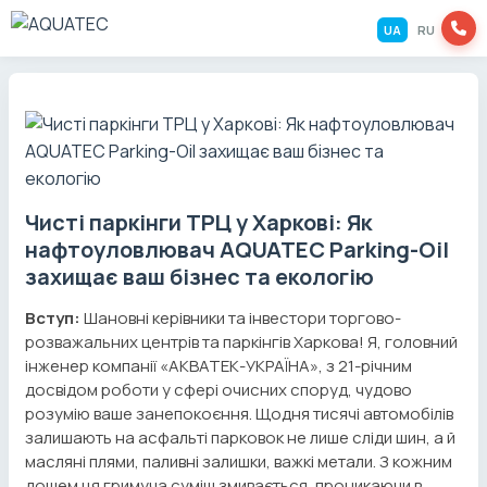
UA
RU
Чисті паркінги ТРЦ у Харкові: Як
нафтоуловлювач AQUATEC Parking-Oil
захищає ваш бізнес та екологію
Вступ:
Шановні керівники та інвестори торгово-
розважальних центрів та паркінгів Харкова! Я, головний
інженер компанії «АКВАТЕК-УКРАЇНА», з 21-річним
досвідом роботи у сфері очисних споруд, чудово
розумію ваше занепокоєння. Щодня тисячі автомобілів
залишають на асфальті парковок не лише сліди шин, а й
масляні плями, паливні залишки, важкі метали. З кожним
дощем ця гримуча суміш змивається, проникаючи в