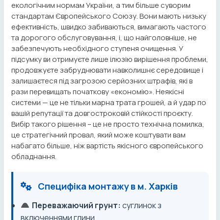
екологічним нормам України, а тим більше суворим
стандартам Європейського Союзу. Вони мають низьку
ефективність, швидко забиваються, вимагають частого
та дорогого обслуговування, і, що найголовніше, не
забезпечують необхідного ступеня очищення. У
підсумку ви отримуєте лише ілюзію вирішення проблеми,
продовжуєте забруднювати навколишнє середовище і
залишаєтеся під загрозою серйозних штрафів, які в
рази перевищать початкову «економію». Неякісні
системи — це не тільки марна трата грошей, а й удар по
вашій репутації та довгостроковій стійкості проєкту.
Вибір такого рішення – це не просто технічна помилка,
це стратегічний провал, який може коштувати вам
набагато більше, ніж вартість якісного європейського
обладнання.
Специфіка монтажу в м. Харків
Переважаючий грунт:
суглинок з
включеннями глини