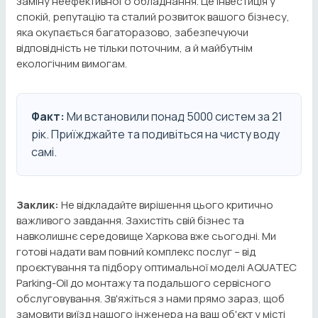
заміну неефективного обладнання. Це інвестиція у
спокій, репутацію та сталий розвиток вашого бізнесу,
яка окупається багаторазово, забезпечуючи
відповідність не тільки поточним, а й майбутнім
екологічним вимогам.
Факт:
Ми встановили понад 5000 систем за 21
рік. Приїжджайте та подивіться на чисту воду
самі.
Заклик:
Не відкладайте вирішення цього критично
важливого завдання. Захистіть свій бізнес та
навколишнє середовище Харкова вже сьогодні. Ми
готові надати вам повний комплекс послуг – від
проєктування та підбору оптимальної моделі AQUATEC
Parking-Oil до монтажу та подальшого сервісного
обслуговування. Зв'яжіться з нами прямо зараз, щоб
замовити виїзд нашого інженера на ваш об'єкт у місті