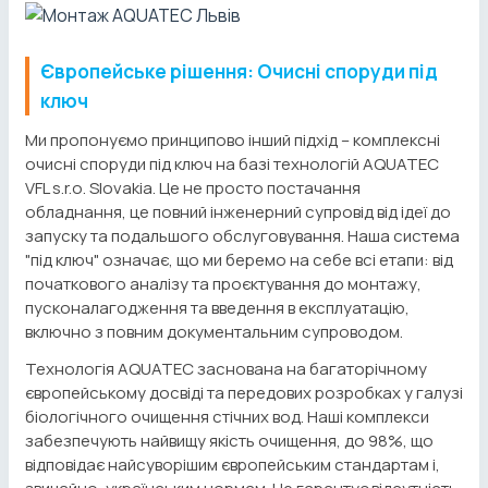
Європейське рішення: Очисні споруди під
ключ
Ми пропонуємо принципово інший підхід – комплексні
очисні споруди під ключ на базі технологій AQUATEC
VFL s.r.o. Slovakia. Це не просто постачання
обладнання, це повний інженерний супровід від ідеї до
запуску та подальшого обслуговування. Наша система
"під ключ" означає, що ми беремо на себе всі етапи: від
початкового аналізу та проєктування до монтажу,
пусконалагодження та введення в експлуатацію,
включно з повним документальним супроводом.
Технологія AQUATEC заснована на багаторічному
європейському досвіді та передових розробках у галузі
біологічного очищення стічних вод. Наші комплекси
забезпечують найвищу якість очищення, до 98%, що
відповідає найсуворішим європейським стандартам і,