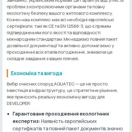
звичайно, українським нормам. Це гарантує відсутність
проблем з контролюючими органами та повну
екологічну безпеку вашого житлового комплексу.
Кожен наш комплекс має всі необхідні європейські
сертифікати, такі як CE та EN 12566-3, що є прямим
підтвердженням його якості та відповідності
міжнародним стандартам. Ми надаємо повний пакет
дозвільної документації та активно допомагаємо у
проходженні всіх етапів погодження, знімаючи це
складне завдання з ваших плечей.
Економіка та вигода
Вибір очисних споруд AQUATEC — це не просто
інвестиція в інфраструктуру, це стратегічне рішення,
яке приносить реальну економічну вигоду для
DEVELOPER:
Гарантоване проходження екологічних
експертиз:
Наявність європейських
сертифікатів та повний пакет документів значно