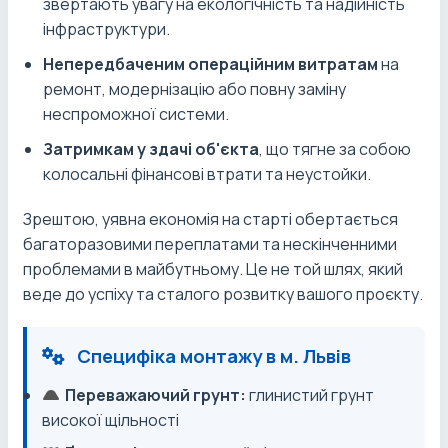
звертають увагу на екологічність та надійність
інфраструктури.
Непередбаченим операційним витратам
на
ремонт, модернізацію або повну заміну
неспроможної системи.
Затримкам у здачі об'єкта
, що тягне за собою
колосальні фінансові втрати та неустойки.
Зрештою, уявна економія на старті обертається
багаторазовими переплатами та нескінченними
проблемами в майбутньому. Це не той шлях, який
веде до успіху та сталого розвитку вашого проєкту.
Специфіка монтажу в м. Львів
Переважаючий грунт:
глинистий грунт
високої щільності