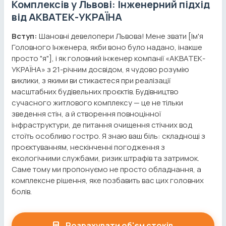
Комплексів у Львові: Інженерний підхід
від АКВАТЕК-УКРАЇНА
Вступ:
Шановні девелопери Львова! Мене звати [Ім'я
Головного Інженера, якби воно було надано, інакше
просто "я"], і як головний інженер компанії «АКВАТЕК-
УКРАЇНА» з 21-річним досвідом, я чудово розумію
виклики, з якими ви стикаєтеся при реалізації
масштабних будівельних проєктів. Будівництво
сучасного житлового комплексу — це не тільки
зведення стін, а й створення повноцінної
інфраструктури, де питання очищення стічних вод
стоїть особливо гостро. Я знаю ваш біль: складнощі з
проєктуванням, нескінченні погодження з
екологічними службами, ризик штрафів та затримок.
Саме тому ми пропонуємо не просто обладнання, а
комплексне рішення, яке позбавить вас цих головних
болів.
Розрахувати об'єм стоків