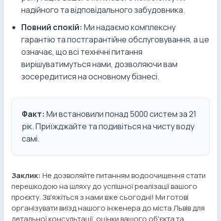
надійного та відповідального забудовника.
Повний спокій:
Ми надаємо комплексну
гарантію та постгарантійне обслуговування, а це
означає, що всі технічні питання
вирішуватимуться нами, дозволяючи вам
зосередитися на основному бізнесі.
Факт:
Ми встановили понад 5000 систем за 21
рік. Приїжджайте та подивіться на чисту воду
самі.
Заклик:
Не дозволяйте питанням водоочищення стати
перешкодою на шляху до успішної реалізації вашого
проєкту. Зв'яжіться з нами вже сьогодні! Ми готові
організувати виїзд нашого інженера до міста Львів для
детальної консультації, оцінки вашого об'єкта та