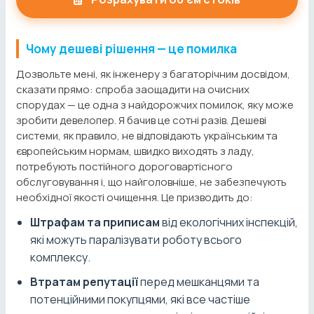
Чому дешеві рішення — це помилка
Дозвольте мені, як інженеру з багаторічним досвідом,
сказати прямо: спроба заощадити на очисних
спорудах — це одна з найдорожчих помилок, яку може
зробити девелопер. Я бачив це сотні разів. Дешеві
системи, як правило, не відповідають українським та
європейським нормам, швидко виходять з ладу,
потребують постійного дороговартісного
обслуговування і, що найголовніше, не забезпечують
необхідної якості очищення. Це призводить до:
Штрафам та приписам
від екологічних інспекцій,
які можуть паралізувати роботу всього
комплексу.
Втратам репутації
перед мешканцями та
потенційними покупцями, які все частіше