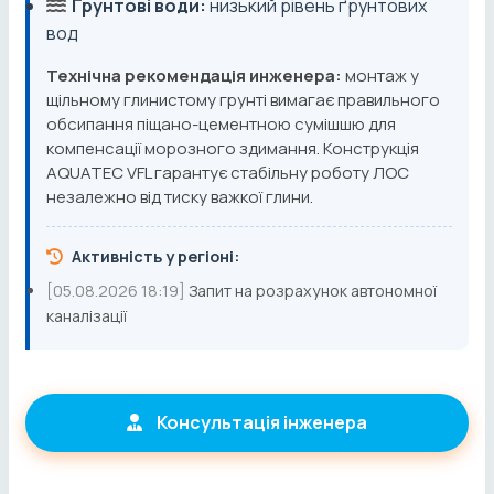
Ґрунтові води:
низький рівень ґрунтових
вод
Технічна рекомендація инженера:
монтаж у
щільному глинистому грунті вимагає правильного
обсипання піщано-цементною сумішшю для
компенсації морозного здимання. Конструкція
AQUATEC VFL гарантує стабільну роботу ЛОС
незалежно від тиску важкої глини.
Активність у регіоні:
[05.08.2026 18:19]
Запит на розрахунок автономної
каналізації
Консультація інженера