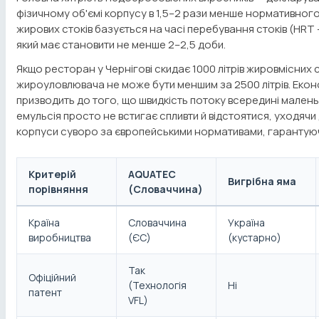
фізичному об'ємі корпусу в 1,5–2 рази менше нормативно
жирових стоків базується на часі перебування стоків (HRT —
який має становити не менше 2–2,5 доби.
Якщо ресторан у Чернігові скидає 1000 літрів жировмісних с
жироуловлювача не може бути меншим за 2500 літрів. Еконо
призводить до того, що швидкість потоку всередині мален
емульсія просто не встигає спливти й відстоятися, уходячи
корпуси суворо за європейськими нормативами, гарантую
Критерій
AQUATEC
Вигрібна яма
порівняння
(Словаччина)
Країна
Словаччина
Україна
виробництва
(ЄС)
(кустарно)
Так
Офіційний
(Технологія
Ні
патент
VFL)