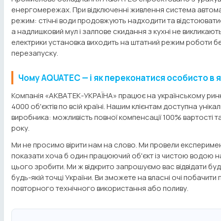
енергомережах. При відключенні живлення система автом
режим: стічні води продовжують надходити та відстоюватис
а надлишковий мул і залпове скидання з кухні не викликають 
електрики установка виходить на штатний режим роботи бе
перезапуску.
Чому AQUATEC — і як переконатися особисто в 
Компанія «АКВАТЕК-УКРАЇНА» працює на українському ринк
4000 об'єктів по всій країні. Нашим клієнтам доступна унікал
виробника: можливість повної компенсації 100% вартості 
року.
Ми не просимо вірити нам на слово. Ми провели експериме
показати хоча б один працюючий об'єкт із чистою водою н
цього зробити. Ми ж відкрито запрошуємо вас відвідати буд
будь-якій точці України. Ви зможете на власні очі побачити
повторного технічного використання або поливу.