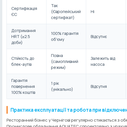
Так
Сертифікація
(Європейський
Ні
ЄС
сертифікат)
Дотримання
100% гарантія
HRT (≥2.5
Відсутнє
об'єму
доби)
Повна
Стійкість до
Залежить від
(самопливний
блек-аутів
насоса
режим)
Гарантія
1 рік
повернення
Відсутня
(унікально)
100% коштів
Практика експлуатації та робота при відключе
Ресторанний бізнес у Чернігові регулярно стикається з о
Промислове обладнання AQUATEC спроектовано з урахува