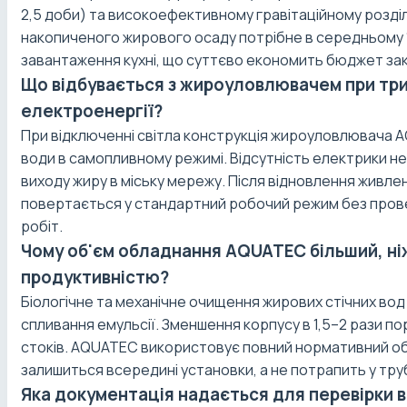
2,5 доби) та високоефективному гравітаційному розді
накопиченого жирового осаду потрібне в середньому 1–
завантаження кухні, що суттєво економить бюджет зак
Що відбувається з жироуловлювачем при тр
електроенергії?
При відключенні світла конструкція жироуловлювача 
води в самопливному режимі. Відсутність електрики н
виходу жиру в міську мережу. Після відновлення живл
повертається у стандартний робочий режим без про
робіт.
Чому об'єм обладнання AQUATEC більший, ніж
продуктивністю?
Біологічне та механічне очищення жирових стічних вод
спливання емульсії. Зменшення корпусу в 1,5–2 рази п
стоків. AQUATEC використовує повний нормативний об
залишиться всередині установки, а не потрапить у тру
Яка документація надається для перевірки 