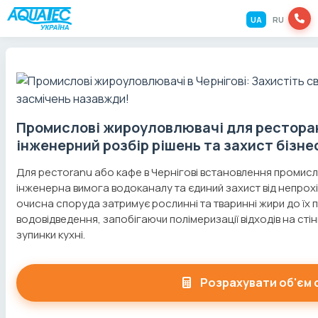
UA
RU
Промислові жироуловлювачі для ресторанів
інженерний розбір рішень та захист бізне
Для рестоranu або кафе в Чернігові встановлення проми
інженерна вимога водоканалу та єдиний захист від непрохі
очисна споруда затримує рослинні та тваринні жири до їх
водовідведення, запобігаючи полімеризації відходів на стін
зупинки кухні.
Розрахувати об'єм 