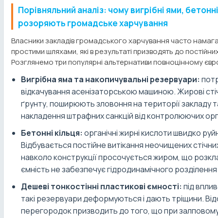
Порівняльний аналіз: чому вигрібні ями, бетонн
розоряють громадське харчування
Власники закладів громадського харчування часто намага
простими шляхами, які в результаті призводять до постійних
Розглянемо три популярні альтернативи повноцінному єв
Вигрібна яма та накопичувальні резервуари:
пот
відкачування асенізаторською машиною. Жирові сті
ґрунту, поширюють зловоння на території закладу 
накладення штрафних санкцій від контролюючих орг
Бетонні кільця:
органічні жирні кислоти швидко руй
Відбувається постійне витікання неочищених стічних
навколо конструкції просочується жиром, що розкла
ємність не забезпечує гідродинамічного розділення
Дешеві тонкостінні пластикові ємності:
під вплив
такі резервуари деформуються і дають тріщини. Від
перегородок призводить до того, що при залповому 