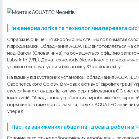
Інженерна логіка та технологічна перевага сис
Справжнє очищення жировмісних стічних вод вимагає суво
гідродинаміки. Обладнання AQUATEC виготовляється на спе
над-Вагом (Словаччина) та оснащується офіційно запатен
Labyrinth (VFL). Дана технологія біологічного та механіч
успішно експлуатується більш ніж у 37 країнах світу.
На відміну від кустарних установок, обладнання AQUATEC 
Європейського Союзу. В умовах активної євроінтеграції У
екологічних стандартів, купівля сертифікованої в ЄС систе
інвестицій. Обладнання українських виробників без європей
норм вимагатиме повної заміни, тоді як AQUATEC залишить
уперед.
Пастка занижених габаритів і досвід роботи в Ч
Головна хитрість недобросовісних виробників — декларува