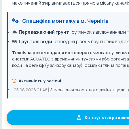
накопичений жир вимивається прямо в міську каналі
Специфіка монтажу в м. Чернігів
Переважаючий грунт:
суглинок з включеннями 
Ґрунтові води:
середній рівень ґрунтових вод з
Технічна рекомендація инженера:
в умовах суглинку
системи AQUATEC з дренажними тунелями або організац
води на рельєф (у зливову канаву), оскільки глина поган
Активність у регіоні:
[05.08.2026 21:46]
Замовлення зворотного дзвінка щодо 
Консультація інж