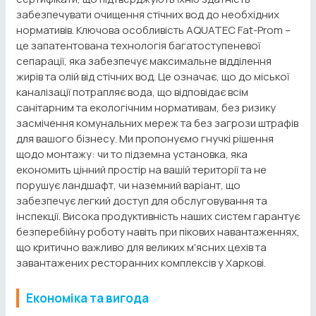
забезпечувати очищення стічних вод до необхідних
нормативів. Ключова особливість AQUATEC Fat-Prom –
це запатентована технологія багатоступеневої
сепарації, яка забезпечує максимальне відділення
жирів та олій від стічних вод. Це означає, що до міської
каналізації потрапляє вода, що відповідає всім
санітарним та екологічним нормативам, без ризику
засмічення комунальних мереж та без загрози штрафів
для вашого бізнесу. Ми пропонуємо гнучкі рішення
щодо монтажу: чи то підземна установка, яка
економить цінний простір на вашій території та не
порушує ландшафт, чи наземний варіант, що
забезпечує легкий доступ для обслуговування та
інспекції. Висока продуктивність наших систем гарантує
безперебійну роботу навіть при пікових навантаженнях,
що критично важливо для великих м'ясних цехів та
завантажених ресторанних комплексів у Харкові.
Економіка та вигода