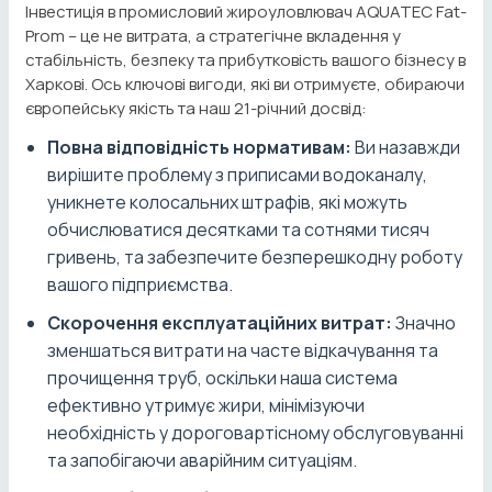
Інвестиція в промисловий жироуловлювач AQUATEC Fat-
Prom – це не витрата, а стратегічне вкладення у
стабільність, безпеку та прибутковість вашого бізнесу в
Харкові. Ось ключові вигоди, які ви отримуєте, обираючи
європейську якість та наш 21-річний досвід:
Повна відповідність нормативам:
Ви назавжди
вирішите проблему з приписами водоканалу,
уникнете колосальних штрафів, які можуть
обчислюватися десятками та сотнями тисяч
гривень, та забезпечите безперешкодну роботу
вашого підприємства.
Скорочення експлуатаційних витрат:
Значно
зменшаться витрати на часте відкачування та
прочищення труб, оскільки наша система
ефективно утримує жири, мінімізуючи
необхідність у дороговартісному обслуговуванні
та запобігаючи аварійним ситуаціям.