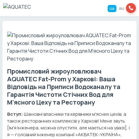
UA
RU
Промисловий жироуловлювач
AQUATEC Fat-Prom у Харкові: Ваша
Відповідь на Приписи Водоканалу та
Гарантія Чистоти Стічних Вод для
М'ясного Цеху та Ресторану
Вступ:
Шановні власники та керівники м'ясних цехів, а
також ресторанних комплексів у Харкові! Мене звуть
[Ім'я Інженера, можна опустити, але мається на увазі], і
я — головний інженер компанії «АКВАТЕК-УКРАЇНА»,