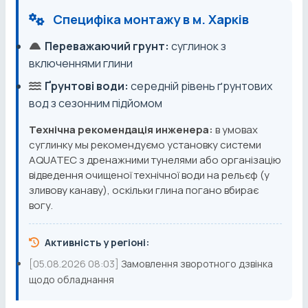
Специфіка монтажу в м. Харків
Переважаючий грунт:
суглинок з
включеннями глини
Ґрунтові води:
середній рівень ґрунтових
вод з сезонним підйомом
Технічна рекомендація инженера:
в умовах
суглинку мы рекомендуємо установку системи
AQUATEC з дренажними тунелями або організацію
відведення очищеної технічної води на рельєф (у
зливову канаву), оскільки глина погано вбирає
вогу.
Активність у регіоні:
[05.08.2026 08:03]
Замовлення зворотного дзвінка
щодо обладнання