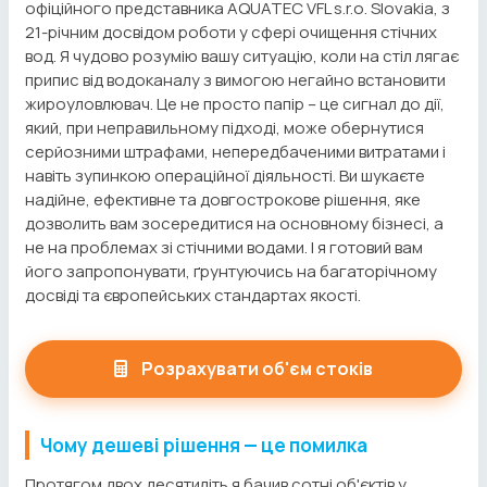
офіційного представника AQUATEC VFL s.r.o. Slovakia, з
21-річним досвідом роботи у сфері очищення стічних
вод. Я чудово розумію вашу ситуацію, коли на стіл лягає
припис від водоканалу з вимогою негайно встановити
жироуловлювач. Це не просто папір – це сигнал до дії,
який, при неправильному підході, може обернутися
серйозними штрафами, непередбаченими витратами і
навіть зупинкою операційної діяльності. Ви шукаєте
надійне, ефективне та довгострокове рішення, яке
дозволить вам зосередитися на основному бізнесі, а
не на проблемах зі стічними водами. І я готовий вам
його запропонувати, ґрунтуючись на багаторічному
досвіді та європейських стандартах якості.
Розрахувати об'єм стоків
Чому дешеві рішення — це помилка
Протягом двох десятиліть я бачив сотні об'єктів у