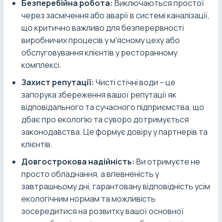
Безперебійна робота:
Виключаються простої
через засмічення або аварії в системі каналізації,
що критично важливо для безперервності
виробничих процесів у м'ясному цеху або
обслуговування клієнтів у ресторанному
комплексі.
Захист репутації:
Чисті стічні води – це
запорука збереження вашої репутації як
відповідального та сучасного підприємства, що
дбає про екологію та суворо дотримується
законодавства. Це формує довіру у партнерів та
клієнтів.
Довгострокова надійність:
Ви отримуєте не
просто обладнання, а впевненість у
завтрашньому дні, гарантовану відповідність усім
екологічним нормам та можливість
зосередитися на розвитку вашої основної