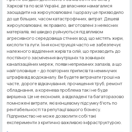
Харкові та по всій Україні, де власники намагалися
заощадити на жироуловлювачі. І щоразу це призводило
до ще більших, часом катастрофічних, витрат. Дешеві
жироуловлювачі, як правило, виготовлені з неякісних
матеріалів, які швидко руйнуються під впливом
агресивного середовища стічних вод, що містять жири,
кислоти та луги. Їхня конструкція часто не забезпечує
належного відділення жирів та олій, що призводить до
постійного засмічення внутрішніх та зовнішніх
каналізаційних мереж, появи неприємних запахів, а що
найголовніше – до повторних приписів та неминучих
штрафів від водоканалу. Ви будете витрачати гроші на
часте, дороге відкачування, прочищення труб, ремонт
обладнання, а коренева проблема так і не буде
вирішена. Це не економія, а відкладені та багаторазово
помножені витрати, які в кінцевому підсумку б'ють по
рентабельності та репутації вашого бізнесу.
Підприємство не може дозволити собі такі
експерименти з критично важливою інфраструктурою.