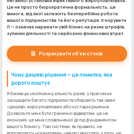
негайної установки ефективного жироуловлювача.
Це не просто бюрократична формальність, це
вимога, від якої залежить безперебійна робота
вашого підприємства та його репутація. Ігнорувати
її — означає наражати свій бізнес на ризик штрафів,
зупинки діяльності та серйозних фінансових втрат.
Розрахувати об'єм стоків
Чому дешеві рішення — це помилка, яка
дорого коштує
Я бачив це незліченну кількість разів: у прагненні
заощадити багато підприємств обирають так звані
«дешеві» жироуловлювачі або кустарні рішення.
Дозвольте мені бути гранично відвертим: це не
економія, це міна сповільненої дії під фундаментом
вашого бізнесу. Такі системи, як правило, не
відповідають нормативам, швидко виходять з ладу, не