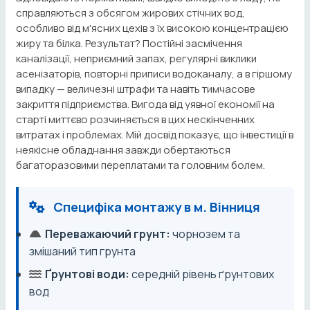
справляються з обсягом жирових стічних вод,
особливо від м'ясних цехів з їх високою концентрацією
жиру та білка. Результат? Постійні засмічення
каналізації, неприємний запах, регулярні виклики
асенізаторів, повторні приписи водоканалу, а в гіршому
випадку — величезні штрафи та навіть тимчасове
закриття підприємства. Вигода від уявної економії на
старті миттєво розчиняється в цих нескінченних
витратах і проблемах. Мій досвід показує, що інвестиції в
неякісне обладнання завжди обертаються
багаторазовими переплатами та головним болем.
Специфіка монтажу в м. Вінниця
Переважаючий грунт:
чорнозем та
змішаний тип грунта
Ґрунтові води:
середній рівень ґрунтових
вод