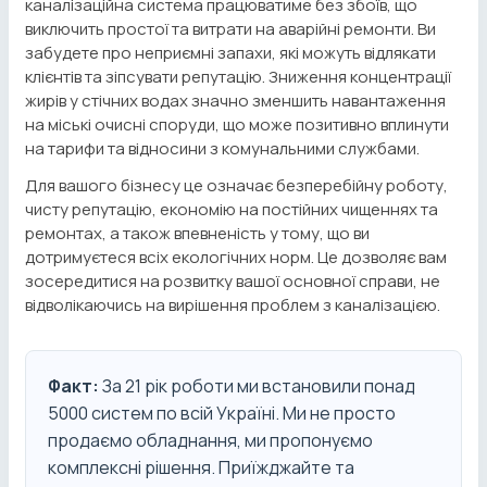
каналізаційна система працюватиме без збоїв, що
виключить простої та витрати на аварійні ремонти. Ви
забудете про неприємні запахи, які можуть відлякати
клієнтів та зіпсувати репутацію. Зниження концентрації
жирів у стічних водах значно зменшить навантаження
на міські очисні споруди, що може позитивно вплинути
на тарифи та відносини з комунальними службами.
Для вашого бізнесу це означає безперебійну роботу,
чисту репутацію, економію на постійних чищеннях та
ремонтах, а також впевненість у тому, що ви
дотримуєтеся всіх екологічних норм. Це дозволяє вам
зосередитися на розвитку вашої основної справи, не
відволікаючись на вирішення проблем з каналізацією.
Факт:
За 21 рік роботи ми встановили понад
5000 систем по всій Україні. Ми не просто
продаємо обладнання, ми пропонуємо
комплексні рішення. Приїжджайте та