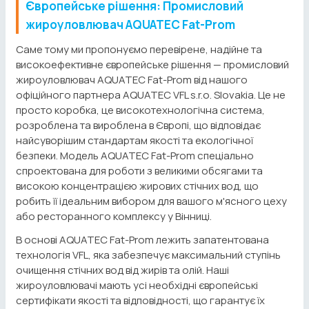
Європейське рішення: Промисловий
жироуловлювач AQUATEC Fat-Prom
Саме тому ми пропонуємо перевірене, надійне та
високоефективне європейське рішення — промисловий
жироуловлювач AQUATEC Fat-Prom від нашого
офіційного партнера AQUATEC VFL s.r.o. Slovakia. Це не
просто коробка, це високотехнологічна система,
розроблена та вироблена в Європі, що відповідає
найсуворішим стандартам якості та екологічної
безпеки. Модель AQUATEC Fat-Prom спеціально
спроектована для роботи з великими обсягами та
високою концентрацією жирових стічних вод, що
робить її ідеальним вибором для вашого м'ясного цеху
або ресторанного комплексу у Вінниці.
В основі AQUATEC Fat-Prom лежить запатентована
технологія VFL, яка забезпечує максимальний ступінь
очищення стічних вод від жирів та олій. Наші
жироуловлювачі мають усі необхідні європейські
сертифікати якості та відповідності, що гарантує їх