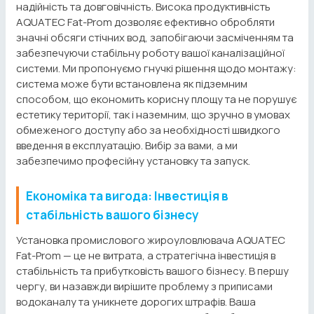
надійність та довговічність. Висока продуктивність
AQUATEC Fat-Prom дозволяє ефективно обробляти
значні обсяги стічних вод, запобігаючи засміченням та
забезпечуючи стабільну роботу вашої каналізаційної
системи. Ми пропонуємо гнучкі рішення щодо монтажу:
система може бути встановлена як підземним
способом, що економить корисну площу та не порушує
естетику території, так і наземним, що зручно в умовах
обмеженого доступу або за необхідності швидкого
введення в експлуатацію. Вибір за вами, а ми
забезпечимо професійну установку та запуск.
Економіка та вигода: Інвестиція в
стабільність вашого бізнесу
Установка промислового жироуловлювача AQUATEC
Fat-Prom — це не витрата, а стратегічна інвестиція в
стабільність та прибутковість вашого бізнесу. В першу
чергу, ви назавжди вирішите проблему з приписами
водоканалу та уникнете дорогих штрафів. Ваша