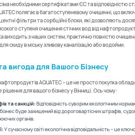
іма необхідними сертифікатами ЄС та відповідністю ст
UATEC полягає в багатоступеневому очищенні, що включ
центні фільтри та сорбційні блоки, які дозволяють дося
окого ступеня очищення стічних вод від нафтопродуктів
яка виходить з наших систем, практично повністю очищен
для скиду в міську зливову каналізацію або водойми.
та вигода для Вашого Бізнесу
нафтопродуктів AQUATEC – це не просто покупка обладн
 рішення для вашого бізнесу у Вінниці. Ось чому:
ів та санкцій:
Відповідність суворим екологічним норма
 бізнес буде захищений від дороговартісних штрафів, судо
юючих органів.
ї:
У сучасному світі екологічна відповідальність – це клю