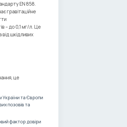
андарту EN 858.
ає гравітаційне
гти
 – до 0,1 мг/л. Це
а від шкідливих
ання, це
м України та Європи
вих позовів та
човий фактор довіри