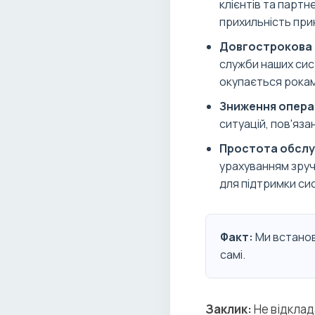
клієнтів та парт
прихильність при
Довгострокова 
служби наших сис
окупається рокам
Зниження операц
ситуацій, пов'яз
Простота обслу
урахуванням зруч
для підтримки си
Факт:
Ми встанов
самі.
Заклик:
Не відклад