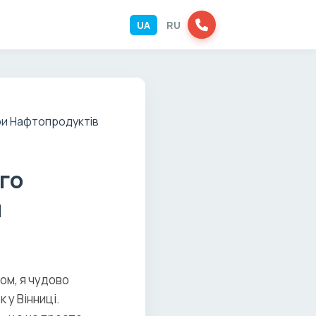
UA
RU
го
и
ом, я чудово
 у Вінниці.