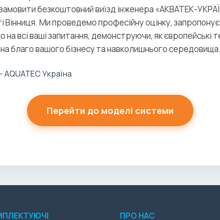
 замовити безкоштовний виїзд інженера «АКВАТЕК-УКРА
ті Вінниця. Ми проведемо професійну оцінку, запропону
мо на всі ваші запитання, демонструючи, як європейські
на благо вашого бізнесу та навколишнього середовища
Перейти до моделі системи
МПЛЕКТУЮЧІ
ПРО НАС