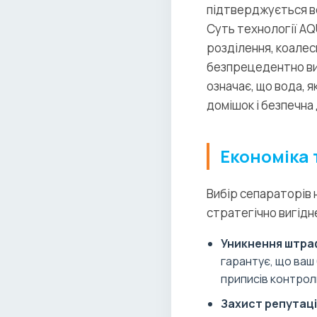
підтверджується вс
Суть технології AQ
розділення, коалес
безпрецедентно вис
означає, що вода, 
домішок і безпечна 
Економіка 
Вибір сепараторів 
стратегічно вигідне
Уникнення штраф
гарантує, що ваш
приписів контрол
Захист репутаці