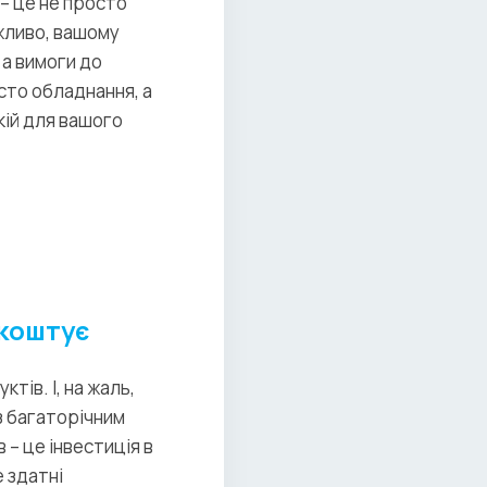
– це не просто
ажливо, вашому
а вимоги до
сто обладнання, а
кій для вашого
 коштує
тів. І, на жаль,
з багаторічним
– це інвестиція в
 здатні