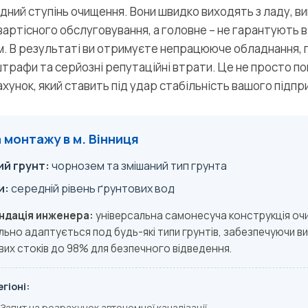
дний ступінь очищення. Вони швидко виходять з ладу, в
артісного обслуговування, а головне – не гарантують в
м. В результаті ви отримуєте непрацююче обладнання,
штрафи та серйозні репутаційні втрати. Це не просто по
хунок, який ставить під удар стабільність вашого підпр
монтажу в м. Вінниця
й грунт:
чорнозем та змішаний тип грунта
и:
середній рівень ґрунтових вод
ндація инженера:
універсальна самонесуча конструкція оч
ьно адаптується под будь-які типи грунтів, забезпечуючи ви
их стоків до 98% для безпечного відведення.
гіоні:
Запит на розрахунок автономної каналізації