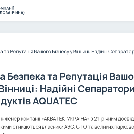
МПАНІЇ
(СЛОВАЧЧИНА)
а Безпека та Репутація Вашо
 Вінниці: Надійні Сепаратор
дуктів AQUATEC
 інженер компанії «АКВАТЕК-УКРАЇНА» з 21-річним досвід
якими стикаються власники АЗС, СТО та великих парковок