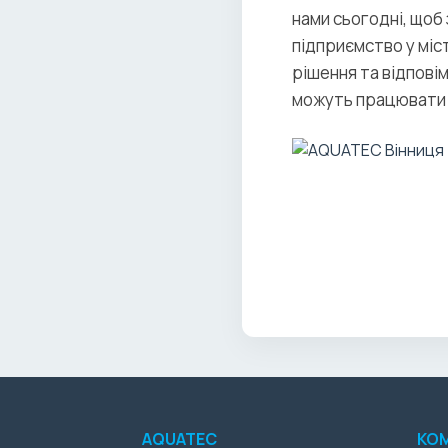
нами сьогодні, щоб
підприємство у міс
рішення та відпові
можуть працювати 
AQUATEC
КО