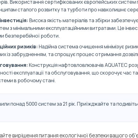
нерів. Використання сертифікованих європейських систем
нципам сталого розвитку та турботи про навколишнє се
інвестиція:
Висока якість матеріалів та збірки забезпечу
тем з мінімальними експлуатаційними витратами. Це інвест
и безперебійної роботи.
ійних ризиків:
Надійна система очищення мінімізує ризик
аних із забрудненням, та спрощує процес отримання дозвіл
говування:
Конструкція нафтовловлювачів AQUATEC роз
ності експлуатації та обслуговування, що скорочує час та
стеми в робочому стані.
или понад 5000 систем за 21 рік. Приїжджайте та подивіть
айте вирішення питання екологічної безпеки вашого об'єк