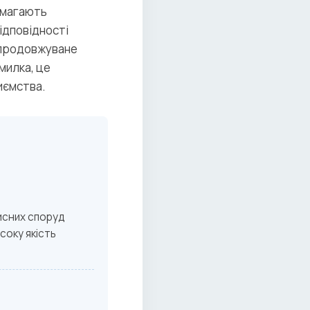
имагають
ідповідності
 продовжуване
милка, це
иємства.
исних споруд
соку якість