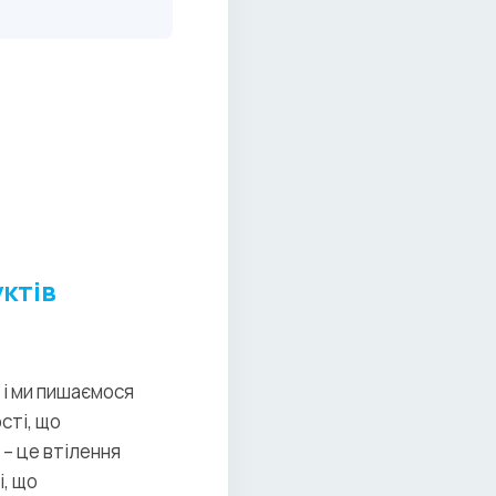
ктів
 і ми пишаємося
сті, що
– це втілення
і, що