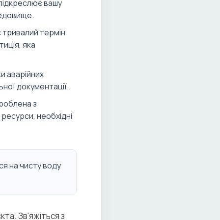
 підкреслює вашу
редовище.
є тривалий термін
иція, яка
и аварійних
ьної документації.
роблена з
 ресурси, необхідні
ся на чисту воду
та. Зв'яжіться з