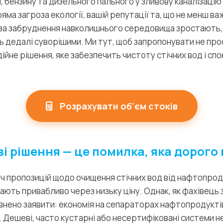
 бензину та дизельного пального у зливову каналізацію 
яма загроза екології, вашій репутації та, що не менш в
а забруднення навколишнього середовища зростають, 
 дедалі суворішими. Ми тут, щоб запропонувати не про
ійне рішення, яке забезпечить чистоту стічних вод і спо
Розрахувати об'єм стоків
і рішення — це помилка, яка дорого
іч пропозицій щодо очищення стічних вод від нафтопродук
дають привабливо через низьку ціну. Однак, як фахівець 
внено заявити: економія на сепараторах нафтопродуктів 
 Дешеві, часто кустарні або несертифіковані системи не