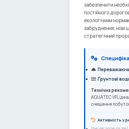
забезпечити необхі
постійного дорогов
екологічним норма
забруднення, нові 
стратегічний прора
Специфіка 
Переважаючи
Ґрунтові вод
Технічна рекоме
AQUATEC VFL ідеал
очищення побутов
Активність у ре
[06.08.2026 01:38]