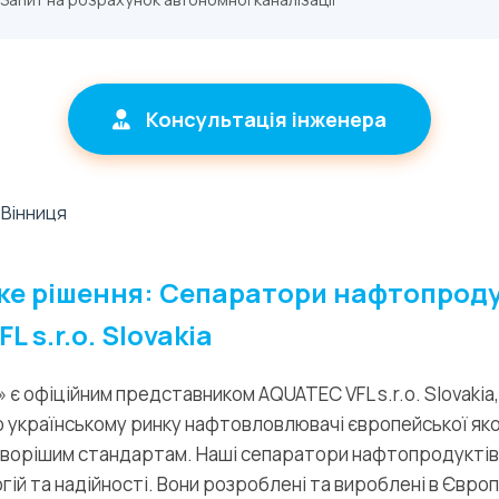
Консультація інженера
ке рішення: Сепаратори нафтопроду
 s.r.o. Slovakia
є офіційним представником AQUATEC VFL s.r.o. Slovakia,
 українському ринку нафтовловлювачі європейської яко
уворішим стандартам. Наші сепаратори нафтопродуктів 
ій та надійності. Вони розроблені та вироблені в Європ