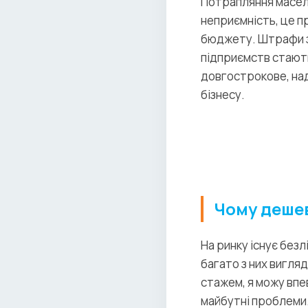
Потрапляння масел,
неприємність, це пр
бюджету. Штрафи з
підприємств стають
довгострокове, над
бізнесу.
Чому дешев
На ринку існує безл
багато з них вигля
стажем, я можу впе
майбутні проблеми.