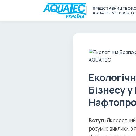
ПРЕДСТАВНИЦТВО КО
AQUATEC VFL S.R.O. 
Екологічн
Бізнесу у
Нафтопро
Вступ:
Як головний
розумію виклики, з 