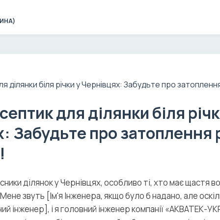
ЧИНА)
септик для ділянки біля річк
: Забудьте про затоплення р
!
сники ділянок у Чернівцях, особливо ті, хто має щастя в
Мене звуть [Ім'я Інженера, якщо було б надано, але оскіл
ий інженер], і я головний інженер компанії «АКВАТЕК-УК