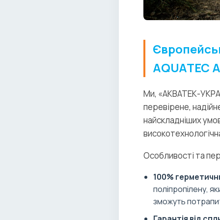
Європейськ
AQUATEC A
Ми, «АКВАТЕК-УКРАЇ
перевірене, надійн
найскладніших умов
високотехнологічна
Особливості та пе
100% герметични
поліпропілену, я
зможуть потрапити
Гарантія від спл