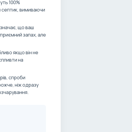
дуть 100%
 септик, вимиваючи
означає, що ваш
еприємний запах, але
ливо якщо він не
спливти на
рів, спроби
ожче, ніж одразу
озчарування.