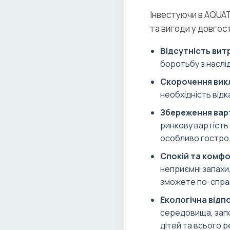
Інвестуючи в AQUAT
та вигоди у довгос
Відсутність вит
боротьбу з наслі
Скорочення викл
необхідність від
Збереження варт
ринкову вартість 
особливо гостро
Спокій та комфо
неприємні запахи,
зможете по-справ
Екологічна відп
середовища, запо
дітей та всього р