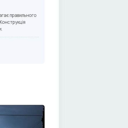
агає правильного
Конструкція
и.