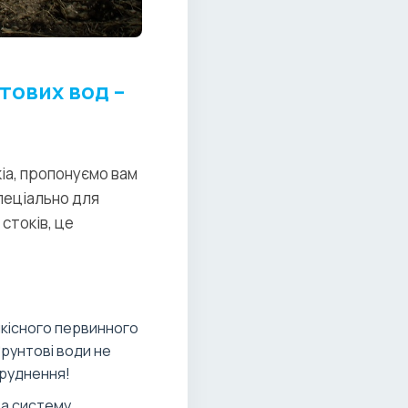
тових вод –
kia, пропонуємо вам
пеціально для
стоків, це
якісного первинного
ґрунтові води не
бруднення!
та систему