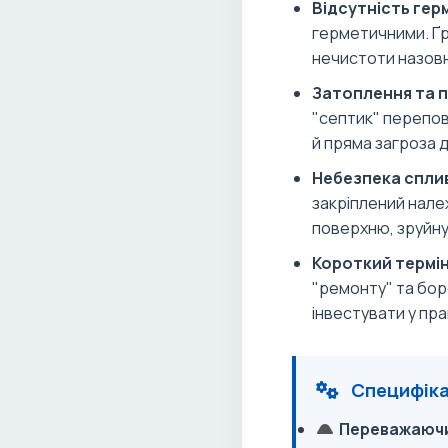
Відсутність гер
герметичними. Ґ
нечистоти назовн
Затоплення та 
"септик" перепов
й пряма загроза 
Небезпека спли
закріплений нале
поверхню, зруйну
Короткий термін
"ремонту" та бор
інвестувати у пр
Специфіка 
Переважаючи