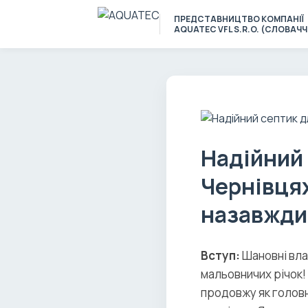
ПРЕДСТАВНИЦТВО КОМПАНІЇ
AQUATEC VFL S.R.O. (СЛОВАЧ
Надійний 
Чернівцях
назавжди
Вступ:
Шановні вла
мальовничих річок! 
продовжу як головн