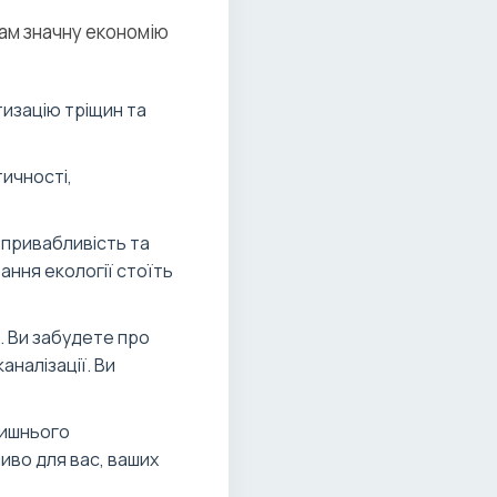
вам значну економію
изацію тріщин та
ичності,
.
 привабливість та
тання екології стоїть
. Ви забудете про
аналізації. Ви
лишнього
иво для вас, ваших