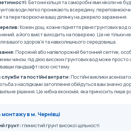
метичності:
Бетонні кільця та саморобні ями ніколи не бу
рунтові води легко проникають всередину, переповнюючи
і та перетворюючи вашу ділянку на джерело зараження.
перелив:
Кожен дощ, кожне підняття рівня ґрунтових вод 
нений, а його вміст виходить на поверхню. Це не тільки н
для вашого здоров'я та навколишнього середовища.
вання:
Порожній або напівпорожній бетонний септик, особ
жним чином, під дією високих ґрунтових вод може просто 
вавши ландшафт і всю систему.
 служби та постійні витрати:
Постійні виклики асенізато
отьба з наслідками затоплення обійдуться вам значно дор
авильне рішення. Це хибна економія, яка приносить лише р
монтажу в м. Чернівці
й грунт:
глинистий грунт високої щільності