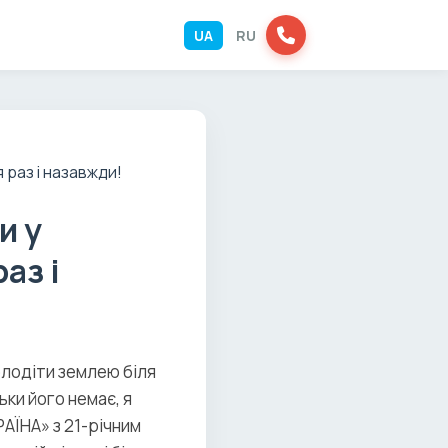
UA
RU
и у
аз і
олодіти землею біля
ьки його немає, я
РАЇНА» з 21-річним