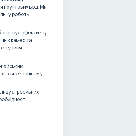
ня ґрунтових вод. Ми
ільну роботу
абезпечує ефективну
ішніх камер та
о ступеня
ропейським
ваша впевненість у
пливу агресивних
еобхідності