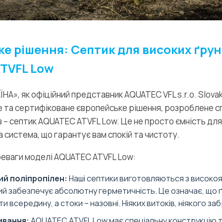
е рішення: Септик для високих ґрун
TVFL Low
НА», як офіційний представник AQUATEC VFL s.r.o. Slova
е та сертифіковане європейське рішення, розроблене с
 – септик AQUATEC ATVFL Low. Це не просто ємність для 
 система, що гарантує вам спокій та чистоту.
реваги моделі AQUATEC ATVFL Low:
й поліпропілен:
Наші септики виготовляються з високо
кий забезпечує абсолютну герметичність. Це означає, що 
 всередину, а стоки – назовні. Ніяких витоків, ніякого за
ивання:
AQUATEC ATVFL Low має спеціальну конструкцію 