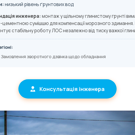
и:
низький рівень ґрунтових вод
ндація инженера:
монтаж у щільному глинистому грунті вим
-цементною сумішшю для компенсації морозного здимання. 
нтує стабільну роботу ЛОС незалежно від тиску важкої глин
гіоні:
Замовлення зворотного дзвінка щодо обладнання
Консультація інженера