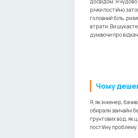
досвідом. Я чудово 
річки постійно зат
головний біль, ризи
втрати. Ви шукаєте
думаючи про відкачу
Чому дешев
Я, як інженер, бачи
обирали звичайні бе
ґрунтових вод, як ц
постійну проблему.