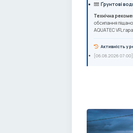
Ґрунтові вод
Технічна рекоме
обсипання піщано
AQUATEC VFL гара
Активність у ре
[06.08.2026 07:00]