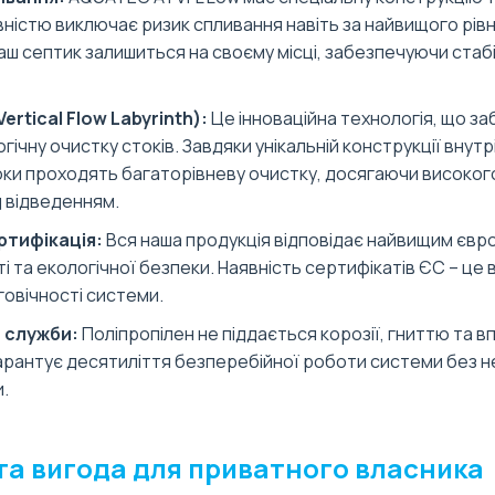
овністю виключає ризик спливання навіть за найвищого рів
аш септик залишиться на своєму місці, забезпечуючи стаб
ertical Flow Labyrinth):
Це інноваційна технологія, що з
огічну очистку стоків. Завдяки унікальній конструкції внутр
ки проходять багаторівневу очистку, досягаючи високог
 відведенням.
ртифікація:
Вся наша продукція відповідає найвищим єв
 та екологічної безпеки. Наявність сертифікатів ЄС – це 
говічності системи.
 служби:
Поліпропілен не піддається корозії, гниттю та в
рантує десятиліття безперебійної роботи системи без н
.
та вигода для приватного власника