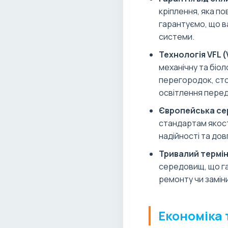
кріплення, яка п
гарантуємо, що в
системи.
Технологія VFL (V
механічну та біол
перегородок, сто
освітлення перед
Європейська се
стандартам якості
надійності та дов
Тривалий термін
середовищ, що га
ремонту чи заміни
Економіка 