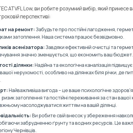
EC ATVFL Low, ви робите розумний вибір, який принесе 
троковій перспективі:
рат на ремонт:
Забудьте про постійні лагодження, гермет
дками затоплення. Наша система працює безвідмовно.
иків асенізатора:
Завдяки ефективній очистці та гермет
качування значно зменшується, що економить ваш бюджет
ості ділянки:
Надійна та екологічна каналізація підвищує
вашої нерухомості, особливо на ділянках біля річки, де пи
.
рт:
Найважливіша вигода – це ваше психологічне здоров'я
 ризик затоплення та постійні переживання за стан вашої к
жньому насолоджуватися життям на вашій ділянці.
овідальність:
Ви робите свій внесок у збереження навко
бігаючи забрудненню ґрунту та водних ресурсів. Це важл
егіону Чернівців.