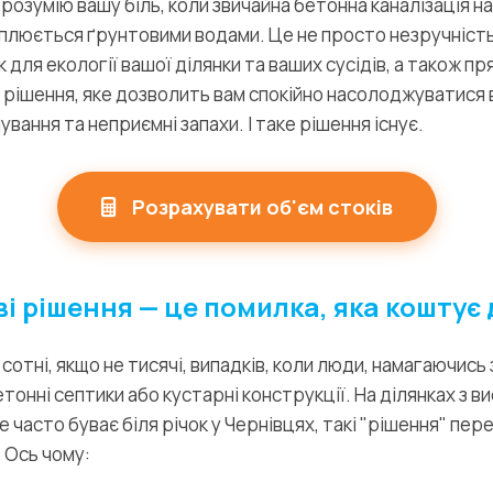
розумію вашу біль, коли звичайна бетонна каналізація на 
оплюється ґрунтовими водами. Це не просто незручність
к для екології вашої ділянки та ваших сусідів, а також пр
 рішення, яке дозволить вам спокійно насолоджуватися
вання та неприємні запахи. І таке рішення існує.
Розрахувати об'єм стоків
і рішення — це помилка, яка коштує
в сотні, якщо не тисячі, випадків, коли люди, намагаючис
тонні септики або кустарні конструкції. На ділянках з в
е часто буває біля річок у Чернівцях, такі "рішення" п
 Ось чому: