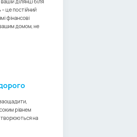
вашій ділянці біля
 – це постійний
ямі фінансові
 вашим домом, не
 дорого
ь заощадити,
исоким рівнем
еретворюються на