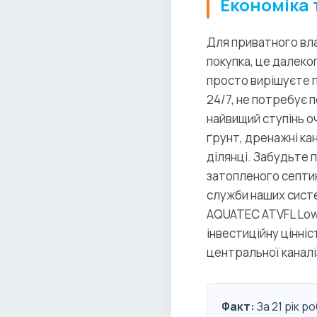
Економіка 
Для приватного вла
покупка, це далеко
просто вирішуєте п
24/7, не потребує 
найвищий ступінь о
ґрунт, дренажні ка
ділянці. Забудьте 
затопленого септик
служби наших систе
AQUATEC ATVFL Low
інвестиційну цінні
центральної каналіз
Факт:
За 21 рік 