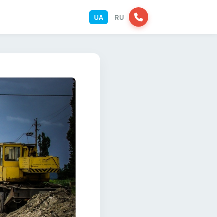
UA
RU