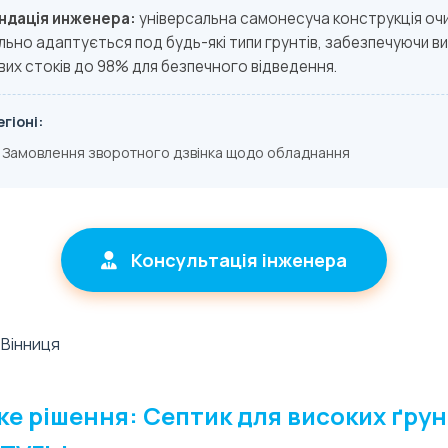
ндація инженера:
універсальна самонесуча конструкція оч
ьно адаптується под будь-які типи грунтів, забезпечуючи ви
их стоків до 98% для безпечного відведення.
гіоні:
Замовлення зворотного дзвінка щодо обладнання
Консультація інженера
е рішення: Септик для високих ґру