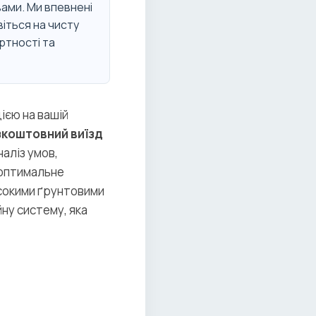
вами. Ми впевнені
іться на чисту
ртності та
ією на вашій
зкоштовний виїзд
наліз умов,
о оптимальне
исокими ґрунтовими
ну систему, яка