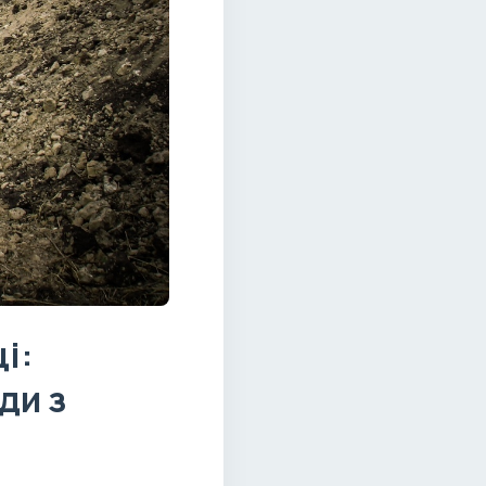
і:
ди з