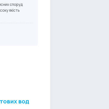
исних споруд
соку якість
нтових вод