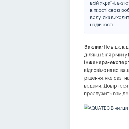
всій Україні, вкл
в якості своєї р
воду, яка виходит
надійності.
Заклик:
Не відклад
ділянці біля річки 
інженера-експер
відповімо на всі ва
рішення, яке раз і
водами. Довіртеся 
прослужить вам де