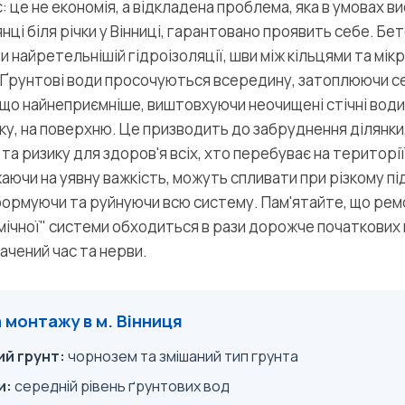
: це не економія, а відкладена проблема, яка в умовах в
лянці біля річки у Вінниці, гарантовано проявить себе. Б
ри найретельнішій гідроізоляції, шви між кільцями та мі
 Ґрунтові води просочуються всередину, затоплюючи с
 що найнеприємніше, виштовхуючи неочищені стічні води 
ку, на поверхню. Це призводить до забруднення ділянки,
та ризику для здоров'я всіх, хто перебуває на території
жаючи на уявну важкість, можуть спливати при різкому пі
формуючи та руйнуючи всю систему. Пам'ятайте, що рем
омічної" системи обходиться в рази дорожче початкових 
ачений час та нерви.
монтажу в м. Вінниця
й грунт:
чорнозем та змішаний тип грунта
и:
середній рівень ґрунтових вод