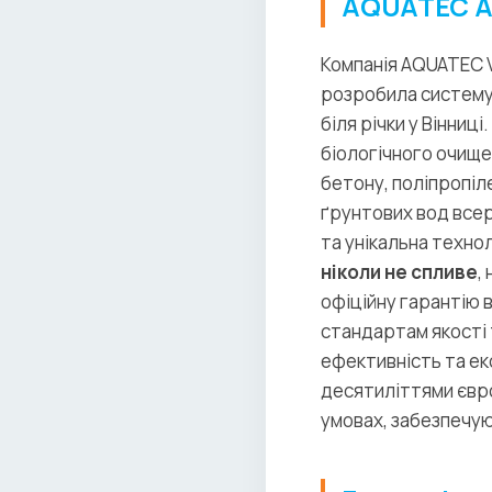
AQUATEC A
Компанія AQUATEC VF
розробила систему 
біля річки у Вінниц
біологічного очище
бетону, поліпропіл
ґрунтових вод всер
та унікальна техно
ніколи не спливе
,
офіційну гарантію 
стандартам якості т
ефективність та ек
десятиліттями євр
умовах, забезпечую