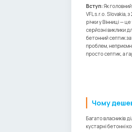
Вступ:
Як головний
VFL s.r.o. Slovakia
річки у Вінниці — ц
серйозні виклики дл
бетонний септик з
проблем, неприємни
просто септик, а г
Чому дешев
Багато власників д
кустарні бетонні ко