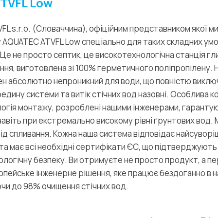
TVFL Low
L s.r.o. (Словаччина), офіційним представником якої ми 
AQUATEC ATVFL Low спеціально для таких складних умов
і. Це не просто септик, це високотехнологічна станція г
ння, виготовлена зі 100% герметичного поліпропілену. На
ен абсолютно непроникний для води, що повністю виклю
едину системи та витік стічних вод назовні. Особлива к
логія монтажу, розроблені нашими інженерами, гаранту
 навіть при екстремально високому рівні ґрунтових вод.
від спливання. Кожна наша система відповідає найсувор
а має всі необхідні сертифікати ЄС, що підтверджують ї
ологічну безпеку. Ви отримуєте не просто продукт, а п
опейське інженерне рішення, яке працює бездоганно в 
чи до 98% очищення стічних вод.