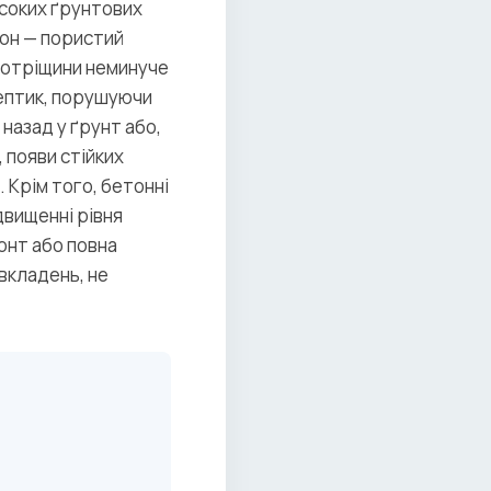
исоких ґрунтових
етон — пористий
кротріщини неминуче
ептик, порушуючи
назад у ґрунт або,
 появи стійких
. Крім того, бетонні
двищенні рівня
онт або повна
вкладень, не