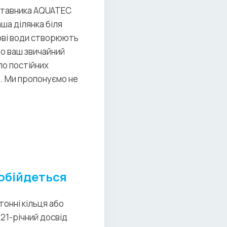
дставника AQUATEC
аша ділянка біля
тові води створюють
що ваш звичайний
о постійних
ю. Ми пропонуємо не
 обійдеться
тонні кільця або
 21-річний досвід