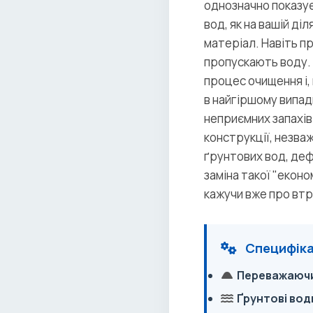
однозначно показує
вод, як на вашій ді
матеріал. Навіть п
пропускають воду.
процес очищення і,
в найгіршому випад
неприємних запахів 
конструкції, незва
ґрунтових вод, де
заміна такої "екон
кажучи вже про втр
Специфіка 
Переважаючи
Ґрунтові вод