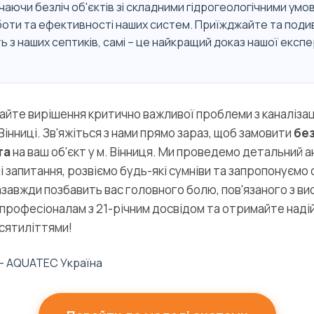
ючаючи безліч об'єктів зі складними гідрогеологічними умо
оботи та ефективності наших систем. Приїжджайте та подив
ь з наших септиків, самі – це найкращий доказ нашої експе
айте вирішення критично важливої проблеми з каналізац
у Вінниці. Зв'яжіться з нами прямо зараз, щоб замовити
бе
та
на ваш об'єкт у м. Вінниця. Ми проведемо детальний а
ші запитання, розвіємо будь-які сумніви та запропонуєм
 назавжди позбавить вас головного болю, пов'язаного з в
професіоналам з 21-річним досвідом та отримайте надій
сятиліттями!