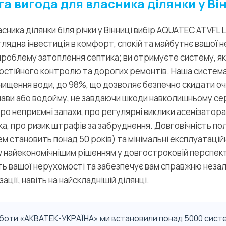
та вигода для власника ділянки у Ві
сника ділянки біля річки у Вінниці вибір AQUATEC ATVFL 
глядна інвестиція в комфорт, спокій та майбутнє вашої н
роблему затоплення септика; ви отримуєте систему, як
постійного контролю та дорогих ремонтів. Наша систем
чищення води, до 98%, що дозволяє безпечно скидати о
нави або водойму, не завдаючи шкоди навколишньому се
про неприємні запахи, про регулярні виклики асенізатора
а, про ризик штрафів за забруднення. Довговічність по
м становить понад 50 років) та мінімальні експлуатацій
 найекономічнішим рішенням у довгостроковій перспект
сть вашої нерухомості та забезпечує вам справжню незал
ації, навіть на найскладнішій ділянці.
роботи «АКВАТЕК-УКРАЇНА» ми встановили понад 5000 сис