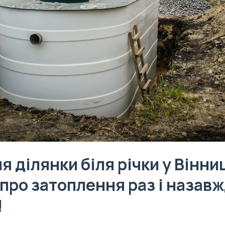
я ділянки біля річки у Вінниц
про затоплення раз і назавж
!