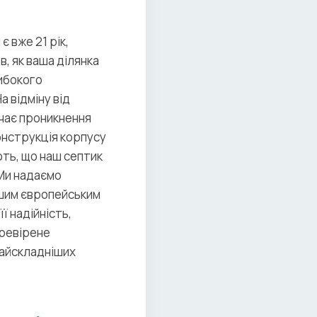
є вже 21 рік,
, як ваша ділянка
либокого
 відміну від
чає проникнення
онструкція корпусу
ють, що наш септик
 Ми надаємо
ішим європейським
ї надійність,
еревірене
найскладніших