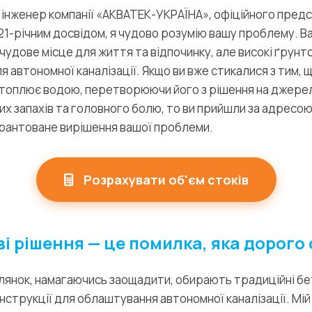
 інженер компанії «АКВАТЕК-УКРАЇНА», офіційного пре
, з 21-річним досвідом, я чудово розумію вашу проблему. В
е чудове місце для життя та відпочинку, але високі ґрун
я автономної каналізації. Якщо ви вже стикалися з тим, 
атоплює водою, перетворюючи його з рішення на джерел
х запахів та головного болю, то ви прийшли за адресо
арантоване вирішення вашої проблеми.
Розрахувати об'єм стоків
і рішення — це помилка, яка дорого
ілянок, намагаючись заощадити, обирають традиційні бе
нструкції для облаштування автономної каналізації. Мій