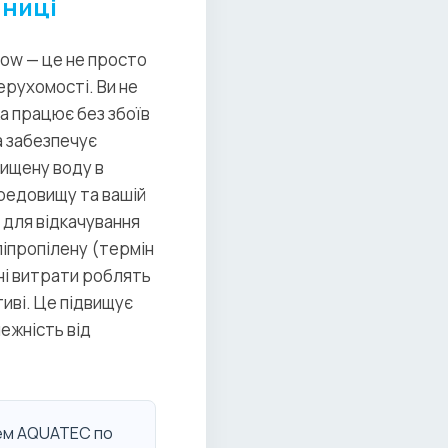
нниці
Low — це не просто
ерухомості. Ви не
а працює без збоїв
а забезпечує
чищену воду в
редовищу та вашій
 для відкачування
ліпропілену (термін
ні витрати роблять
иві. Це підвищує
ежність від
тем AQUATEC по