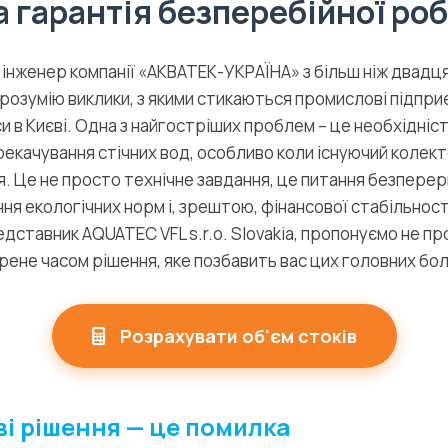
а гарантія безперебійної ро
 інженер компанії «АКВАТЕК-УКРАЇНА» з більш ніж двадц
 розумію виклики, з якими стикаються промислові підпри
и в Києві. Одна з найгостріших проблем – це необхідніс
екачування стічних вод, особливо коли існуючий коле
я. Це не просто технічне завдання, це питання безпере
ня екологічних норм і, зрештою, фінансової стабільност
едставник AQUATEC VFL s.r.o. Slovakia, пропонуємо не п
рене часом рішення, яке позбавить вас цих головних бол
Розрахувати об'єм стоків
і рішення — це помилка