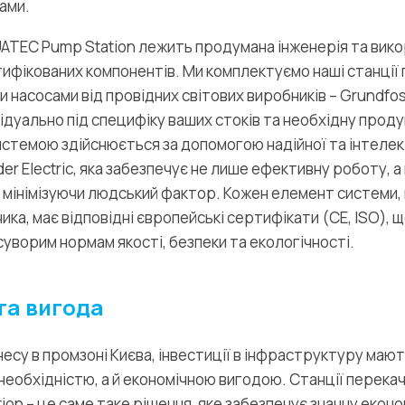
ами.
UATEC Pump Station лежить продумана інженерія та вико
тифікованих компонентів. Ми комплектуємо наші станції
насосами від провідних світових виробників – Grundfos, 
відуально під специфіку ваших стоків та необхідну проду
истемою здійснюється за допомогою надійної та інтеле
er Electric, яка забезпечує не лише ефективну роботу, а
 мінімізуючи людський фактор. Кожен елемент системи, 
ика, має відповідні європейські сертифікати (CE, ISO),
суворим нормам якості, безпеки та екологічності.
та вигода
несу в промзоні Києва, інвестиції в інфраструктуру маю
необхідністю, а й економічною вигодою. Станції перекач
on – це саме таке рішення, яке забезпечує значну еконо