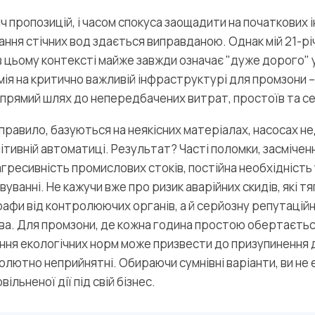
іч пропозицій, і часом спокуса заощадити на початкових 
ння стічних вод здається виправданою. Однак мій 21-рі
в цьому контексті майже завжди означає "дуже дорого" 
мія на критично важливій інфраструктурі для промзони –
 прямий шлях до непередбачених витрат, простоїв та с
 правило, базуються на неякісних матеріалах, насосах н
тивній автоматиці. Результат? Часті поломки, засміченн
гресивність промислових стоків, постійна необхідність
уванні. Не кажучи вже про ризик аварійних скидів, які т
афи від контролюючих органів, а й серйозну репутацій
ва. Для промзони, де кожна година простою обертаєтьс
ння екологічних норм може призвести до призупинення ді
лютно неприйнятні. Обираючи сумнівні варіанти, ви не 
ільненої дії під свій бізнес.