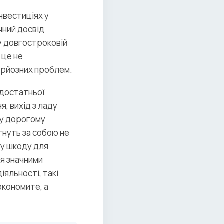
інвестиціях у
чний досвід
у довгостроковій
 це не
ерйозних проблем.
едостатньої
я, вихід з ладу
 у дорогому
ягнуть за собою не
ну шкоду для
я значними
яльності, такі
економите, а