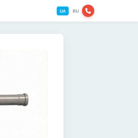
UA
RU