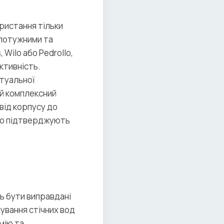
ристання тільки
 потужними та
Wilo або Pedrollo,
ктивність.
ктуальної
 й комплексний
від корпусу до
 що підтверджують
ть бути виправдані
ування стічних вод
мію та