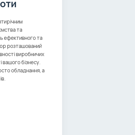
боти
ятирічним
ємства та
ть ефективного та
ктор розташований
рвності виробничих
і вашого бізнесу.
росто обладнання, а
ів.