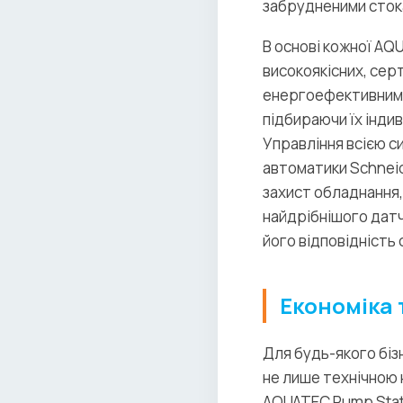
забрудненими сток
В основі кожної AQ
високоякісних, сер
енергоефективними 
підбираючи їх інди
Управління всією с
автоматики Schneid
захист обладнання,
найдрібнішого датч
його відповідність 
Економіка 
Для будь-якого біз
не лише технічною 
AQUATEC Pump Stati