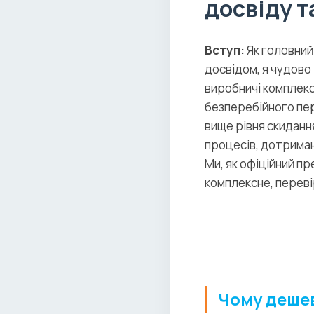
досвіду т
Вступ:
Як головний
досвідом, я чудово
виробничі комплекс
безперебійного пер
вище рівня скиданн
процесів, дотриман
Ми, як офіційний пр
комплексне, переві
Чому дешев