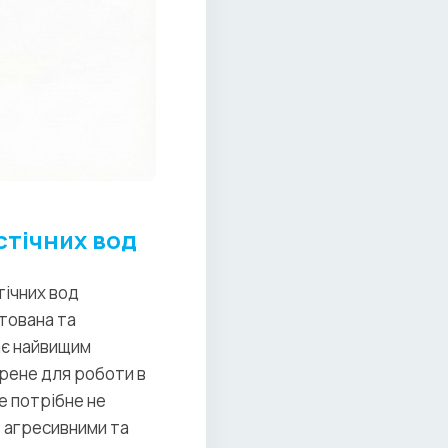
стічних вод
тічних вод
тована та
ає найвищим
рене для роботи в
е потрібне не
з агресивними та