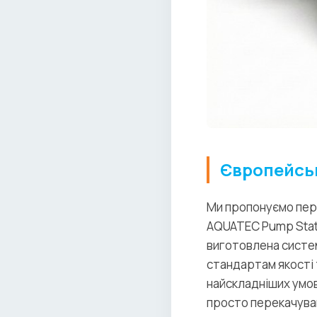
Європейськ
Ми пропонуємо пере
AQUATEC Pump Stati
виготовлена систем
стандартам якості 
найскладніших умов
просто перекачуван