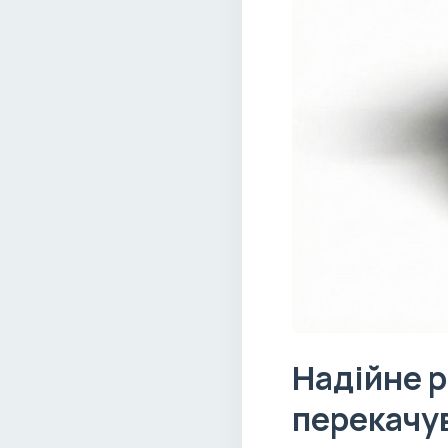
Надійне р
перекачув