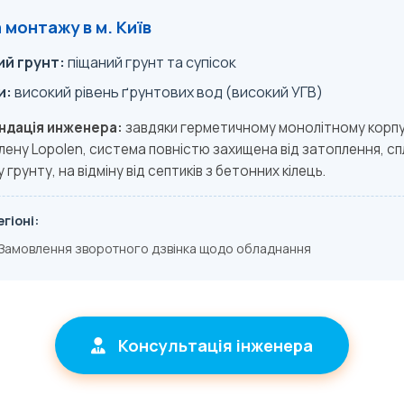
монтажу в м. Київ
й грунт:
піщаний грунт та супісок
и:
високий рівень ґрунтових вод (високий УГВ)
ндація инженера:
завдяки герметичному монолітному корп
лену Lopolen, система повністю захищена від затоплення, с
грунту, на відміну від септиків з бетонних кілець.
гіоні:
Замовлення зворотного дзвінка щодо обладнання
Консультація інженера