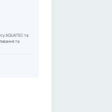
усу AQUATEC та
пливання та