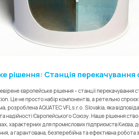
е рішення: Станція перекачування 
вірене європейське рішення – станції перекачування с
on. Це не просто набір компонентів, а ретельно спроєк
а, розроблена AQUATEC VFL s.r.o. Slovakia, яка відповід
та надійності Європейського Союзу. Наше рішення ство
ах, характерних для промислових підприємств Києва, д
ня, а гарантована, безперебійна та ефективна робота 