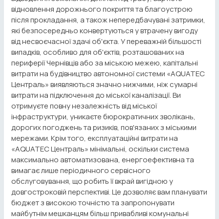
відновлення дорожнього покриття та благоустрою
після прокладання, а також непередбачувані затримки,
які безпосередньо конвертуються у втрачену вигоду
від несвоєчасної здачі об'єкта. У переважній більшості
випадків, особливо для об'єктів, розташованих на
периферії Чернівців або за міською межею, капітальні
витрати на будівництво автономної системи «AQUATEC
Централь» виявляються значно нижчими, ніж сумарні
витрати на підключення до міської каналізації. Ви
отримуєте повну незалежність від міської
інфраструктури, уникаєте бюрократичних зволікань,
дорогих погоджень та ризиків, пов'язаних з міськими
мережами. Крім того, експлуатаційні витрати на
«AQUATEC Централь» мінімальні, оскільки система
максимально автоматизована, енергоефективна та
вимагає лише періодичного сервісного
обслуговування, що робить її вкрай вигідною у
довгостроковій перспективі. Це дозволяє вам планувати
бюджет з високою точністю та запропонувати
майбутнім мешканцям більш привабливі комунальні