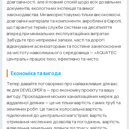
довговічності, але й повний спокій щодо всіх дозвільних
документів, екологічних інспекцій та вимог
законодавства. Ми використовуємо тільки високоякісні,
довговічні матеріали та компоненти, вироблені в Європі,
що гарантує термін служби системи на десятиліття
вперед при мінімальних експлуатаційних витратах.
Забудьте про неприємні запахи, часті та дорогі
відкачування асенізаторами та постійне занепокоєння
за чистоту навколишнього середовища — «AQUATEC
Централь» працює тихо, ефективно та чисто.
Економіка та вигода
Тепер давайте поговоримо про найважливіше для вас,
як для DEVELOPER'а — про економіку проєкту та вашу
вигоду. Прокладання міських каналізаційних мереж до
віддаленої ділянки — це не тільки вартість самих труб та
земляних робіт. Це також колосальна вартість
підключення до центральної магістралі, вартість
отримання численних дозволів та погоджень, вартість
відведення земельних ділянок під трасу, вартість