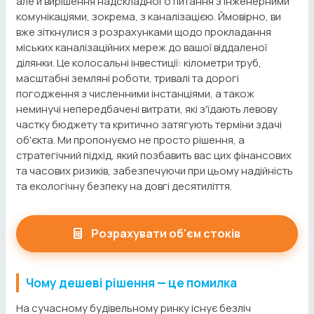
але й вирішення надскладного питання з інженерними
комунікаціями, зокрема, з каналізацією. Ймовірно, ви
вже зіткнулися з розрахунками щодо прокладання
міських каналізаційних мереж до вашої віддаленої
ділянки. Це колосальні інвестиції: кілометри труб,
масштабні земляні роботи, тривалі та дорогі
погодження з численними інстанціями, а також
неминучі непередбачені витрати, які з'їдають левову
частку бюджету та критично затягують терміни здачі
об'єкта. Ми пропонуємо не просто рішення, а
стратегічний підхід, який позбавить вас цих фінансових
та часових ризиків, забезпечуючи при цьому надійність
та екологічну безпеку на довгі десятиліття.
Розрахувати об'єм стоків
Чому дешеві рішення — це помилка
На сучасному будівельному ринку існує безліч