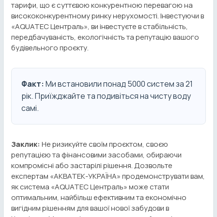
тарифи, що є суттєвою конкурентною перевагою на
висококонкурентному ринку нерухомості. Інвестуючи в
«AQUATEC Централь», ви інвестуєте в стабільність,
передбачуваність, екологічність та репутацію вашого
будівельного проєкту.
Факт:
Ми встановили понад 5000 систем за 21
рік. Приїжджайте та подивіться на чисту воду
самі.
Заклик:
Не ризикуйте своїм проєктом, своєю
репутацією та фінансовими засобами, обираючи
компромісні або застарілі рішення. Дозвольте
експертам «АКВАТЕК-УКРАЇНА» продемонструвати вам,
як система «AQUATEC Централь» може стати
оптимальним, найбільш ефективним та економічно
вигідним рішенням для вашої нової забудови в