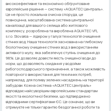
високоефективне та економічно обґрунтоване
європейське рішення — систему «AQUATEC Централь».
Це не просто локальна очисна споруда, це
повноцінна, масштабована система центральної
каналізації для вашого селища або житлового
комплексу, розроблена та вироблена AQUATEC VFL
s.r.o. Slovakia — лідером у галузі технологій очищення
стічних вод. Наша технологія заснована на глибокому
біологічному очищенні стічних вод з використанням
активного мулу, яка забезпечує ступінь очищення до
98%. Це дозволяє довести якість очищеної води до
норм, що дозволяють скидання у водойми
рибогосподарського призначення, а також можливість
повторного використання для технічних потреб,
наприклад, для поливу зелених насаджень на території
забудови. Кожна система «AQUATEC Централь»
відповідає найсуворішим європейським стандартам
якості та екологічної безпеки, що підтверджено
відповідними сертифікатами ЄС. Це означає, що ви
отримуєте не тільки гарантію бездоганної роботи та