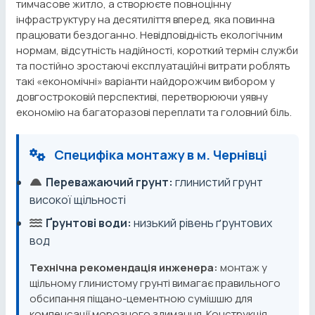
тимчасове житло, а створюєте повноцінну
інфраструктуру на десятиліття вперед, яка повинна
працювати бездоганно. Невідповідність екологічним
нормам, відсутність надійності, короткий термін служби
та постійно зростаючі експлуатаційні витрати роблять
такі «економічні» варіанти найдорожчим вибором у
довгостроковій перспективі, перетворюючи уявну
економію на багаторазові переплати та головний біль.
Специфіка монтажу в м. Чернівці
Переважаючий грунт:
глинистий грунт
високої щільності
Ґрунтові води:
низький рівень ґрунтових
вод
Технічна рекомендація инженера:
монтаж у
щільному глинистому грунті вимагає правильного
обсипання піщано-цементною сумішшю для
компенсації морозного здимання. Конструкція