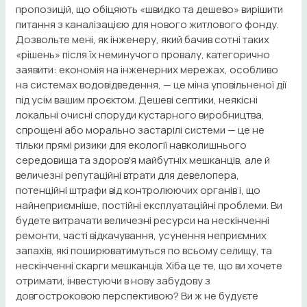
пропозицій, що обіцяють «швидко та дешево» вирішити
питання з каналізацією для нового житлового фонду.
Дозвольте мені, як інженеру, який бачив сотні таких
«рішень» після їх неминучого провалу, категорично
заявити: економія на інженерних мережах, особливо
на системах водовідведення, — це міна уповільненої дії
під усім вашим проєктом. Дешеві септики, неякісні
локальні очисні споруди кустарного виробництва,
спрощені або морально застарілі системи — це не
тільки прямі ризики для екології навколишнього
середовища та здоров'я майбутніх мешканців, але й
величезні репутаційні втрати для девелопера,
потенційні штрафи від контролюючих органів і, що
найнеприємніше, постійні експлуатаційні проблеми. Ви
будете витрачати величезні ресурси на нескінченні
ремонти, часті відкачування, усунення неприємних
запахів, які поширюватимуться по всьому селищу, та
нескінченні скарги мешканців. Хіба це те, що ви хочете
отримати, інвестуючи в нову забудову з
довгостроковою перспективою? Ви ж не будуєте