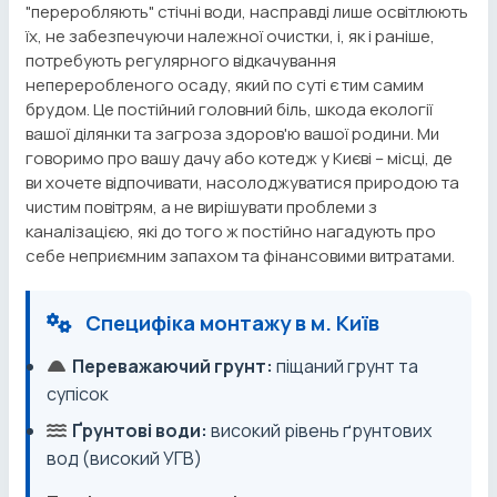
"переробляють" стічні води, насправді лише освітлюють
їх, не забезпечуючи належної очистки, і, як і раніше,
потребують регулярного відкачування
непереробленого осаду, який по суті є тим самим
брудом. Це постійний головний біль, шкода екології
вашої ділянки та загроза здоров'ю вашої родини. Ми
говоримо про вашу дачу або котедж у Києві – місці, де
ви хочете відпочивати, насолоджуватися природою та
чистим повітрям, а не вирішувати проблеми з
каналізацією, які до того ж постійно нагадують про
себе неприємним запахом та фінансовими витратами.
Специфіка монтажу в м. Київ
Переважаючий грунт:
піщаний грунт та
супісок
Ґрунтові води:
високий рівень ґрунтових
вод (високий УГВ)