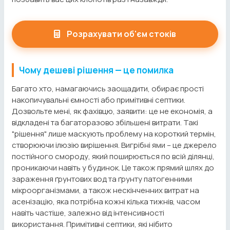
Розрахувати об'єм стоків
Чому дешеві рішення — це помилка
Багато хто, намагаючись заощадити, обирає прості
накопичувальні ємності або примітивні септики.
Дозвольте мені, як фахівцю, заявити: це не економія, а
відкладені та багаторазово збільшені витрати. Такі
"рішення" лише маскують проблему на короткий термін,
створюючи ілюзію вирішення. Вигрібні ями – це джерело
постійного смороду, який поширюється по всій ділянці,
проникаючи навіть у будинок. Це також прямий шлях до
зараження ґрунтових вод та ґрунту патогенними
мікроорганізмами, а також нескінченних витрат на
асенізацію, яка потрібна кожні кілька тижнів, часом
навіть частіше, залежно від інтенсивності
використання. Примітивні септики, які нібито