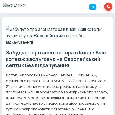
UA
RU
Забудьте про асенізатора в Києві: Ваш
котедж заслуговує на Європейський
септик без відкачування!
Вступ:
Як головний інженер «АКВАТЕК-УКРАЇНА»,
офіційного представника AQUATEC VFL s.r.o. Slovakia, з
21-річним досвідом, я чудово розумію вашу втому від
постійних викликів асенізатора та неприємного запаху,
який псує атмосферу на вашій ділянці в Києві. Власники
дач і котеджів часто стикаються з цією проблемою, і я
тут, щоб запропонувати остаточне рішення, яке
позбавить вас цих клопотів раз і назавжди.