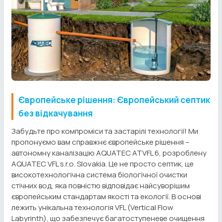
Європейське рішення: Європейський септик
без відкачування
Забудьте про компроміси та застарілі технології! Ми
пропонуємо вам справжнє європейське рішення –
автономну каналізацію AQUATEC ATVFL 6, розроблену
AQUATEC VFL s.r.o. Slovakia. Це не просто септик, це
високотехнологічна система біологічної очистки
стічних вод, яка повністю відповідає найсуворішим
європейським стандартам якості та екології. В основі
лежить унікальна технологія VFL (Vertical Flow
Labyrinth), що забезпечує багатоступеневе очищення