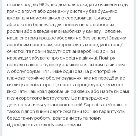
стічних вод до 98%, що дозволяє скидати очищену воду
прямо в ґрунт або дренажну систему без будь-якої
шкоди для навколишнього середовища. Ця вода
абсолютно безпечна для поливу неплодоносних
рослин або відведення в найближчу канаву. Головне:
наша система працює абсолютно без запаху! Завдяки
аеробним процесам, які проходять всередині станції
очистки, та повній відсутності анаеробних зон, ви
назавжди забудете про сморід на ділянці. Повітря
навколо вашого будинку залишиться свіжим та чистим.
А обслуговування? Лише один раз на рік потрібне
планове технічне обслуговування, яке не передбачає
виклику асенізатора. Це проста процедура, яку може
виконати наш кваліфікований фахівець або навіть ви самі
після короткого інструктажу. Це підтверджено
десятками тисяч установок по всій Європі та в Україні, а
також відповідними сертифікатами ЄС, що гарантують
бездоганну роботу, довговічність та повну
відповідність екологічним нормам.