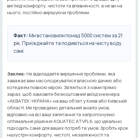
вигляді комфорту, чистоти та впевненості, а не ви на
нього, постійно вирішуючи проблеми.
Факт:
Ми встановили понад 5000 систем за 21
рік. Приїжджайте та подивіться на чисту воду
самі.
Заклик:
Не відкладайте вирішення проблеми, яка
заважає вам насолоджуватися власною дачею або
котеджем повною мірою. Зв'яжіться з нами прямо
зараз, щоб замовити безкоштовний виїзд інженера
«АКВАТЕК-УКРАЇНА» на ваш об'єкт у Києві або Київській
області. Ми проведемо детальний аналіз умов,
відповімо на всі ваші запитання та запропонуємо
оптимальне рішення AQUATEC ATVFL 6, що ідеально
підходить саме для ваших потреб та умов. Зробіть крок
назустріч комфорту, чистоті, незалежності та