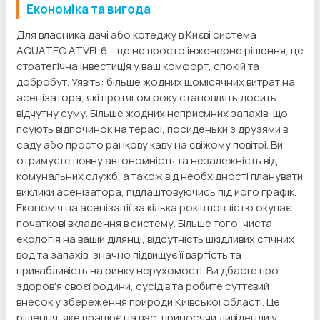
Економіка та вигода
Для власника дачі або котеджу в Києві система
AQUATEC ATVFL 6 – це не просто інженерне рішення, це
стратегічна інвестиція у ваш комфорт, спокій та
добробут. Уявіть: більше жодних щомісячних витрат на
асенізатора, які протягом року становлять досить
відчутну суму. Більше жодних неприємних запахів, що
псують відпочинок на терасі, посиденьки з друзями в
саду або просто ранкову каву на свіжому повітрі. Ви
отримуєте повну автономність та незалежність від
комунальних служб, а також від необхідності планувати
виклики асенізатора, підлаштовуючись під його графік.
Економія на асенізації за кілька років повністю окупає
початкові вкладення в систему. Більше того, чиста
екологія на вашій ділянці, відсутність шкідливих стічних
вод та запахів, значно підвищує її вартість та
привабливість на ринку нерухомості. Ви дбаєте про
здоров'я своєї родини, сусідів та робите суттєвий
внесок у збереження природи Київської області. Це
рішення, яке працює на вас, приносячи дивіденди у