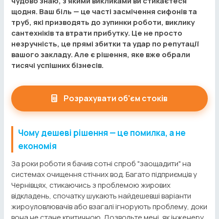
чудово знаю, з якими викликами ви стикаєтеся
щодня. Ваш біль — це часті засмічення сифонів та
труб, які призводять до зупинки роботи, виклику
сантехніків та втрати прибутку. Це не просто
незручність, це прямі збитки та удар по репутації
вашого закладу. Але є рішення, яке вже обрали
тисячі успішних бізнесів.
Розрахувати об'єм стоків
Чому дешеві рішення — це помилка, а не
економія
За роки роботи я бачив сотні спроб "заощадити" на
системах очищення стічних вод. Багато підприємців у
Чернівцях, стикаючись з проблемою жирових
відкладень, спочатку шукають найдешевші варіанти
жироуловлювачів або взагалі ігнорують проблему, доки
вона не стане критичною. Дозвольте мені, як інженеру