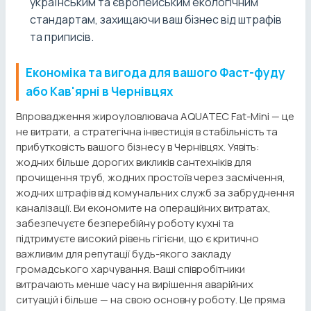
українським та європейським екологічним
стандартам, захищаючи ваш бізнес від штрафів
та приписів.
Економіка та вигода для вашого Фаст-фуду
або Кав'ярні в Чернівцях
Впровадження жироуловлювача AQUATEC Fat-Mini — це
не витрати, а стратегічна інвестиція в стабільність та
прибутковість вашого бізнесу в Чернівцях. Уявіть:
жодних більше дорогих викликів сантехніків для
прочищення труб, жодних простоїв через засмічення,
жодних штрафів від комунальних служб за забруднення
каналізації. Ви економите на операційних витратах,
забезпечуєте безперебійну роботу кухні та
підтримуєте високий рівень гігієни, що є критично
важливим для репутації будь-якого закладу
громадського харчування. Ваші співробітники
витрачають менше часу на вирішення аварійних
ситуацій і більше — на свою основну роботу. Це пряма