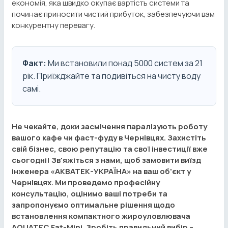
економія, яка швидко окупає вартість системи та
починає приносити чистий прибуток, забезпечуючи вам
конкурентну перевагу.
Факт:
Ми встановили понад 5000 систем за 21
рік. Приїжджайте та подивіться на чисту воду
самі.
Не чекайте, доки засмічення паралізують роботу
вашого кафе чи фаст-фуду в Чернівцях. Захистіть
свій бізнес, свою репутацію та свої інвестиції вже
сьогодні! Зв'яжіться з нами, щоб замовити виїзд
інженера «АКВАТЕК-УКРАЇНА» на ваш об'єкт у
Чернівцях. Ми проведемо професійну
консультацію, оцінимо ваші потреби та
запропонуємо оптимальне рішення щодо
встановлення компактного жироуловлювача
AQUATEC Fat-Mini. Зробіть правильний вибір –