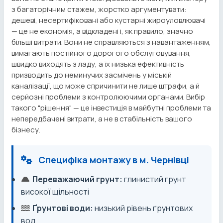
з багаторічним стажем, жорстко аргументувати:
дешеві, несертифіковані або кустарні жироуловлювачі
— це не економія, а відкладені і, як правило, значно
більші витрати. Вони не справляються з навантаженням,
вимагають постійного дорогого обслуговування,
швидко виходять з ладу, а їх низька ефективність
призводить до неминучих засмічень у міській
каналізації, що може спричинити не лише штрафи, а й
серйозні проблеми з контролюючими органами. Вибір
такого "рішення" — це інвестиція в майбутні проблеми та
непередбачені витрати, а не в стабільність вашого
бізнесу.
Специфіка монтажу в м. Чернівці
Переважаючий грунт:
глинистий грунт
високої щільності
Ґрунтові води:
низький рівень ґрунтових
вод