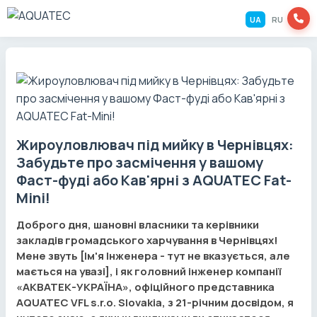
UA
RU
Жироуловлювач під мийку в Чернівцях:
Забудьте про засмічення у вашому
Фаст-фуді або Кав'ярні з AQUATEC Fat-
Mini!
Доброго дня, шановні власники та керівники
закладів громадського харчування в Чернівцях!
Мене звуть [Ім'я Інженера - тут не вказується, але
мається на увазі], і як головний інженер компанії
«АКВАТЕК-УКРАЇНА», офіційного представника
AQUATEC VFL s.r.o. Slovakia, з 21-річним досвідом, я