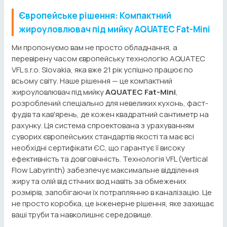
Європейське рішення: Компактний
жироуловлювач під мийку AQUATEC Fat-Mini
Ми пропонуємо вам не просто обладнання, а
перевірену часом європейську технологію AQUATEC
VFL s.r.o. Slovakia, яка вже 21 рік успішно працює по
всьому світу. Наше рішення — це компактний
жироуловлювач під мийку
AQUATEC Fat-Mini
,
розроблений спеціально для невеликих кухонь, фаст-
фудів та кав'ярень, де кожен квадратний сантиметр на
рахунку. Ця система спроектована з урахуванням
суворих європейських стандартів якості та має всі
необхідні сертифікати ЄС, що гарантує її високу
ефективність та довговічність. Технологія VFL (Vertical
Flow Labyrinth) забезпечує максимальне відділення
жиру та олій від стічних вод навіть за обмежених
розмірів, запобігаючи їх потраплянню в каналізацію. Це
не просто коробка, це інженерне рішення, яке захищає
ваші труби та навколишнє середовище.