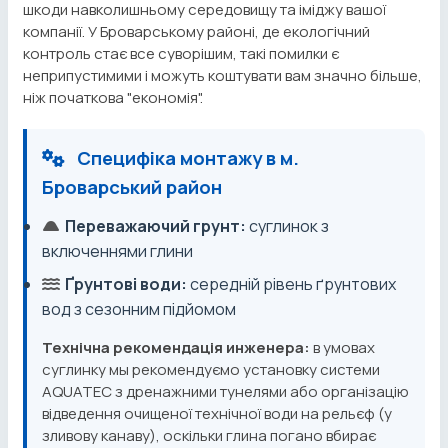
шкоди навколишньому середовищу та іміджу вашої
компанії. У Броварському районі, де екологічний
контроль стає все суворішим, такі помилки є
неприпустимими і можуть коштувати вам значно більше,
ніж початкова "економія".
Специфіка монтажу в м.
Броварський район
Переважаючий грунт:
суглинок з
включеннями глини
Ґрунтові води:
середній рівень ґрунтових
вод з сезонним підйомом
Технічна рекомендація инженера:
в умовах
суглинку мы рекомендуємо установку системи
AQUATEC з дренажними тунелями або організацію
відведення очищеної технічної води на рельєф (у
зливову канаву), оскільки глина погано вбирає