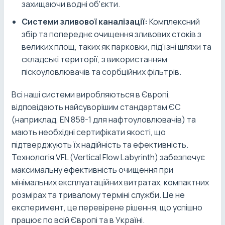
захищаючи водні об'єкти.
Системи зливової каналізації:
Комплексний
збір та попереднє очищення зливових стоків з
великих площ, таких як парковки, під'їзні шляхи та
складські території, з використанням
піскоуловлювачів та сорбційних фільтрів.
Всі наші системи виробляються в Європі,
відповідають найсуворішим стандартам ЄС
(наприклад, EN 858-1 для нафтоуловлювачів) та
мають необхідні сертифікати якості, що
підтверджують їх надійність та ефективність.
Технологія VFL (Vertical Flow Labyrinth) забезпечує
максимальну ефективність очищення при
мінімальних експлуатаційних витратах, компактних
розмірах та тривалому терміні служби. Це не
експеримент, це перевірене рішення, що успішно
працює по всій Європі та в Україні.