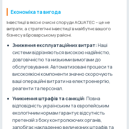
Економіка та вигода
Інвестиції в якісні очисні споруди AQUATEC – це не
витрати, а стратегічні інвестиції в майбутнє вашого
бізнесу в Броварському районі.
Зниження експлуатаційних витрат:
Наші
системи відрізняються високою надійністю,
довговічністю та низькими вимогами до
обслуговування. Автоматизовані процеси та
високоякісні компоненти значно скорочують
ваші операційні витрати на електроенергію,
реагенти та персонал.
Уникнення штрафів та санкцій:
Повна
відповідність українським та європейським
екологічним нормам гарантує відсутність
претензій з боку контролюючих органів,
запобігає накладенню величезних штрафів та