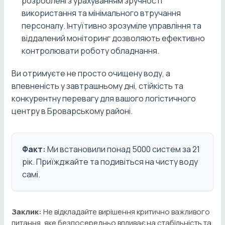
розроблені з урахуванням зручності
використання та мінімального втручання
персоналу. Інтуїтивно зрозуміле управління та
віддалений моніторинг дозволяють ефективно
контролювати роботу обладнання.
Ви отримуєте не просто очищену воду, а
впевненість у завтрашньому дні, стійкість та
конкурентну перевагу для вашого логістичного
центру в Броварському районі.
Факт:
Ми встановили понад 5000 систем за 21
рік. Приїжджайте та подивіться на чисту воду
самі.
Заклик:
Не відкладайте вирішення критично важливого
питання, яке безпосередньо впливає на стабільність та