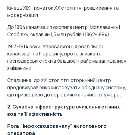
Кінець XIX - початок XX століття: розширення та
модернізація
До 1894 каналізація охопила центр, Молдаванку і
Слобідку, вклавши 1,5 млн рублів (1862-1894).
1913-1914 роки: впровадження роздільної
каналізації на Пересипу, проте зливка та
господарські стоки в більшості районів залишалися
змішаними.
Спадщина: до XXI століття історичний центр
продовжував використовувати об'єднану систему,
що призводило до періодичних нечистот у море.
2. Сучасна інфраструктура очищення стічних
вод та її ефективність
Роль "Інфоксводоканалу" як головного
оператора