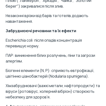
Пляжі ("Ланжерон", "Аркадія", "Чайка", "Золотий
берег") закривалися після злив.
Незаконні врізки від барів та готелів додають
навантаження.
Забруднюючі речовини та їх ефекти
Escherichia coli: після опадів концентрація
перевищує норму.
ПАР: виникнення білих розлучень, піни та загрози
алергіям.
Біогенні елементи (N, P): сприяють евтрофікації,
цвітінню ціанобактерій (Nodularia spumigena).
Хімзабруднювачі (важкі метали, нафтопродукти) та
віруси (ротовірус, холерний вібріон) створюють
небезпеку для здоров'я.