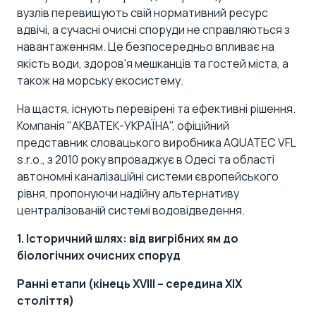
вузлів перевищують свій нормативний ресурс
вдвічі, а сучасні очисні споруди не справляються з
навантаженням. Це безпосередньо впливає на
якість води, здоров'я мешканців та гостей міста, а
також на морську екосистему.
На щастя, існують перевірені та ефективні рішення.
Компанія "АКВАТЕК-УКРАЇНА"
, офіційний
представник словацького виробника AQUATEC VFL
s.r.o., з 2010 року впроваджує в Одесі та області
автономні каналізаційні системи європейського
рівня, пропонуючи
надійну альтернативу
централізованій системі водовідведення
.
1. Історичний шлях: від вигрібних ям до
біологічних очисних споруд
Ранні етапи (кінець XVIII – середина XIX
століття)