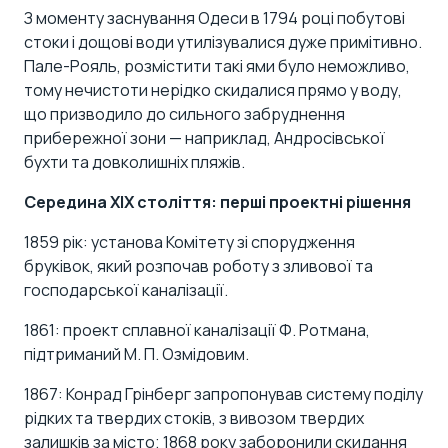
З моменту заснування Одеси в 1794 році побутові
стоки і дощові води утилізувалися дуже примітивно.
Пале-Рояль, розмістити такі ями було неможливо,
тому нечистоти нерідко скидалися прямо у воду,
що призводило до сильного забруднення
прибережної зони — наприклад, Андросівської
бухти та довколишніх пляжів.
Середина ХІХ століття: перші проектні рішення
1859 рік: установа Комітету зі спорудження
бруківок, який розпочав роботу з зливової та
господарської каналізації.
1861: проект сплавної каналізації Ф. Ротмана,
підтриманий М. П. Озмідовим.
1867: Конрад Грінберг запропонував систему поділу
рідких та твердих стоків, з вивозом твердих
залишків за місто; 1868 року заборонили скидання