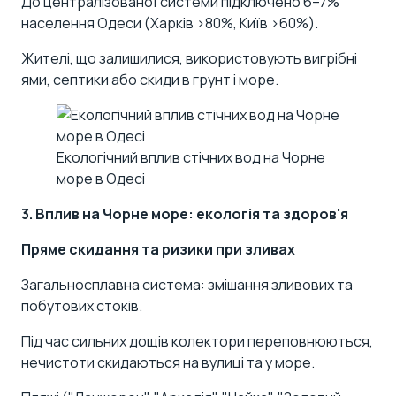
До централізованої системи підключено 6–7%
населення Одеси (Харків >80%, Київ >60%).
Жителі, що залишилися, використовують вигрібні
ями, септики або скиди в грунт і море.
Екологічний вплив стічних вод на Чорне
море в Одесі
3. Вплив на Чорне море: екологія та здоров'я
Пряме скидання та ризики при зливах
Загальносплавна система: змішання зливових та
побутових стоків.
Під час сильних дощів колектори переповнюються,
нечистоти скидаються на вулиці та у море.