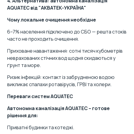
4. Альтернатива: автономна каналізація
AQUATEC від "АКВАТЕК-УКРАЇНА"
Чому локальне очищення необхідне
6–7% населення підключено до СБО — решта стоків
часто не проходить очищення.
Приховане навантаження: сотні тисяч кубометрів
неврахованих стічних вод щодня скидаються у
ґрунт та море.
Ризик інфекцій: контакт із забрудненою водою
викликає спалахи ротавірусів, ГРВІ та холери.
Переваги систем AQUATEC
Автономна каналізація AQUATEC – готове
рішення для:
Приватні будинки та котеджі
.