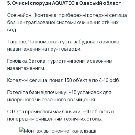
5. Очисні споруди AQUATEC в Одеській області
Совіньйон, Фонтанка: прибережні котеджні селища
без централізованої системи очищення стічних
вод.
Таїрове, Чорноморка: густа забудова та високе
навантаження на ґрунтові води.
Грибівка, Затока: туристичні зони із сезонним
навантаженням.
Котеджні селища: понад 150 об'єктів по 4-10 осіб.
Готелі та бази відпочинку: ~15 установок для
цілорічного чи сезонного розміщення.
СТО та промислові майданчики: ~10 об'єктів із
попереднім очищенням технічних стоків.