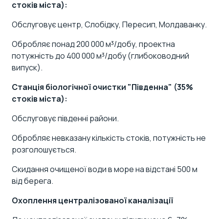
стоків міста):
Обслуговує центр, Слобідку, Пересип, Молдаванку.
Обробляє понад 200 000 м³/добу, проектна
потужність до 400 000 м³/добу (глибоководний
випуск).
Станція біологічної очистки "Південна" (35%
стоків міста):
Обслуговує південні райони.
Обробляє невказану кількість стоків, потужність не
розголошується.
Скидання очищеної води в море на відстані 500 м
від берега.
Охоплення централізованої каналізації