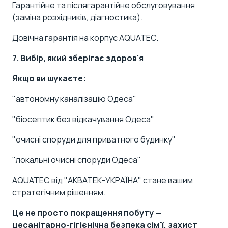
Гарантійне та післягарантійне обслуговування
(заміна розхідників, діагностика).
Довічна гарантія на корпус AQUATEC.
7. Вибір, який зберігає здоров'я
Якщо ви шукаєте:
"автономну каналізацію Одеса"
"біосептик без відкачування Одеса"
"очисні споруди для приватного будинку"
"локальні очисні споруди Одеса"
AQUATEC від "АКВАТЕК-УКРАЇНА" стане вашим
стратегічним рішенням.
Це не просто покращення побуту —
це
санітарно-гігієнічна безпека сім'ї
, захист